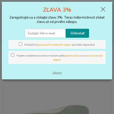
0
ks
+421 910 183 254
EUR
za
0 €
ZĽAVA 3%
(Po-Pia, 8-16 hod.)
Zaregistrujte sa a získajte zľavu 3%. Teraz máte možnosť získať
Menu
zľavu už od prvého nákupu.
Odoslať
Hľadať
Súhlasím so
spracovaním osobných údajov
pre účely registrácie.
Úvod
VLOŽKY DO TOPÁNOK, KOREKTORY
Vložky
3D vložky
anatomicky tvarované Korýtkové
Prajem si odoberať novinky e-mailom podľa
podmienok spracovania osobných
údajov
.
3D vložky anatomicky tvarované
Korýtkové
Zatvoriť