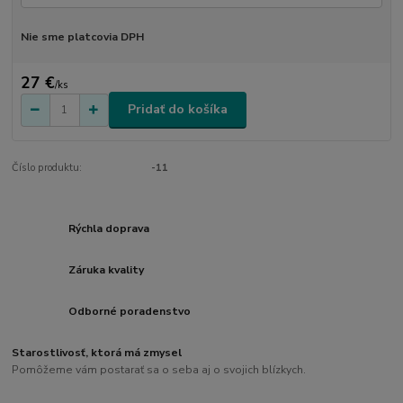
Nie sme platcovia DPH
27 €
/
ks
Pridať do košíka
Číslo produktu:
-11
Rýchla doprava
Záruka kvality
Odborné poradenstvo
Starostlivosť, ktorá má zmysel
Pomôžeme vám postarať sa o seba aj o svojich blízkych.