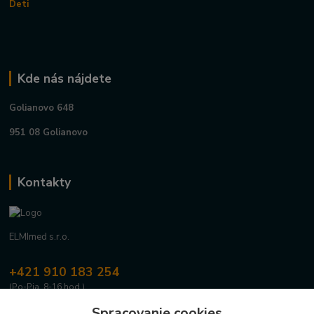
Deti
Kde nás nájdete
Golianovo 648
951 08 Golianovo
Kontakty
ELMImed s.r.o.
+421 910 183 254
(Po-Pia, 8-16 hod.)
Spracovanie cookies
info@elmimed.sk