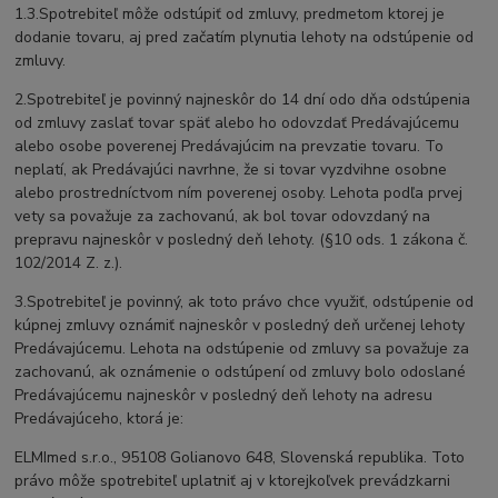
1.3.Spotrebiteľ môže odstúpiť od zmluvy, predmetom ktorej je
dodanie tovaru, aj pred začatím plynutia lehoty na odstúpenie od
zmluvy.
2.Spotrebiteľ je povinný najneskôr do 14 dní odo dňa odstúpenia
od zmluvy zaslať tovar späť alebo ho odovzdať Predávajúcemu
alebo osobe poverenej Predávajúcim na prevzatie tovaru. To
neplatí, ak Predávajúci navrhne, že si tovar vyzdvihne osobne
alebo prostredníctvom ním poverenej osoby. Lehota podľa prvej
vety sa považuje za zachovanú, ak bol tovar odovzdaný na
prepravu najneskôr v posledný deň lehoty. (§10 ods. 1 zákona č.
102/2014 Z. z.).
3.Spotrebiteľ je povinný, ak toto právo chce využiť, odstúpenie od
kúpnej zmluvy oznámiť najneskôr v posledný deň určenej lehoty
Predávajúcemu. Lehota na odstúpenie od zmluvy sa považuje za
zachovanú, ak oznámenie o odstúpení od zmluvy bolo odoslané
Predávajúcemu najneskôr v posledný deň lehoty na adresu
Predávajúceho, ktorá je:
ELMImed s.r.o., 95108 Golianovo 648, Slovenská republika. Toto
právo môže spotrebiteľ uplatniť aj v ktorejkoľvek prevádzkarni