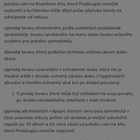
pohybu cien na finančnom trhu, ktorý Predávajúci nemôže
ovplyvniť a ku ktorému môže dôjsť počas plynutia lehoty na
odstúpenie od zmluvy,
c)predaj tovaru zhotoveného podľa osobitných požiadaviek
spotrebiteľa, tovaru vyrobeného na mieru alebo tovaru určeného
osobitne pre jedného spotrebiteľa,
d)predaj tovaru, ktorý podlieha rýchlemu zníženiu akosti alebo
skaze,
e)predaj tovaru uzavretého v ochrannom obale, ktorý nie je
vhodné vrátiť z dôvodu ochrany zdravia alebo z hygienických
dôvodov a ktorého ochranný obal bol po dodaní porušený,
f) predaj tovaru, ktorý môže byť vzhľadom na svoju povahu
po dodaní neoddeliteľne zmiešaný s iným tovarom,
g)predaj alkoholických nápojov, ktorých cena bola dohodnutá v
čase uzavretia zmluvy, pričom ich dodanie je možné uskutočniť
najskôr po 30 dňoch a ich cena závisí od pohybu cien na trhu,
ktoré Predávajúci nemôže ovplyvniť,