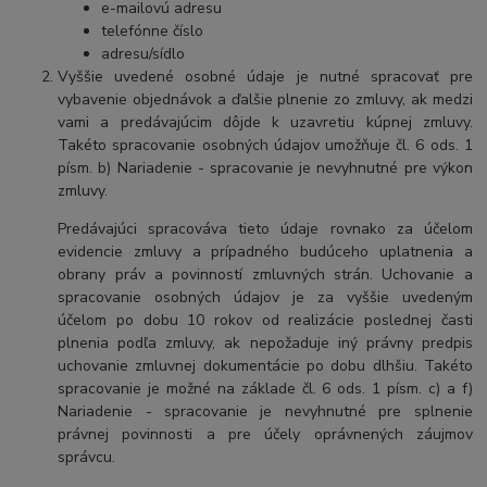
e-mailovú adresu
telefónne číslo
adresu/sídlo
Vyššie uvedené osobné údaje je nutné spracovať pre
vybavenie objednávok a ďalšie plnenie zo zmluvy, ak medzi
vami a predávajúcim dôjde k uzavretiu kúpnej zmluvy.
Takéto spracovanie osobných údajov umožňuje čl. 6 ods. 1
písm. b) Nariadenie - spracovanie je nevyhnutné pre výkon
zmluvy.
Predávajúci spracováva tieto údaje rovnako za účelom
evidencie zmluvy a prípadného budúceho uplatnenia a
obrany práv a povinností zmluvných strán. Uchovanie a
spracovanie osobných údajov je za vyššie uvedeným
účelom po dobu
10 rokov
od realizácie poslednej časti
plnenia podľa zmluvy, ak nepožaduje iný právny predpis
uchovanie zmluvnej dokumentácie po dobu dlhšiu. Takéto
spracovanie je možné na základe čl. 6 ods. 1 písm. c) a f)
Nariadenie - spracovanie je nevyhnutné pre splnenie
právnej povinnosti a pre účely oprávnených záujmov
správcu.