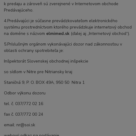
k predaju a zároveň sú zverejnené v Internetovom obchode
Predávajúceho.
4.Predávajúci je súčasne prevádzkovateľom elektronického
systému prostredníctvom ktorého prevádzkuje internetový obchod
na doméne s názvom
elmimed.sk
(ďalej aj „Internetový obchod“).
5.Príslušným orgánom vykonávajúci dozor nad zákonnosťou v
oblasti ochrany spotrebiteľa je:
Inšpektorát Slovenskej obchodnej inšpekcie
so sídlom v Nitre pre Nitriansky kraj
Staničná 9, P. O. BOX 49A, 950 50 Nitra 1
Odbor výkonu dozoru
tel. č. 037/772 02 16
fax č. 037/772 00 24
email: nr@soi.sk
webový odkaz na podávanie