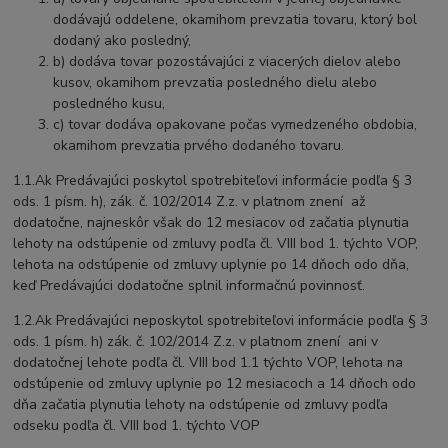
dodávajú oddelene, okamihom prevzatia tovaru, ktorý bol
dodaný ako posledný,
b) dodáva tovar pozostávajúci z viacerých dielov alebo
kusov, okamihom prevzatia posledného dielu alebo
posledného kusu,
c) tovar dodáva opakovane počas vymedzeného obdobia,
okamihom prevzatia prvého dodaného tovaru.
1.1.Ak Predávajúci poskytol spotrebiteľovi informácie podľa § 3
ods. 1 písm. h), zák. č. 102/2014 Z.z. v platnom znení až
dodatočne, najneskôr však do 12 mesiacov od začatia plynutia
lehoty na odstúpenie od zmluvy podľa čl. VIII bod 1. týchto VOP,
lehota na odstúpenie od zmluvy uplynie po 14 dňoch odo dňa,
keď Predávajúci dodatočne splnil informačnú povinnosť.
1.2.Ak Predávajúci neposkytol spotrebiteľovi informácie podľa § 3
ods. 1 písm. h) zák. č. 102/2014 Z.z. v platnom znení ani v
dodatočnej lehote podľa čl. VIII bod 1.1 týchto VOP, lehota na
odstúpenie od zmluvy uplynie po 12 mesiacoch a 14 dňoch odo
dňa začatia plynutia lehoty na odstúpenie od zmluvy podľa
odseku podľa čl. VIII bod 1. týchto VOP