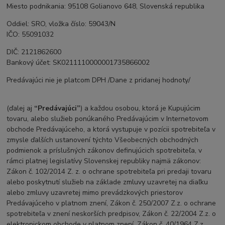
Miesto podnikania: 95108 Golianovo 648, Slovenská republika
Oddiel: SRO, vložka číslo: 59043/N
IČO: 55091032
DIČ: 2121862600
Bankový účet: SK0211110000001735866002
Predávajúci nie je platcom DPH /Dane z pridanej hodnoty/
(ďalej aj
“Predávajúci”
) a každou osobou, ktorá je Kupujúcim
tovaru, alebo služieb ponúkaného Predávajúcim v Internetovom
obchode Predávajúceho, a ktorá vystupuje v pozícii spotrebiteľa v
zmysle ďalších ustanovení týchto Všeobecných obchodných
podmienok a príslušných zákonov definujúcich spotrebiteľa, v
rámci platnej legislatívy Slovenskej republiky najmä zákonov:
Zákon č. 102/2014 Z. z. o ochrane spotrebiteľa pri predaji tovaru
alebo poskytnutí služieb na základe zmluvy uzavretej na diaľku
alebo zmluvy uzavretej mimo prevádzkových priestorov
Predávajúceho v platnom znení, Zákon č. 250/2007 Z.z. o ochrane
spotrebiteľa v znení neskorších predpisov, Zákon č. 22/2004 Z.z. o
elektronickom obchode v platnom znení, Zákon č. 40/1964 Z.z.