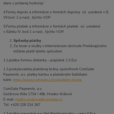
dane z pridanej hodnoty/.
4.Formy dopráv a informácie o formách dopravy sú uvedené v čl.
VII bod. 2 a nasl., týchto VOP.
5.Formy platieb a informácie o formách platieb sú uvedené
v článku IV. bod 1 a nasl., týchto VOP.
Spôsoby platby
Za tovar a služby v Internetovom obchode Predávajúceho
môžete platiť týmito spôsobmi:
1.1.platba formou dobierky – poplatok 1.5 Eur
1.2.poskytovateľa platobnej brány, spoločnosti ComGate
Payments, a.s. platby kartou a platobnými tlačidlami
bánk.
https://www.comgate.cz/cz/
platebni-brana
ComGate Payments, a.s.
Gočárova třída 1754 / 48b, Hradec Králové
E-mail:
platby-podpora@comgate.cz
Tel: +420 228 224 267
1.3.platba prevodom na účet Predávajúceho – cena 0 Eur