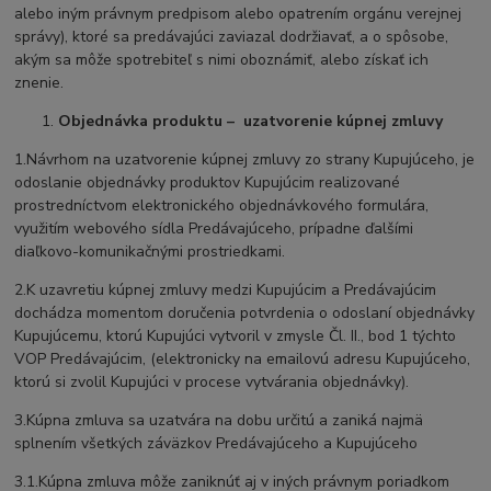
alebo iným právnym predpisom alebo opatrením orgánu verejnej
správy), ktoré sa predávajúci zaviazal dodržiavať, a o spôsobe,
akým sa môže spotrebiteľ s nimi oboznámiť, alebo získať ich
znenie.
Objednávka produktu – uzatvorenie kúpnej zmluvy
1.Návrhom na uzatvorenie kúpnej zmluvy zo strany Kupujúceho, je
odoslanie objednávky produktov Kupujúcim realizované
prostredníctvom elektronického objednávkového formulára,
využitím webového sídla Predávajúceho, prípadne ďalšími
diaľkovo-komunikačnými prostriedkami.
2.K uzavretiu kúpnej zmluvy medzi Kupujúcim a Predávajúcim
dochádza momentom doručenia potvrdenia o odoslaní objednávky
Kupujúcemu, ktorú Kupujúci vytvoril v zmysle Čl. II., bod 1 týchto
VOP Predávajúcim, (elektronicky na emailovú adresu Kupujúceho,
ktorú si zvolil Kupujúci v procese vytvárania objednávky).
3.Kúpna zmluva sa uzatvára na dobu určitú a zaniká najmä
splnením všetkých záväzkov Predávajúceho a Kupujúceho
3.1.Kúpna zmluva môže zaniknúť aj v iných právnym poriadkom