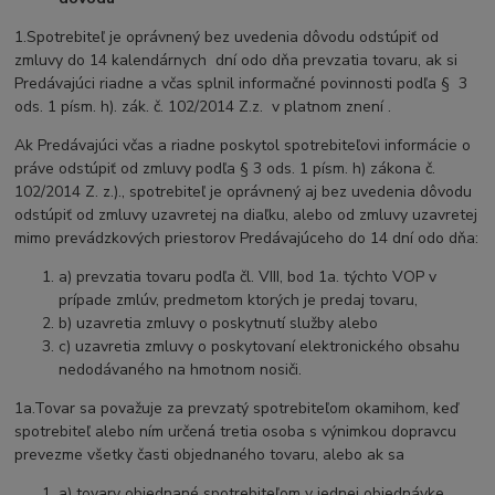
1.Spotrebiteľ je oprávnený bez uvedenia dôvodu odstúpiť od
zmluvy do 14 kalendárnych dní odo dňa prevzatia tovaru, ak si
Predávajúci riadne a včas splnil informačné povinnosti podľa § 3
ods. 1 písm. h). zák. č. 102/2014 Z.z. v platnom znení .
Ak Predávajúci včas a riadne poskytol spotrebiteľovi informácie o
práve odstúpiť od zmluvy podľa § 3 ods. 1 písm. h) zákona č.
102/2014 Z. z.)., spotrebiteľ je oprávnený aj bez uvedenia dôvodu
odstúpiť od zmluvy uzavretej na diaľku, alebo od zmluvy uzavretej
mimo prevádzkových priestorov Predávajúceho do 14 dní odo dňa:
a) prevzatia tovaru podľa čl. VIII, bod 1a. týchto VOP v
prípade zmlúv, predmetom ktorých je predaj tovaru,
b) uzavretia zmluvy o poskytnutí služby alebo
c) uzavretia zmluvy o poskytovaní elektronického obsahu
nedodávaného na hmotnom nosiči.
1a.Tovar sa považuje za prevzatý spotrebiteľom okamihom, keď
spotrebiteľ alebo ním určená tretia osoba s výnimkou dopravcu
prevezme všetky časti objednaného tovaru, alebo ak sa
a) tovary objednané spotrebiteľom v jednej objednávke