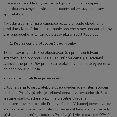
Slovenskej republiky vymedzených prípadoch, a to najmä
dohodou zmluvných strán a odstúpením od zmluvy zo strany
spotrebiteľa.
4.Predávajúci informuje Kupujúceho, že v prípade objednania
produktov Kupujúcim, je objednanie spojené s povinnosťou platby
pre Kupujúceho, a to formou platby akú si zvolil Kupujúci.
Kúpna cena a platobné podmienky
1.Cena tovarov a služieb objednávaných prostredníctvom
Internetového obchodu (ďalej len „
kúpna cena
“) je uvedená
samostatne pre každý produkt a je platná v momente vytvorenia
objednávky Kupujúcim.
2.Základným platidlom je mena euro.
3.Kúpna cena tovarov, alebo služieb uvedených v internetovom
obchode Predávajúceho je celková cena tovarov alebo služieb
vrátane všetkých daní, pričom je zreteľne uvedená
na Internetovom obchode Predávajúceho. V kúpnej cene tovarov,
alebo služieb nie sú zahrnuté dopravné náklady, ani iné náklady
súvisiace s dodaním produktov.Predávajúci nie je platcom DPH /