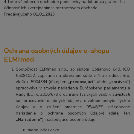
4.Tieto všeobecné obchodné podmienky nadobúdajú platnosť a
účinnosť ich zverejnením v Internetovom obchode
Predávajúceho
01.01.2023
Ochrana osobných údajov e-shopu
ELMImed
Spoločnosť ELMImed s.r.o., so sídlom Golianovo 648, IČO
55091032, zapísaná na okresnom súde v Nitre, oddiel Sro,
vložka 59043/N (ďalej len
„predávajúci“
alebo
„správca“
)
spracováva v zmysle nariadenia Európskeho parlamentu a
Rady (EÚ) č. 2016/679 o ochrane fyzických osôb v súvislosti
so spracovaním osobných údajov a o voľnom pohybe týchto
údajov a o zrušení smernice 95/46/ES (všeobecné
nariadenie o ochrane osobných údajov) (ďalej len
„Nariadenie“
), nasledujúce osobné údaje:
meno, priezvisko