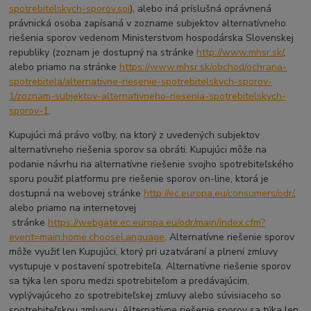
spotrebitelskych-sporov.soi
), alebo iná príslušná oprávnená
právnická osoba zapísaná v zozname subjektov alternatívneho
riešenia sporov vedenom Ministerstvom hospodárska Slovenskej
republiky (zoznam je dostupný na stránke
http://www.mhsr.sk/
,
alebo priamo na stránke
https://www.mhsr.sk/obchod/ochrana-
spotrebitela/alternativne-riesenie-spotrebitelskych-sporov-
1/zoznam-subjektov-alternativneho-riesenia-spotrebitelskych-
sporov-1
.
Kupujúci má právo voľby, na ktorý z uvedených subjektov
alternatívneho riešenia sporov sa obráti. Kupujúci môže na
podanie návrhu na alternatívne riešenie svojho spotrebiteľského
sporu použiť platformu pre riešenie sporov on-line, ktorá je
dostupná na webovej stránke
http://ec.europa.eu/consumers/odr/
,
alebo priamo na internetovej
stránke
https://webgate.ec.europa.eu/odr/main/index.cfm?
event=main.home.chooseLanguage
. Alternatívne riešenie sporov
môže využiť len Kupujúci, ktorý pri uzatváraní a plnení zmluvy
vystupuje v postavení spotrebiteľa. Alternatívne riešenie sporov
sa týka len sporu medzi spotrebiteľom a predávajúcim,
vyplývajúceho zo spotrebiteľskej zmluvy alebo súvisiaceho so
spotrebiteľskou zmluvou. Alternatívne riešenie sporov sa týka len