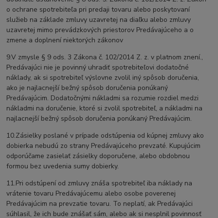
o ochrane spotrebiteľa pri predaji tovaru alebo poskytovaní
služieb na základe zmluvy uzavretej na diaľku alebo zmluvy
uzavretej mimo prevádzkových priestorov Predávajúceho a o
zmene a doplnení niektorých zákonov
9.V zmysle § 9 ods. 3 Zákona č. 102/2014 Z. z. v platnom znení.,
Predávajúci nie je povinný uhradiť spotrebiteľovi dodatočné
náklady, ak si spotrebiteľ výslovne zvolil iný spôsob doručenia,
ako je najlacnejší bežný spôsob doručenia ponúkaný
Predávajúcim. Dodatočnými nákladmi sa rozumie rozdiel medzi
nákladmi na doručenie, ktoré si zvolil spotrebiteľ, a nákladmi na
najlacnejší bežný spôsob doručenia ponúkaný Predávajúcim.
10.Zásielky poslané v prípade odstúpenia od kúpnej zmluvy ako
dobierka nebudú zo strany Predávajúceho prevzaté. Kupujúcim
odporúčame zasielať zásielky doporučene, alebo obdobnou
formou bez uvedenia sumy dobierky.
11.Pri odstúpení od zmluvy znáša spotrebiteľ iba náklady na
vrátenie tovaru Predávajúcemu alebo osobe poverenej
Predávajúcim na prevzatie tovaru. To neplatí, ak Predávajúci
súhlasil, že ich bude znášať sám, alebo ak si nesplnil povinnosť