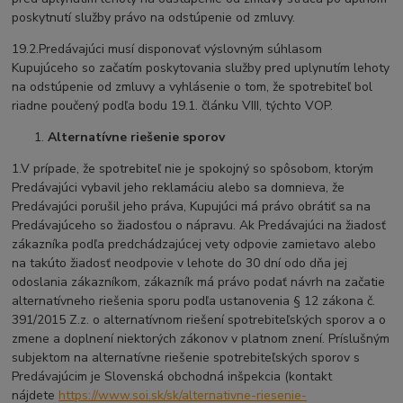
poskytnutí služby právo na odstúpenie od zmluvy.
19.2.Predávajúci musí disponovať výslovným súhlasom
Kupujúceho so začatím poskytovania služby pred uplynutím lehoty
na odstúpenie od zmluvy a vyhlásenie o tom, že spotrebiteľ bol
riadne poučený podľa bodu 19.1. článku VIII, týchto VOP.
Alternatívne riešenie sporov
1.V prípade, že spotrebiteľ nie je spokojný so spôsobom, ktorým
Predávajúci vybavil jeho reklamáciu alebo sa domnieva, že
Predávajúci porušil jeho práva, Kupujúci má právo obrátiť sa na
Predávajúceho so žiadosťou o nápravu. Ak Predávajúci na žiadosť
zákazníka podľa predchádzajúcej vety odpovie zamietavo alebo
na takúto žiadosť neodpovie v lehote do 30 dní odo dňa jej
odoslania zákazníkom, zákazník má právo podať návrh na začatie
alternatívneho riešenia sporu podľa ustanovenia § 12 zákona č.
391/2015 Z.z. o alternatívnom riešení spotrebiteľských sporov a o
zmene a doplnení niektorých zákonov v platnom znení. Príslušným
subjektom na alternatívne riešenie spotrebiteľských sporov s
Predávajúcim je Slovenská obchodná inšpekcia (kontakt
nájdete
https://www.soi.sk/sk/alternativne-riesenie-