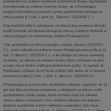
potrebného na zistenie vlastností a funkčnosti tovaru. Spotrebiteľ
nezodpovedá za zníženie hodnoty tovaru, ak si Predávajúci
nesplnil informačnú povinnosť o práve spotrebiteľa odstúpiť od
zmluvy podľa § 3 ods. 1 písm. h). Zákona č. 102/2014 Z. z.
6.Spotrebiteľ môže k odstúpeniu od zmluvy bez uvedenia dôvodu
využiť formulár odstúpenia od kúpnej zmluvy. Uvedený formulár je
voľne prístupný na internetovej stránke Predávajúceho.
7.Ak spotrebiteľ od zmluvy odstúpi v zmysle zákona č.102/2014
Z.z., znáša náklady na vrátenie tovaru Predávajúcemu podľa § 10
ods. 3 zákona č. 102/2014 Z.z., a ak odstúpi od zmluvy uzavretej
na diaľku, aj náklady na vrátenie tovaru, ktorý vzhľadom na jeho
povahu nie je možné vrátiť prostredníctvom pošty, To neplatí, ak
Predávajúci súhlasil, že ich bude znášať sám, alebo ak si nesplnil
povinnosť podľa § 3 ods. 1 písm. i). zákona č. 102/2014 Z.z.
8.Predávajúci je povinný bez zbytočného odkladu, najneskôr do 14
dní odo dňa doručenia oznámenia o odstúpení od zmluvy vrátiť
spotrebiteľovi všetky platby, ktoré od neho prijal na základe
zmluvy alebo v súvislosti s ňou, vrátane nákladov na dopravu,
dodanie a poštovné a iných nákladov a poplatkov; tým nie je
dotknuté ustanovenie § 8 ods. 5. Zákona č. 102/2014 Z. z. Zákon