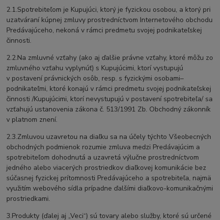
2.1.Spotrebiteľom je Kupujúci, ktorý je fyzickou osobou, a ktorý pri
uzatváraní kúpnej zmluvy prostredníctvom Internetového obchodu
Predávajúceho, nekoná v rámci predmetu svojej podnikateľskej
činnosti.
2.2.Na zmluvné vzťahy (ako aj ďalšie právne vzťahy, ktoré môžu zo
zmluvného vzťahu vyplynúť) s Kupujúcimi, ktorí vystupujú
v postavení právnických osôb, resp. s fyzickými osobami–
podnikateľmi, ktoré konajú v rámci predmetu svojej podnikateľskej
činnosti /Kupujúcimi, ktorí nevystupujú v postavení spotrebiteľa/ sa
vzťahujú ustanovenia zákona č. 513/1991 Zb. Obchodný zákonník
v platnom znení.
2.3.Zmluvou uzavretou na diaľku sa na účely týchto Všeobecných
obchodných podmienok rozumie zmluva medzi Predávajúcim a
spotrebiteľom dohodnutá a uzavretá výlučne prostredníctvom
jedného alebo viacerých prostriedkov diaľkovej komunikácie bez
súčasnej fyzickej prítomnosti Predávajúceho a spotrebiteľa, najmä
využitím webového sídla prípadne ďalšími diaľkovo-komunikačnými
prostriedkami.
3.Produkty (ďalej aj „Veci“) sú tovary alebo služby, ktoré sú určené