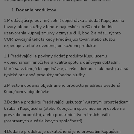
Dodanie produktov
1.Predávajúci je povinný splniť objednávku a dodať Kupujúcemu
tovary, alebo služby v lehote najneskôr do 60 dní odo dňa
uzatvorenia kúpnej zmluvy v zmysle čl. II, bod 2 a násl., týchto
VOP. Zvyčajná lehota kedy Predávajúci tovar, alebo službu
expeduje v lehote uvedenej pri každom produkte.
1.1.Predávajúci je povinný dodať produkty Kupujúcemu
v objednanom množstve a kvalite spolu s daňovými dokladmi,
ktoré sa vzťahujú k objednávke, a inými dokladmi, ak existujú a sú
typické pre dané produkty prípadne služby.
2.Miestom dodania objednaného produktu je adresa uvedená
Kupujúcim v objednávke.
3.Dodanie produktu Predávajúci uskutoční vlastnými prostriedkami
k rukám Kupujúceho (alebo Kupujúcim splnomocnenej osobe na
prevzatie produktu), alebo prostredníctvom tretích osôb
(prepravných a zásielkových spoločností).
4.Dodanie produktu je uskutočnené jeho prevzatím Kupujúcim