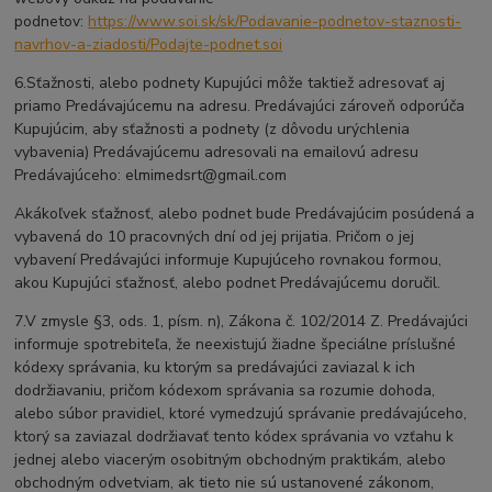
podnetov:
https://www.soi.sk/sk/Podavanie-podnetov-staznosti-
navrhov-a-ziadosti/Podajte-podnet.soi
6.Sťažnosti, alebo podnety Kupujúci môže taktiež adresovať aj
priamo Predávajúcemu na adresu. Predávajúci zároveň odporúča
Kupujúcim, aby sťažnosti a podnety (z dôvodu urýchlenia
vybavenia) Predávajúcemu adresovali na emailovú adresu
Predávajúceho: elmimedsrt@gmail.com
Akákoľvek sťažnosť, alebo podnet bude Predávajúcim posúdená a
vybavená do 10 pracovných dní od jej prijatia. Pričom o jej
vybavení Predávajúci informuje Kupujúceho rovnakou formou,
akou Kupujúci sťažnosť, alebo podnet Predávajúcemu doručil.
7.V zmysle §3, ods. 1, písm. n), Zákona č. 102/2014 Z. Predávajúci
informuje spotrebiteľa, že neexistujú žiadne špeciálne príslušné
kódexy správania, ku ktorým sa predávajúci zaviazal k ich
dodržiavaniu, pričom kódexom správania sa rozumie dohoda,
alebo súbor pravidiel, ktoré vymedzujú správanie predávajúceho,
ktorý sa zaviazal dodržiavať tento kódex správania vo vzťahu k
jednej alebo viacerým osobitným obchodným praktikám, alebo
obchodným odvetviam, ak tieto nie sú ustanovené zákonom,