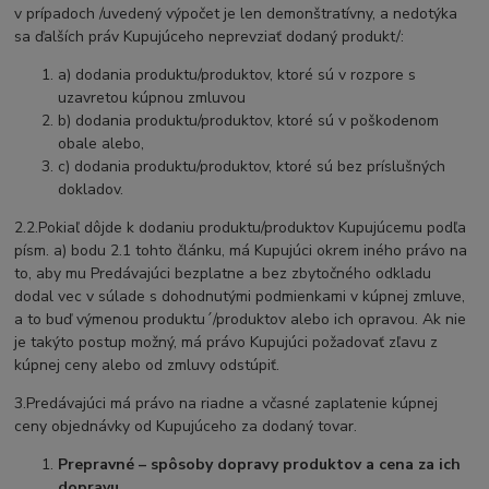
v prípadoch /uvedený výpočet je len demonštratívny, a nedotýka
sa ďalších práv Kupujúceho neprevziať dodaný produkt/:
a) dodania produktu/produktov, ktoré sú v rozpore s
uzavretou kúpnou zmluvou
b) dodania produktu/produktov, ktoré sú v poškodenom
obale alebo,
c) dodania produktu/produktov, ktoré sú bez príslušných
dokladov.
2.2.Pokiaľ dôjde k dodaniu produktu/produktov Kupujúcemu podľa
písm. a) bodu 2.1 tohto článku, má Kupujúci okrem iného právo na
to, aby mu Predávajúci bezplatne a bez zbytočného odkladu
dodal vec v súlade s dohodnutými podmienkami v kúpnej zmluve,
a to buď výmenou produktu´/produktov alebo ich opravou. Ak nie
je takýto postup možný, má právo Kupujúci požadovať zľavu z
kúpnej ceny alebo od zmluvy odstúpiť.
3.Predávajúci má právo na riadne a včasné zaplatenie kúpnej
ceny objednávky od Kupujúceho za dodaný tovar.
Prepravné – spôsoby dopravy produktov a cena za ich
dopravu