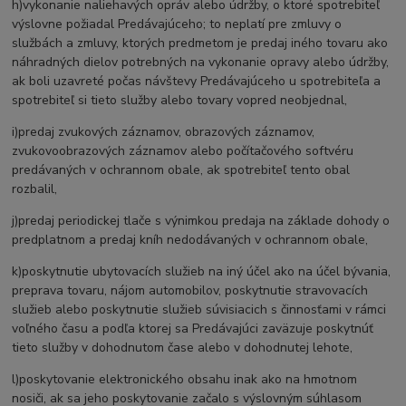
h)vykonanie naliehavých opráv alebo údržby, o ktoré spotrebiteľ
výslovne požiadal Predávajúceho; to neplatí pre zmluvy o
službách a zmluvy, ktorých predmetom je predaj iného tovaru ako
náhradných dielov potrebných na vykonanie opravy alebo údržby,
ak boli uzavreté počas návštevy Predávajúceho u spotrebiteľa a
spotrebiteľ si tieto služby alebo tovary vopred neobjednal,
i)predaj zvukových záznamov, obrazových záznamov,
zvukovoobrazových záznamov alebo počítačového softvéru
predávaných v ochrannom obale, ak spotrebiteľ tento obal
rozbalil,
j)predaj periodickej tlače s výnimkou predaja na základe dohody o
predplatnom a predaj kníh nedodávaných v ochrannom obale,
k)poskytnutie ubytovacích služieb na iný účel ako na účel bývania,
preprava tovaru, nájom automobilov, poskytnutie stravovacích
služieb alebo poskytnutie služieb súvisiacich s činnosťami v rámci
voľného času a podľa ktorej sa Predávajúci zaväzuje poskytnúť
tieto služby v dohodnutom čase alebo v dohodnutej lehote,
l)poskytovanie elektronického obsahu inak ako na hmotnom
nosiči, ak sa jeho poskytovanie začalo s výslovným súhlasom