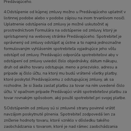
Predávajúceho.
4.Odstúpenie od kúpnej zmluvy možno u Predávajúceho uplatniť v
listinnej podobe alebo v podobe zápisu na inom trvanlivom nosiči.
Uplatnenie odstúpenia od zmluvy je možné uskutočniť aj
prostredníctvom Formulára na odstúpenie od zmluvy, ktorý je
sprístupnený na webovej stránke Predávajúceho. Spotrebiteľ je
oprávnený od zmluvy odstúpiť aj ústne a to najmä jednoznačne
formulovaným vyhlásením spotrebiteľa vyjadrujúce jeho vôľu
odstúpiť od zmluvy. Predávajúci odporúča spotrebiteľovi aby v
odstúpení od zmluvy uviedol číslo objednávky, dátum nákupu,
druh od akého tovaru odstupuje, meno a priezvisko, adresu a
prípade aj číslo účtu, na ktorý mu budú vrátené všetky platby,
ktoré poskytol Predávajúcemu z odstupujúcej zmluvy, ak sa
rozhodne, že si žiada zaslať platbu za tovar na ním uvedené číslo
účtu. V opačnom prípade Predávajúci vráti spotrebiteľovi platbu za
tovar rovnakým spôsobom, aký použil spotrebiteľ pri svojej platbe.
5.Odstúpením od zmluvy sú si zmluvné strany povinné vrátiť
navzájom poskytnuté plnenia. Spotrebiteľ zodpovedá len za
zníženie hodnoty tovaru, ktoré vzniklo v dôsledku takého
zaobchádzania s tovarom, ktoré je nad rámec zaobchádzania