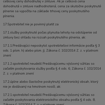
celkovej ceny dohodnutej v zmluve. Ak je celková cena
dohodnutá v zmluve nadhodnotená, cena za skutočne poskytnuté
plnenie sa vypočíta na základe trhovej ceny poskytnutého
plnenia.
17.Spotrebiteľ nie je povinný platiť za
17.1.služby poskytnuté počas plynutia lehoty na odstúpenie od
zmluvy bez ohľadu na rozsah poskytnutého plnenia, ak:
17.1.1.Predávajúci neposkytol spotrebiteľovi informácie podľa § 3
ods. 1 písm. h) alebo písm. j), Zákona č. 102/2014 Z. z. v platnom
znení
17.1.2.spotrebiteľ neudelil Predávajúcemu výslovný súhlas so
začatím poskytovania služby podľa § 4 ods. 6, Zákona č. 102/2014
Z. z. v platnom znení
17.2.úplne alebo čiastočne poskytnutý elektronický obsah, ktorý
nie je dodávaný na hmotnom nosiči, ak:
17.2.1.spotrebiteľ neudelil Predávajúcemu výslovný súhlas so
začatím poskytovania elektronického obsahu podľa § 4 ods. 8,
Zákona č. 102/2014 Z. z. v platnom znení