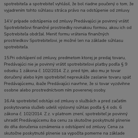
spotrebiteľa a spotrebiteľ vyhlásil, že bol riadne poučený o tom, že
vyjadrením tohto súhlasu stráca právo na odstúpenie od zmluvy.
14.V prípade odstúpenia od zmluvy Predávajúci je povinný vrátiť
Spotrebiteľovi finančné prostriedky rovnakou formou, akou ich od
Spotrebiteľa obdržal. Meniť formu vrátenia finančných
prostriedkov Spotrebiteľovi, je možné len na základe súhlasu
spotrebiteľa.
15.Pri odstúpení od zmluvy, predmetom ktorej je predaj tovaru,
Predávajúci nie je povinný vrátiť spotrebiteľovi platby podľa § 9
odseku 1 zákona č. 102/2014. Z.z. pred tým, ako mu je tovar
doručený alebo kým spotrebiteľ nepreukáže zaslanie tovaru späť
Predávajúcemu, ibaže Predávajúci navrhne, že si tovar vyzdvihne
osobne alebo prostredníctvom ním poverenej osoby.
16.Ak spotrebiteľ odstúpi od zmluvy o službách a pred začatím
poskytovania služieb udelil výslovný súhlas podľa § 4 ods. 6
zákona č. 102/2014. Z.z. v platnom znení, spotrebiteľ je povinný
uhradiť Predávajúcemu iba cenu za skutočne poskytnuté plnenie
do dňa doručenia oznámenia o odstúpení od zmluvy. Cena za
skutočne poskytnuté plnenie sa vypočíta pomerne na základe