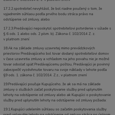
17.2.2.spotrebiteľ nevyhlásil, že bol riadne poučený o tom, že
vyjadrením súhlasu podľa prvého bodu stráca právo na
odstúpenie od zmluvy, alebo
17.2.3.Predávajúci neposkytol spotrebiteľovi potvrdenie v súlade s
§ 6 ods. 1 alebo ods. 2 písm. b). Zákona č. 102/2014 Z. z.
v platnom znení
18.Ak na základe zmluvy uzavretej mimo prevádzkových
priestorov Predávajúceho bol tovar dodaný spotrebiteľovi domov
v čase uzavretia zmluvy a vzhľadom na jeho povahu nie je možné
tovar odoslať späť Predávajúcemu poštou, Predávajúci je povinný
zabezpečiť vyzdvihnutie tovaru na svoje náklady v lehote podľa
§9 ods. 1. zákona č. 102/2014. Z.z., v platnom znení
19.Predávajúci poučuje Kupujúceho, že ak sa má na základe
zmluvy o službách začať poskytovanie služby pred uplynutím
lehoty na odstúpenie od zmluvy alebo ak Kupujúci o poskytovanie
služby pred uplynutím lehoty na odstúpenie od zmluvy požiada:
19.1.Kupujúci udelením súhlasu so začatím poskytovania služby
pred uplynutím lehoty na odstúpenie od zmluvy stráca po úplnom