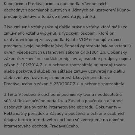
Kupujúcim a Predávajúcim sa riadi podľa Všeobecných
obchodných podmienok platných a účinných pri uzatvorení Kúpno-
predajnej zmluvy, a to až do momentu jej zániku.
2.Na zmluvné vzťahy (ako aj ďalšie právne vzťahy, ktoré môžu zo
zmluvného vzťahu vyplynúť) s fyzickými osobami, ktoré pri
uzatváraní kúpnej zmluvy podľa týchto VOP nekonajú v rámci
predmetu svojej podnikateľskej činnosti /spotrebiteľmi/, sa vzťahujú
okrem všeobecných ustanovení zákona č.40/1964 Zb. Občiansky
zákonník v znení neskorších predpisov, aj osobitné predpisy, najmä
zákon č. 102/2014 Z. z. o ochrane spotrebiteľa pri predaji tovaru
alebo poskytnutí služieb na základe zmluvy uzavretej na diaľku
alebo zmluvy uzavretej mimo prevádzkových priestorov
Predávajúceho a zákon č. 250/2007 Z.z. o ochrane spotrebiteľa.
3.Tieto Všeobecné obchodné podmienky tvoria neoddeliteľnú
súčasť Reklamačného poriadku a Zásad a poučenia o ochrane
osobných údajov tohto internetového obchodu. Dokumenty –
Reklamačný poriadok a Zásady a poučenia o ochrane osobných
údajov tohto internetového obchodu sú zverejnené na doméne
Internetového obchodu Predávajúceho.