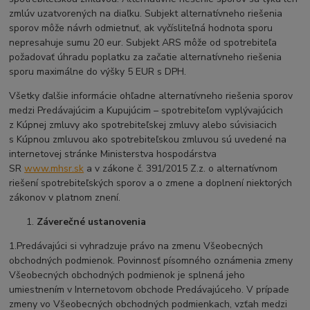
zmlúv uzatvorených na diaľku. Subjekt alternatívneho riešenia
sporov môže návrh odmietnuť, ak vyčísliteľná hodnota sporu
nepresahuje sumu 20 eur. Subjekt ARS môže od spotrebiteľa
požadovať úhradu poplatku za začatie alternatívneho riešenia
sporu maximálne do výšky 5 EUR s DPH.
Všetky ďalšie informácie ohľadne alternatívneho riešenia sporov
medzi Predávajúcim a Kupujúcim – spotrebiteľom vyplývajúcich
z Kúpnej zmluvy ako spotrebiteľskej zmluvy alebo súvisiacich
s Kúpnou zmluvou ako spotrebiteľskou zmluvou sú uvedené na
internetovej stránke Ministerstva hospodárstva
SR
www.mhsr.sk
a v zákone č. 391/2015 Z.z. o alternatívnom
riešení spotrebiteľských sporov a o zmene a doplnení niektorých
zákonov v platnom znení.
Záverečné ustanovenia
1.Predávajúci si vyhradzuje právo na zmenu Všeobecných
obchodných podmienok. Povinnosť písomného oznámenia zmeny
Všeobecných obchodných podmienok je splnená jeho
umiestnením v Internetovom obchode Predávajúceho. V prípade
zmeny vo Všeobecných obchodných podmienkach, vzťah medzi