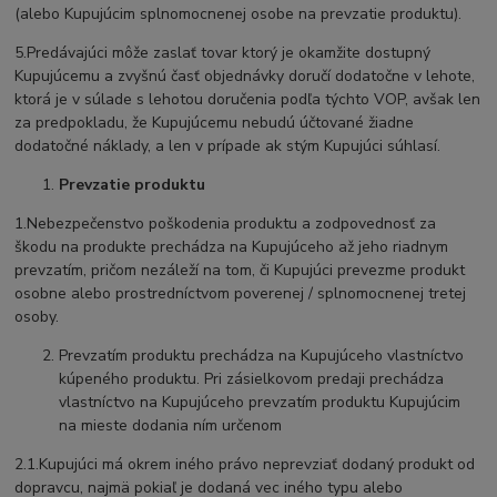
(alebo Kupujúcim splnomocnenej osobe na prevzatie produktu).
5.Predávajúci môže zaslať tovar ktorý je okamžite dostupný
Kupujúcemu a zvyšnú časť objednávky doručí dodatočne v lehote,
ktorá je v súlade s lehotou doručenia podľa týchto VOP, avšak len
za predpokladu, že Kupujúcemu nebudú účtované žiadne
dodatočné náklady, a len v prípade ak stým Kupujúci súhlasí.
Prevzatie produktu
1.Nebezpečenstvo poškodenia produktu a zodpovednosť za
škodu na produkte prechádza na Kupujúceho až jeho riadnym
prevzatím, pričom nezáleží na tom, či Kupujúci prevezme produkt
osobne alebo prostredníctvom poverenej / splnomocnenej tretej
osoby.
Prevzatím produktu prechádza na Kupujúceho vlastníctvo
kúpeného produktu. Pri zásielkovom predaji prechádza
vlastníctvo na Kupujúceho prevzatím produktu Kupujúcim
na mieste dodania ním určenom
2.1.Kupujúci má okrem iného právo neprevziať dodaný produkt od
dopravcu, najmä pokiaľ je dodaná vec iného typu alebo