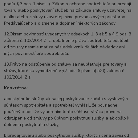
podľa § 3 ods. 1 písm. i). Zákon o ochrane spotrebiteľa pri predaji
tovaru alebo poskytovaní služieb na základe zmluvy uzavretej na
diaľku alebo zmluvy uzavretej mimo prevádzkových priestorov
Predávajúceho a o zmene a doplnení niektorých zákonov
12.Okrem povinností uvedených v odsekoch 1, 3 až 5 a § 9 ods. 3
Zákona č. 102/2014 Z. z. uplatnenie práva spotrebiteľa odstúpiť
od zmluvy nesmie mať za následok vznik ďalších nákladov ani
iných povinností pre spotrebiteľa.
13.Právo na odstúpenie od zmluvy sa neuplatňuje pre tovary a
služby, ktoré sú vymedzené v §7 ods. 6 písm. a) až l) zákona č.
102/2014. Z.z.
Konkrétne:
a)poskytnutie služby, ak sa jej poskytovanie začalo s výslovným
súhlasom spotrebiteľa a spotrebiteľ vyhlásil, že bol riadne
poučený o tom, že vyjadrením tohto súhlasu stráca právo na
odstúpenie od zmluvy po úplnom poskytnutí služby, a ak došlo k
úplnému poskytnutiu služby,
b)predaj tovaru alebo poskytnutie služby, ktorých cena závisí od