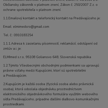
Občiansky zákonník v platnom znení, Zákon č. 250/2007 Z.z. o
ochrane spotrebiteľa v platnom znení.
1.1.Emailový kontakt a telefonický kontakt na Predávajúceho je:
Email: elmimedsro@gmail.com
Tel. č.: 0910183254
1.1.1.Adresa k zasielaniu písomností, reklamácií, odstúpení od
zmlúv a.i. je:
ELMImed s.r.o, 95108 Golianovo 648, Slovenská republika
1.2.Týmito Všeobecnými obchodnými podmienkami sa upravujú
právne vzťahy medzi Kupujúcimi, ktorí sú spotrebiteľmi
a Predávajúcim.
2.Kupujúcim je každá osoba (fyzická osoba alebo právnická
osoba), ktorá odoslala objednávku prostredníctvom
elektronického objednávkového formulára využitím webového
sídla Predávajúceho, prípadne ďalšími diaľkovo-komunikačnými
prostriedkami.