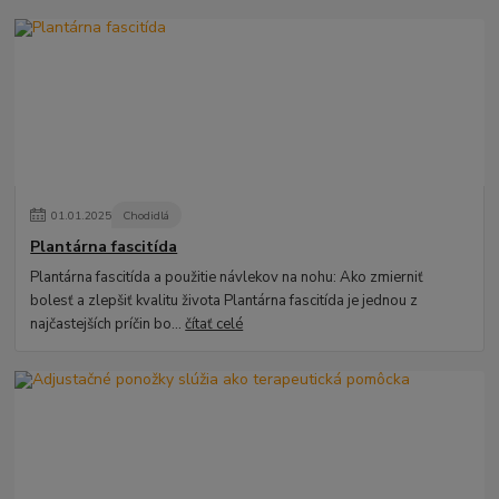
01
.
01
.
2025
Chodidlá
Plantárna fascitída
Plantárna fascitída a použitie návlekov na nohu: Ako zmierniť
bolesť a zlepšiť kvalitu života Plantárna fascitída je jednou z
najčastejších príčin bo...
čítať celé