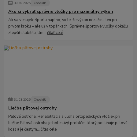
30
.
10
.
2025
Chodidlá
Ako si vybrať správne vložky pre maximálny výkon
Ak sa venujete športu naplno, viete, že výkon nezačína len pri
prvom kroku – ale už v topánkach. Správne športové vložky dokážu
zlepšiť stabilitu, tlm...
čítať celé
31
.
03
.
2025
Chodidlá
Liečba pätovej ostrohy
Pätová ostroha: Rehabilitácia a úloha ortopedických vložiek pri
liečbe Pätová ostroha je bolestivý problém, ktorý postihuje pätovú
kosť a je častým...
čítať celé