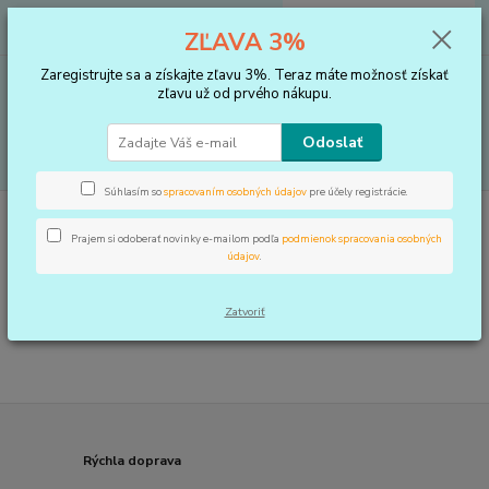
0
ks
+421 910 183 254
EUR
za
0 €
ZĽAVA 3%
(Po-Pia, 8-16 hod.)
Zaregistrujte sa a získajte zľavu 3%. Teraz máte možnosť získať
Menu
zľavu už od prvého nákupu.
Odoslať
Hľadať
Súhlasím so
spracovaním osobných údajov
pre účely registrácie.
Úvod
BANDÁŽE
Ľahká sadra
Prajem si odoberať novinky e-mailom podľa
podmienok spracovania osobných
Ľahká sadra
údajov
.
V tejto kategórii nebol nájdený žiadny tovar.
Zatvoriť
Rýchla doprava