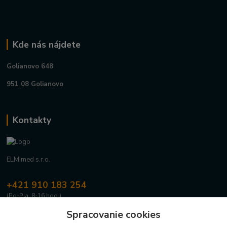
Kde nás nájdete
Golianovo 648
951 08 Golianovo
Kontakty
ELMImed s.r.o.
+421 910 183 254
(Po-Pia, 8-16 hod.)
Spracovanie cookies
info@elmimed.sk