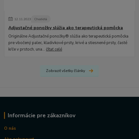
12
.
11
.
2023
Chodidlá
Adjustačné ponožky slúžia ako terapeutická pomôcka
Originálne Adjustačné ponožky® slúžia ako terapeutická pomôcka
pre vbočený palec, kladivkové prsty, krivé a stiesnené prsty, časté
kŕče v prstoch, una...
čítať celé
Zobraziť všetky články
Informácie pre zákazníkov
O nás