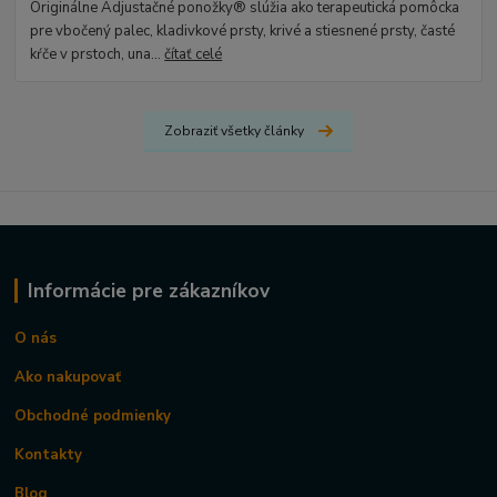
Originálne Adjustačné ponožky® slúžia ako terapeutická pomôcka
pre vbočený palec, kladivkové prsty, krivé a stiesnené prsty, časté
kŕče v prstoch, una...
čítať celé
Zobraziť všetky články
Informácie pre zákazníkov
O nás
Ako nakupovať
Obchodné podmienky
Kontakty
Blog