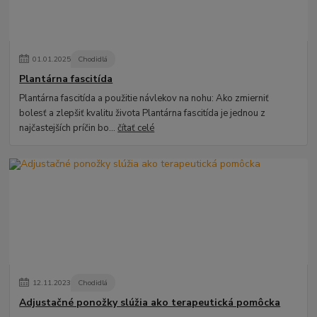
01
.
01
.
2025
Chodidlá
Plantárna fascitída
Plantárna fascitída a použitie návlekov na nohu: Ako zmierniť
bolesť a zlepšiť kvalitu života Plantárna fascitída je jednou z
najčastejších príčin bo...
čítať celé
12
.
11
.
2023
Chodidlá
Adjustačné ponožky slúžia ako terapeutická pomôcka