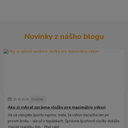
Novinky z nášho blogu
30
.
10
.
2025
Chodidlá
Ako si vybrať správne vložky pre maximálny výkon
Ak sa venujete športu naplno, viete, že výkon nezačína len pri
prvom kroku – ale už v topánkach. Správne športové vložky dokážu
zlepšiť stabilitu, tlm...
čítať celé