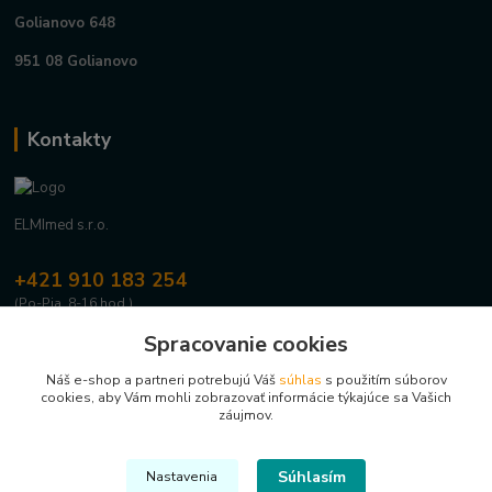
Golianovo 648
951 08 Golianovo
Kontakty
ELMImed s.r.o.
+421 910 183 254
(Po-Pia, 8-16 hod.)
Spracovanie cookies
info@elmimed.sk
Náš e-shop a partneri potrebujú Váš
súhlas
s použitím súborov
cookies, aby Vám mohli zobrazovať informácie týkajúce sa Vašich
záujmov.
Súhlasím
Nastavenia