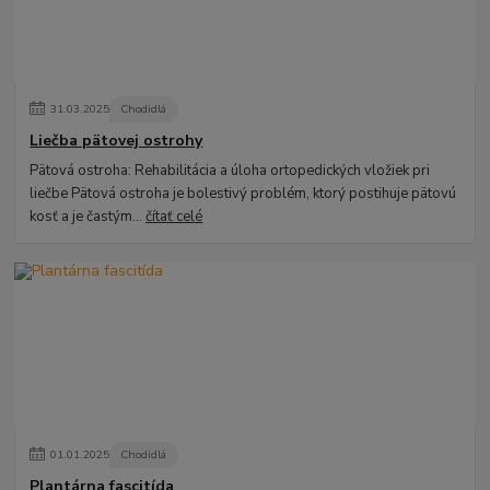
31
.
03
.
2025
Chodidlá
Liečba pätovej ostrohy
Pätová ostroha: Rehabilitácia a úloha ortopedických vložiek pri
liečbe Pätová ostroha je bolestivý problém, ktorý postihuje pätovú
kosť a je častým...
čítať celé
01
.
01
.
2025
Chodidlá
Plantárna fascitída