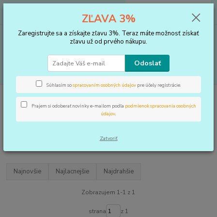
0
ks
+421 910 183 254
EUR
za
0 €
ZĽAVA 3%
(Po-Pia, 8-16 hod.)
Zaregistrujte sa a získajte zľavu 3%. Teraz máte možnosť získať
Menu
zľavu už od prvého nákupu.
Odoslať
Hľadať
Súhlasím so
spracovaním osobných údajov
pre účely registrácie.
Úvod
BANDÁŽE
Trup
Prajem si odoberať novinky e-mailom podľa
podmienok spracovania osobných
Trup
údajov
.
Zatvoriť
Upresniť parametre
Najnovšie
Najlacnejšie
Najdrahšie
Zobrazujem 1-1 z 1
strana
z 1