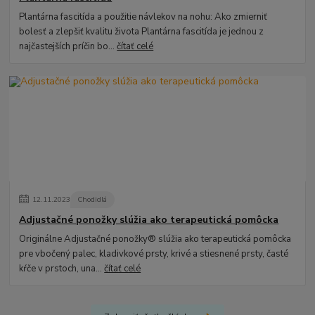
Plantárna fascitída a použitie návlekov na nohu: Ako zmierniť
bolesť a zlepšiť kvalitu života Plantárna fascitída je jednou z
najčastejších príčin bo...
čítať celé
12
.
11
.
2023
Chodidlá
Adjustačné ponožky slúžia ako terapeutická pomôcka
Originálne Adjustačné ponožky® slúžia ako terapeutická pomôcka
pre vbočený palec, kladivkové prsty, krivé a stiesnené prsty, časté
kŕče v prstoch, una...
čítať celé