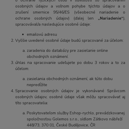
o ochrane fyzických osôb v súvislosti so spracovaním
osobných údajov a voľnom pohybe týchto údajov a o
zrušení smernice 95/46/ES (všeobecné nariadenie o
ochrane osobných údajov) (ďalej len
„Nariadenie“
),
spracovával/a nasledujúce osobné údaje:
emailovú adresu
Vyššie uvedené osobné údaje budú spracované za účelom:
zaradenia do databázy pre zasielanie online
obchodných oznámení.
úhlas na spracovanie udeľujete po dobu
3 rokov
a to za
účelom:
zasielania obchodných oznámení, ak túto dobu
nepredĺžite
Spracovanie osobných údajov je vykonávané Správcom
osobných údajov, osobné údaje však môžu spracovávať aj
títo spracovatelia:
Poskytovateľom služby Eshop-rychlo, prevádzkovanej
spoločnosťou Golemos s.r.o., sídlom Zátkovo nábřeží
448/73, 370 01, České Budějovice, ČR