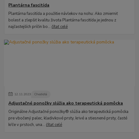
Plantárna fascitída
Plantárna fascitída a použitie návlekov na nohu: Ako zmierniť
bolesť a zlepšiť kvalitu života Plantárna fascitída je jednou z
najčastejších príčin bo...
čítať celé
12
.
11
.
2023
Chodidlá
Adjustačné ponožky slúžia ako terapeutická pomôcka
Originálne Adjustačné ponožky® slúžia ako terapeutická pomôcka
pre vbočený palec, kladivkové prsty, krivé a stiesnené prsty, časté
kŕče v prstoch, una...
čítať celé