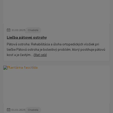
31
.
03
.
2025
Chodidlá
Liečba pätovej ostrohy
Pätová ostroha: Rehabilitácia a úloha ortopedických vložiek pri
liečbe Pätová ostroha je bolestivý problém, ktorý postihuje pätovú
kosť a je častým...
čítať celé
01
.
01
.
2025
Chodidlá