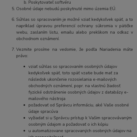
Poskytovateľ softvéru
Osobné údaje
nebudú poskytnuté mimo územia EÚ.
Súhlas so spracovaním je možné vziať kedykoľvek späť, a to
napríklad úpravou preferencií ochrany súkromia v pätičke
webu, zaslaním listu, emailu alebo preklikom na odkaz v
obchodnom oznámení
.
Vezmite prosíme na vedomie, že podľa Nariadenia máte
právo:
vziať súhlas so spracovaním osobných údajov
kedykoľvek späť, toto späť vzatie bude mať za
následok
ukončenie rozosielania e-mailových
obchodných oznámení, popr. na vlastnú žiadosť
fyzické odstránenie osobných údajov z databázy e-
mailového nástroja
požadovať od Správcu informáciu, aké Vaše osobné
údaje spracúva
vyžiadať si u Správcu prístup k Vašim spracovávaným
osobným údajom a požadovať o ich kópiu
u automatizovane spracovaných osobných údajov na