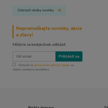
Zobraziť všetky novinky
Nepremeškajte novinky, akcie
a zľavy!
Môžete sa kedykoľvek odhlásiť.
Prihlásiť sa
Súhlasím so
spracovaním osobných údajov
za
účelom zasielania newslettera.
Rýchla doprava
Zá