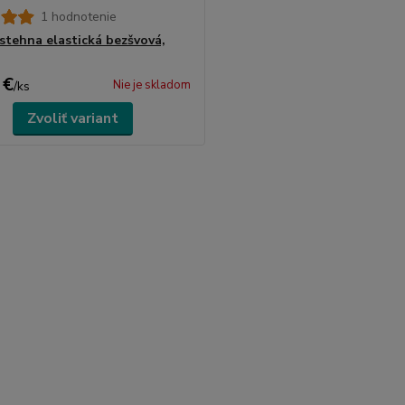
1 hodnotenie
stehna elastická bezšvová,
 €
Nie je skladom
/
ks
Zvoliť variant