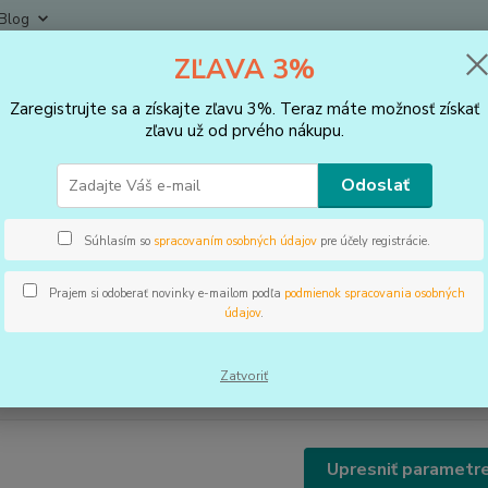
Blog
ZĽAVA 3%
Neviet
Hľadať
+421
Zaregistrujte sa a získajte zľavu 3%. Teraz máte možnosť získať
(Po-Pi
zľavu už od prvého nákupu.
BANDÁŽE
Stehno
Odoslať
hno
Súhlasím so
spracovaním osobných údajov
pre účely registrácie.
Prajem si odoberať novinky e-mailom podľa
podmienok spracovania osobných
€
Od
údajov
.
Zatvoriť
adom
Novinka
Akcia
TOP produkt
Upresniť parametr