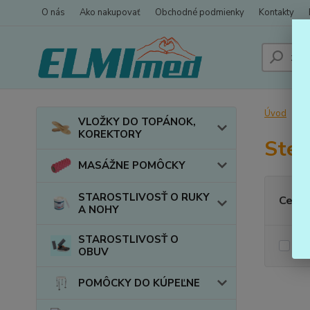
O nás
Ako nakupovať
Obchodné podmienky
Kontakty
Úvod
VLOŽKY DO TOPÁNOK,
KOREKTORY
Ste
MASÁŽNE POMÔCKY
STAROSTLIVOSŤ O RUKY
Cena:
A NOHY
STAROSTLIVOSŤ O
Skl
OBUV
POMÔCKY DO KÚPEĽNE