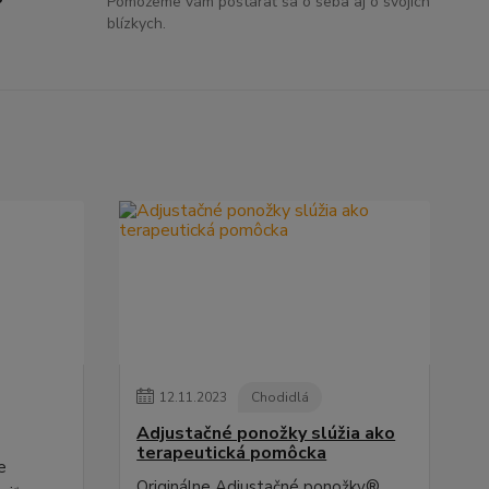
Pomôžeme vám postarať sa o seba aj o svojich
blízkych.
12
.
11
.
2023
Chodidlá
Adjustačné ponožky slúžia ako
terapeutická pomôcka
e
Originálne Adjustačné ponožky®