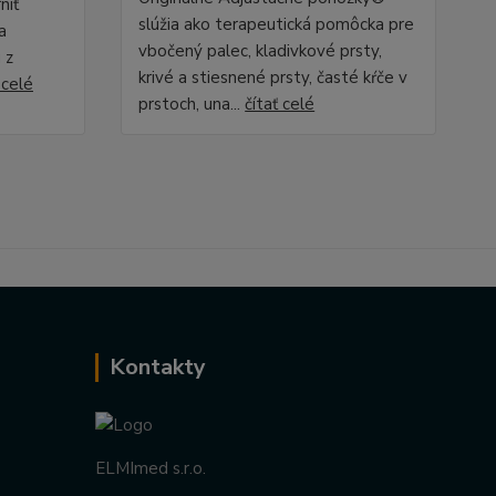
niť
slúžia ako terapeutická pomôcka pre
a
vbočený palec, kladivkové prsty,
 z
krivé a stiesnené prsty, časté kŕče v
 celé
prstoch, una...
čítať celé
Kontakty
ELMImed s.r.o.