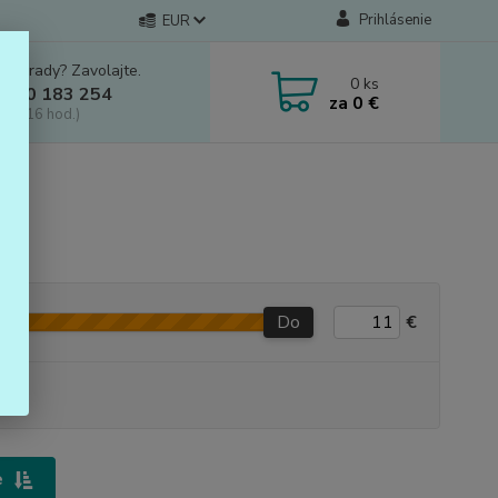
Prihlásenie
EUR
e si rady? Zavolajte.
0
ks
 910 183 254
za
0 €
a, 8-16 hod.)
Do
€
e