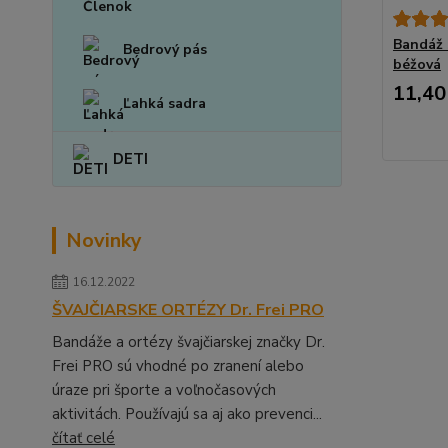
Bandáž 
Bedrový pás
béžová
11,40
Ľahká sadra
DETI
Novinky
16.12.2022
ŠVAJČIARSKE ORTÉZY Dr. Frei PRO
Bandáže a ortézy švajčiarskej značky Dr.
Frei PRO sú vhodné po zranení alebo
úraze pri športe a voľnočasových
aktivitách. Používajú sa aj ako prevenci...
čítať celé