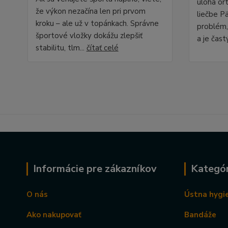
úloha ort
že výkon nezačína len pri prvom
liečbe P
kroku – ale už v topánkach. Správne
problém,
športové vložky dokážu zlepšiť
a je čast
stabilitu, tlm...
čítať celé
Informácie pre zákazníkov
Kategór
O nás
Ústna hygi
Ako nakupovať
Bandáže