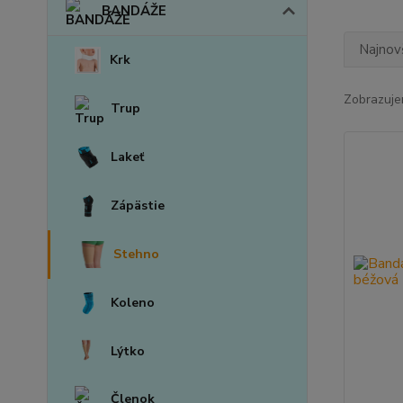
BANDÁŽE
Najnov
Krk
Zobrazuje
Trup
Lakeť
Zápästie
Stehno
Koleno
Lýtko
Členok