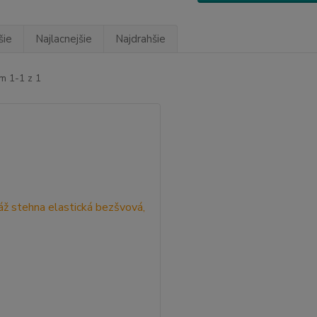
šie
Najlacnejšie
Najdrahšie
m 1-1 z 1