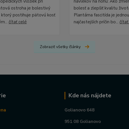
opedických vložiek pri
návlekov na nohu: Ako zmier
ätová ostroha je bolestivý
bolesť a zlepšiť kvalitu život
 ktorý postihuje pätovú kosť
Plantárna fascitída je jednou
ým...
čítať celé
najčastejších príčin bo...
čítať
Zobraziť všetky články
ie
Kde nás nájdete
ena
Golianovo 648
951 08 Golianovo