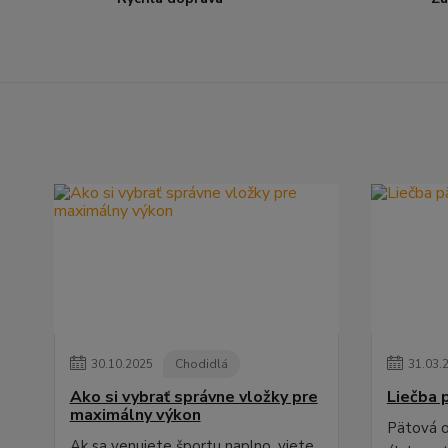
30
.
10
.
2025
Chodidlá
31
.
03
.
Ako si vybrať správne vložky pre
Liečba 
maximálny výkon
Pätová o
Ak sa venujete športu naplno, viete,