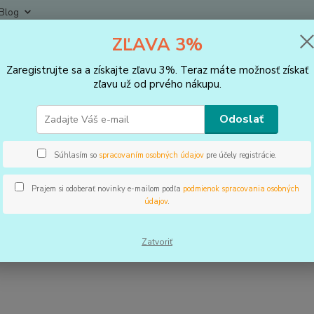
Blog
ZĽAVA 3%
Neviet
Hľadať
+421
Zaregistrujte sa a získajte zľavu 3%. Teraz máte možnosť získať
(Po-Pi
zľavu už od prvého nákupu.
O nás
Odoslať
s
Súhlasím so
spracovaním osobných údajov
pre účely registrácie.
 s.r.o.
je slovenská spoločnosť, prevádzkujeme internetový
Prajem si odoberať novinky e-mailom podľa
podmienok spracovania osobných
ch doplnkov a ďalších potrieb pre zdravý životný štýl. Posky
údajov
.
v českej a švajčiarskej kvality (švajčiarske značky Swiss Ener
 potrebám každého zákazníka. Môžete sa na nás obrátiť s 
Zatvoriť
ť našich klientov je pre nás prioritou.