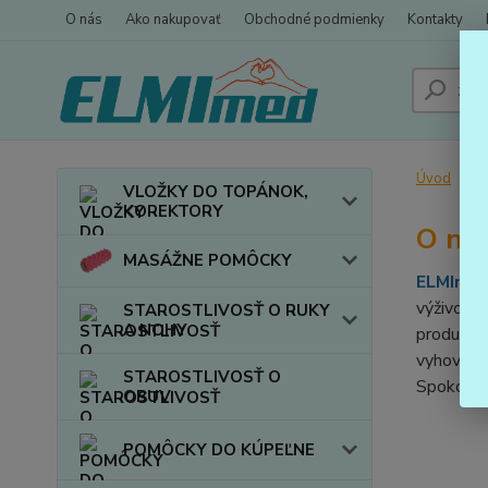
O nás
Ako nakupovať
Obchodné podmienky
Kontakty
Úvod
VLOŽKY DO TOPÁNOK,
KOREKTORY
O ná
MASÁŽNE POMÔCKY
ELMImed
výživový
STAROSTLIVOSŤ O RUKY
A NOHY
produkto
vyhovieť
STAROSTLIVOSŤ O
Spokojnos
OBUV
POMÔCKY DO KÚPEĽNE