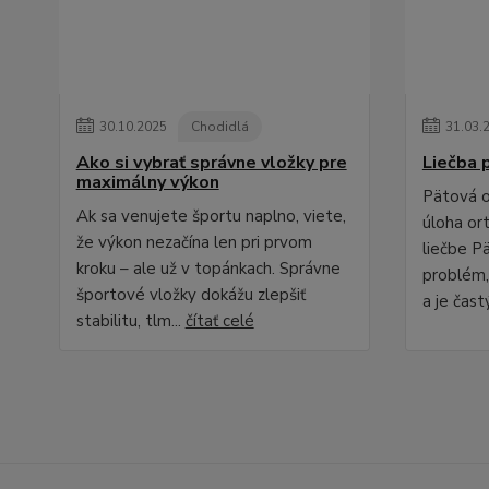
30
.
10
.
2025
Chodidlá
31
.
03
.
Ako si vybrať správne vložky pre
Liečba 
maximálny výkon
Pätová o
Ak sa venujete športu naplno, viete,
úloha ort
že výkon nezačína len pri prvom
liečbe P
kroku – ale už v topánkach. Správne
problém,
športové vložky dokážu zlepšiť
a je čast
stabilitu, tlm...
čítať celé