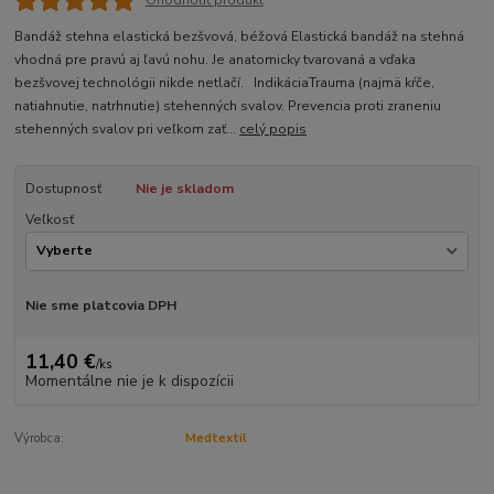
Bandáž stehna elastická bezšvová, béžová Elastická bandáž na stehná
vhodná pre pravú aj ľavú nohu. Je anatomicky tvarovaná a vďaka
bezšvovej technológii nikde netlačí. IndikáciaTrauma (najmä kŕče,
natiahnutie, natrhnutie) stehenných svalov. Prevencia proti zraneniu
stehenných svalov pri veľkom zať...
celý popis
Dostupnosť
Nie je skladom
Veľkosť
Nie sme platcovia DPH
11,40 €
/
ks
Momentálne nie je k dispozícii
Výrobca:
Medtextil