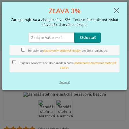
0
ks
+421 910 183 254
EUR
za
0 €
ZĽAVA 3%
(Po-Pia, 8-16 hod.)
Zaregistrujte sa a získajte zľavu 3%. Teraz máte možnosť získať
Menu
zľavu už od prvého nákupu.
Odoslať
Hľadať
Súhlasím so
spracovaním osobných údajov
pre účely registrácie.
Úvod
BANDÁŽE
Stehno
Bandáž stehna elastická bezšvová, béžová
Prajem si odoberať novinky e-mailom podľa
podmienok spracovania osobných
Bandáž stehna elastická
údajov
.
bezšvová, béžová
Zatvoriť
Ohodnotiť produkt