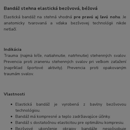
Bandáž stehna elastická bezšvová, béžová
Elastická bandáž na stehná vhodná
pre pravú aj ľavú nohu
. Je
anatomicky tvarovaná a vďaka bezšvovej technológii nikde
netlačí.
Indikácia
Trauma (najmä kŕče, natiahnutie, natrhnutie) stehenných svalov.
Prevencia proti zraneniu stehenných svalov pri veľkom zaťažení
(napríklad športové aktivity). Prevencia proti opakovaným
traumám svalov.
Vlastnosti
Elastická bandáž je vyrobená z bavlny bezšvovou
technológiou.
Bandáž má kompresné a teplo zadržiavajúce účinky.
Bandáž s dostatočnou elasticitou pre optimálnu kompresiu.
Bezšvové ukončenie okrajov bandáže nespôsobuje