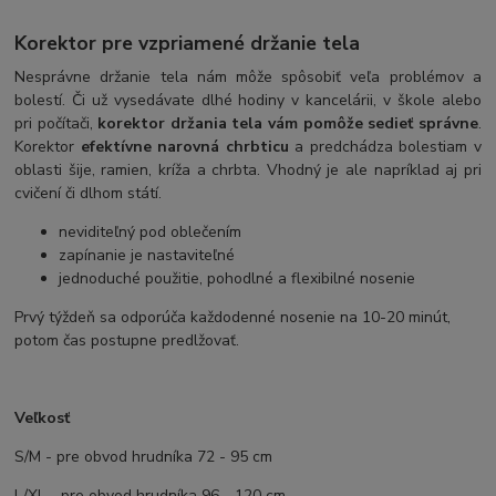
Korektor pre vzpriamené držanie tela
Nesprávne držanie tela nám môže spôsobiť veľa problémov a
bolestí. Či už vysedávate dlhé hodiny v kancelárii, v škole alebo
pri počítači,
korektor držania tela vám pomôže sedieť správne
.
Korektor
efektívne narovná chrbticu
a predchádza bolestiam v
oblasti šije, ramien, kríža a chrbta. Vhodný je ale napríklad aj pri
cvičení či dlhom státí.
neviditeľný pod oblečením
zapínanie je nastaviteľné
jednoduché použitie, pohodlné a flexibilné nosenie
Prvý týždeň sa odporúča každodenné nosenie na 10-20 minút,
potom čas postupne predlžovať.
Veľkosť
S/M - pre obvod hrudníka 72 - 95 cm
L/XL - pre obvod hrudníka 96 - 120 cm