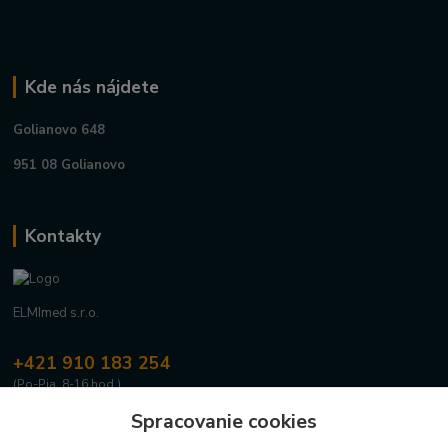
Kde nás nájdete
Golianovo 648
951 08 Golianovo
Kontakty
ELMImed s.r.o.
+421 910 183 254
(Po-Pia, 8-16 hod.)
Spracovanie cookies
info@elmimed.sk