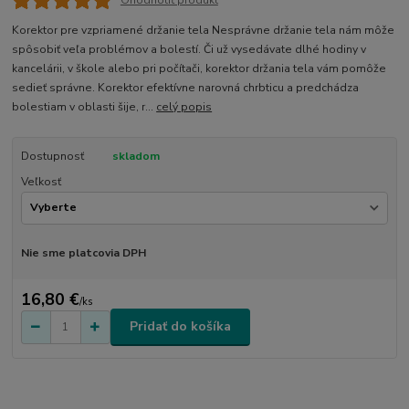
Korektor pre vzpriamené držanie tela Nesprávne držanie tela nám môže
spôsobiť veľa problémov a bolestí. Či už vysedávate dlhé hodiny v
kancelárii, v škole alebo pri počítači, korektor držania tela vám pomôže
sedieť správne. Korektor efektívne narovná chrbticu a predchádza
bolestiam v oblasti šije, r...
celý popis
Dostupnosť
skladom
Veľkosť
Nie sme platcovia DPH
16,80 €
/
ks
Pridať do košíka