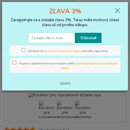
0
ks
+421 910 183 254
EUR
za
0 €
ZĽAVA 3%
(Po-Pia, 8-16 hod.)
Zaregistrujte sa a získajte zľavu 3%. Teraz máte možnosť získať
Menu
zľavu už od prvého nákupu.
Odoslať
Hľadať
Súhlasím so
spracovaním osobných údajov
pre účely registrácie.
Úvod
BANDÁŽE
Trup
Korektor pre vzpriamené držanie tela
Prajem si odoberať novinky e-mailom podľa
podmienok spracovania osobných
Korektor pre vzpriamené držanie
údajov
.
tela
Zatvoriť
Ohodnotiť produkt