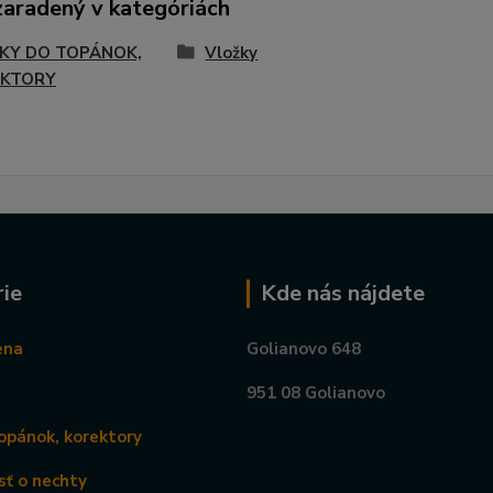
zaradený v kategóriách
KY DO TOPÁNOK,
Vložky
KTORY
ie
Kde nás nájdete
ena
Golianovo 648
951 08 Golianovo
opánok, korektory
sť o nechty