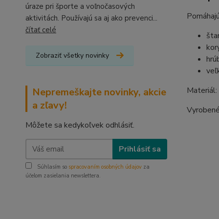
úraze pri športe a voľnočasových
Pomáhajú 
aktivitách. Používajú sa aj ako prevenci...
čítať celé
šta
kor
Zobraziť všetky novinky
hrú
veľ
Materiál:
Nepremeškajte novinky, akcie
a zľavy!
Vyrobené
Môžete sa kedykoľvek odhlásiť.
Prihlásiť sa
Súhlasím so
spracovaním osobných údajov
za
účelom zasielania newslettera.