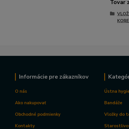
Tovar 
VLOŽ
KORE
Informácie pre zákazníkov
Kategór
O nás
Ústna hygi
Ako nakupovať
Bandáže
Obchodné podmienky
Vložky do t
Kontakty
Starostlivo