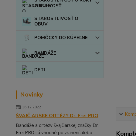
A NOHY
STAROSTLIVOSŤ O
OBUV
POMÔCKY DO KÚPEĽNE
BANDÁŽE
DETI
Novinky
16.12.2022
Kompl
ŠVAJČIARSKE ORTÉZY Dr. Frei PRO
Bandáže a ortézy švajčiarskej značky Dr.
Frei PRO sú vhodné po zranení alebo
Komple