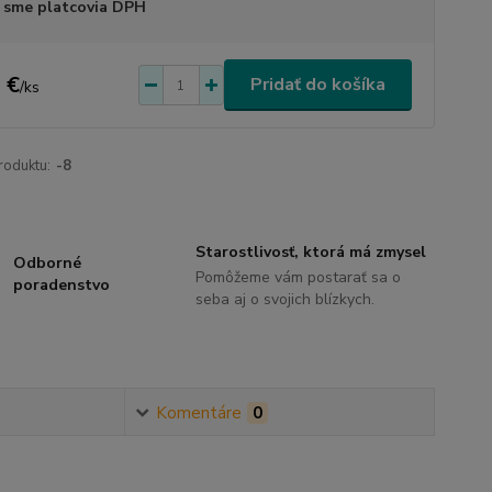
 sme platcovia DPH
 €
Pridať do košíka
/
ks
roduktu:
-8
Starostlivosť, ktorá má zmysel
Odborné
Pomôžeme vám postarať sa o
poradenstvo
seba aj o svojich blízkych.
Komentáre
0