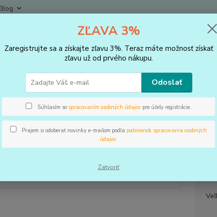
Blog
ZĽAVA 3%
Neviet
Hľadať
+421
Zaregistrujte sa a získajte zľavu 3%. Teraz máte možnosť získať
(Po-Pi
zľavu už od prvého nákupu.
VLOŽKY DO TOPÁNOK, KOREKTORY
Vložky
3D vložky anatomicky t
Odoslať
ložky anatomicky tvarované Kor
Súhlasím so
spracovaním osobných údajov
pre účely registrácie.
Prajem si odoberať novinky e-mailom podľa
podmienok spracovania osobných
údajov
.
Korýtk
Zatvoriť
Dos
Veľ