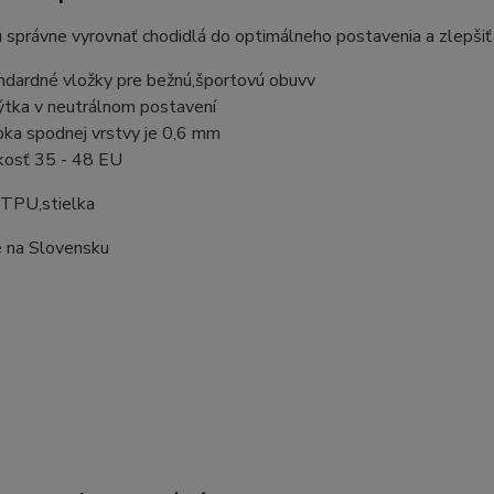
správne vyrovnať chodidlá do optimálneho postavenia a zlepšiť ce
ndardné vložky pre bežnú,športovú obuvv
ýtka v neutrálnom postavení
bka spodnej vrstvy je 0,6 mm
kosť 35 - 48 EU
 TPU,stielka
 na Slovensku