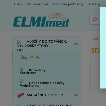
O nás
Ako nakupovať
Obchodné podmienky
Kontakty
Úvod
VLOŽKY DO TOPÁNOK,
KOREKTORY
3D v
Vložky
Korektory
Podpätenky a pätičky
MASÁŽNE POMÔCKY
STAROSTLIVOSŤ O RUKY