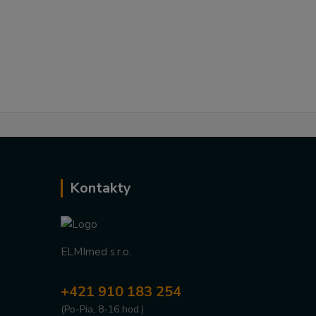
Kontakty
ELMImed s.r.o.
+421 910 183 254
(Po-Pia, 8-16 hod.)