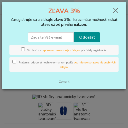
0
ks
+421 910 183 254
EUR
za
0 €
ZĽAVA 3%
(Po-Pia, 8-16 hod.)
Zaregistrujte sa a získajte zľavu 3%. Teraz máte možnosť získať
Menu
zľavu už od prvého nákupu.
Odoslať
Hľadať
Súhlasím so
spracovaním osobných údajov
pre účely registrácie.
Úvod
VLOŽKY DO TOPÁNOK, KOREKTORY
3D vložky anatomicky
tvarované
Prajem si odoberať novinky e-mailom podľa
podmienok spracovania osobných
údajov
.
3D vložky anatomicky tvarované
Zatvoriť
Novinka