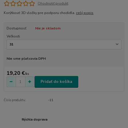
Ohodnotiť produkt
Korýtkové 3D vložky pre podporu chodidla.
celý popis
Dostupnosť
Nie je skladom
Veľkosti
Nie sme platcovia DPH
19,20 €
/
ks
Pridať do košíka
Číslo produktu:
-11
Rýchla doprava