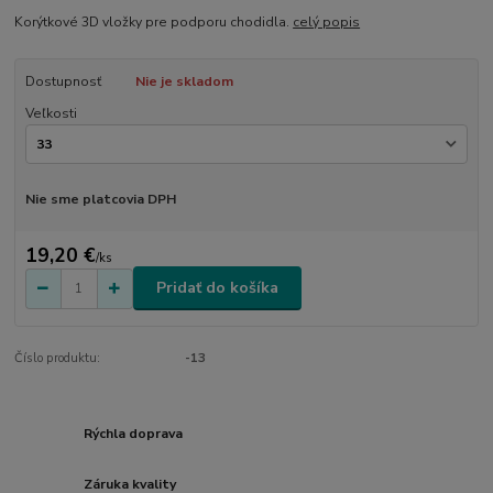
Korýtkové 3D vložky pre podporu chodidla.
celý popis
Dostupnosť
Nie je skladom
Veľkosti
Nie sme platcovia DPH
19,20 €
/
ks
Pridať do košíka
Číslo produktu:
-13
Rýchla doprava
Záruka kvality