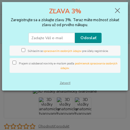
0
ks
+421 910 183 254
EUR
za
0 €
ZĽAVA 3%
(Po-Pia, 8-16 hod.)
Zaregistrujte sa a získajte zľavu 3%. Teraz máte možnosť získať
Menu
zľavu už od prvého nákupu.
Hľadať
Odoslať
Úvod
VLOŽKY DO TOPÁNOK, KOREKTORY
3D vložky anatomicky
Súhlasím so
spracovaním osobných údajov
pre účely registrácie.
tvarované
Prajem si odoberať novinky e-mailom podľa
podmienok spracovania osobných
3D vložky anatomicky tvarované
údajov
.
Novinka
Zatvoriť
Ohodnotiť produkt