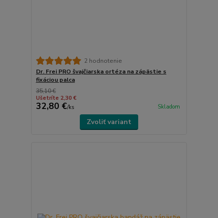
2 hodnotenie
Dr. Frei PRO švajčiarska ortéza na zápästie s
fixáciou palca
35,10 €
Ušetríte 2,30 €
32,80 €
Skladom
/
ks
Zvoliť variant