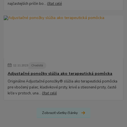
najčastejších príčin bo...
čítať celé
12
.
11
.
2023
Chodidlá
Adjustačné ponožky slúžia ako terapeutická pomôcka
Originálne Adjustačné ponožky® slúžia ako terapeutická pomôcka
pre vbočený palec, kladivkové prsty, krivé a stiesnené prsty, časté
kŕče v prstoch, una...
čítať celé
Zobraziť všetky články