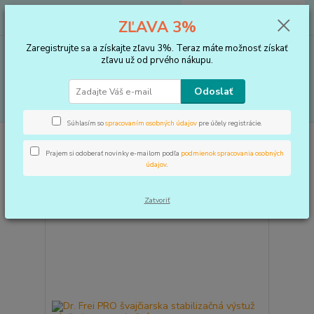
0
ks
+421 910 183 254
EUR
za
0 €
ZĽAVA 3%
(Po-Pia, 8-16 hod.)
Zaregistrujte sa a získajte zľavu 3%. Teraz máte možnosť získať
Menu
zľavu už od prvého nákupu.
Odoslať
Hľadať
Súhlasím so
spracovaním osobných údajov
pre účely registrácie.
Výrobca: Dr. Frei PRO
Prajem si odoberať novinky e-mailom podľa
podmienok spracovania osobných
údajov
.
strana
z 1
Zatvoriť