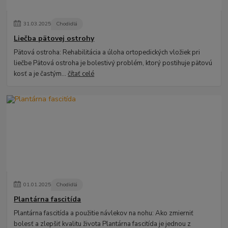
31
.
03
.
2025
Chodidlá
Liečba pätovej ostrohy
Pätová ostroha: Rehabilitácia a úloha ortopedických vložiek pri
liečbe Pätová ostroha je bolestivý problém, ktorý postihuje pätovú
kosť a je častým...
čítať celé
01
.
01
.
2025
Chodidlá
Plantárna fascitída
Plantárna fascitída a použitie návlekov na nohu: Ako zmierniť
bolesť a zlepšiť kvalitu života Plantárna fascitída je jednou z