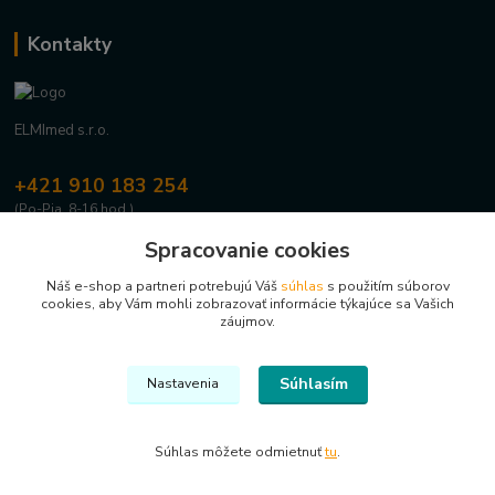
Kontakty
ELMImed s.r.o.
+421 910 183 254
(Po-Pia, 8-16 hod.)
Spracovanie cookies
info@elmimed.sk
Náš e-shop a partneri potrebujú Váš
súhlas
s použitím súborov
cookies, aby Vám mohli zobrazovať informácie týkajúce sa Vašich
záujmov.
Súhlasím
Nastavenia
Upravit sběr cookies.
Súhlas môžete odmietnuť
tu
.
Vytvorené na
Eshop-rychlo.sk