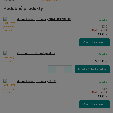
Výrobca:
HEPPY FEET
Podobné produkty
Adjustačné ponožky ORANGE/BLUE
skladom
23 €
Ušetríte 1 €
22 €
/
ks
Zvoliť variant
Gélový oddeľovač prstov
Skladom
5,50 €
/
ks
Pridať do košíka
Adjustačné ponožky BLUE
skladom
23 €
Ušetríte 1 €
22 €
/
ks
Zvoliť variant