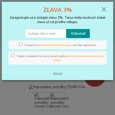
0
ks
+421 910 183 254
EUR
za
0 €
ZĽAVA 3%
(Po-Pia, 8-16 hod.)
Zaregistrujte sa a získajte zľavu 3%. Teraz máte možnosť získať
Menu
zľavu už od prvého nákupu.
Odoslať
Hľadať
Súhlasím so
spracovaním osobných údajov
pre účely registrácie.
Úvod
STAROSTLIVOSŤ O RUKY A NOHY
Zdravotné ponožky
Adjustačné ponožky CHARCOAL
Prajem si odoberať novinky e-mailom podľa
podmienok spracovania osobných
údajov
.
Adjustačné ponožky CHARCOAL
Zatvoriť
23 €
Akcia
- 4 %