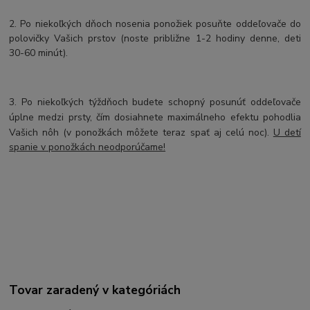
2.
Po niekoľkých dňoch nosenia ponožiek posuňte oddeľovače do
polovičky Vašich prstov (noste približne 1-2 hodiny denne, deti
30-60 minút).
3.
Po niekoľkých týždňoch budete schopný posunúť oddeľovače
úplne medzi prsty, čím dosiahnete maximálneho efektu pohodlia
Vašich
nôh (v ponožkách môžete teraz spať aj celú noc).
U detí
spanie v ponožkách neodporúčame!
Tovar zaradený v kategóriách