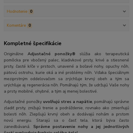
Hodnotenie
0
Komentáre
0
Kompletné špecifikácie
Originálne
Adjustačné ponožky®
slúžia ako terapeutická
pomôcka pre vbočený palec, kladivkové prsty, krivé a stiesnené
prsty, časté kŕče v prstoch, unavené a boľavé nohy, opuchy nôh,
pätovú ostrohu, kurie oká a iné problémy nôh. Vďaka špeciálnym
meziprstným oddelovačom sa zrýchľuje krvný obeh a tým sa
urýchľuje aj regenerácia nôh. Pomáhajú tým, že udržujú Vaše nohy
a prsty mobilné, ohybné, a tým aj menej bolestivé.
Adjustačné ponožky
uvoľňujú stres a napätie
, pomáhajú správne
zladiť prsty, znižujú trenie a podráždenie, rovnako ako zmierňujú
bolesti nôh. Zlepšujú krvný obeh a dodávajú nohám a prstom
novú energiu. Starajú sa o časť tela, ktorá býva často
zanedbávaná.
Správne postavenie nohy a jej jednotlivých
častí ovplyvňuje funkciu celého tela!