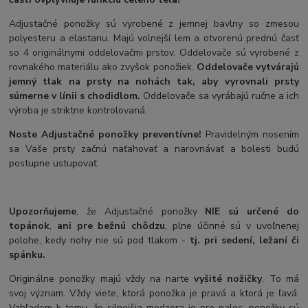
Adjustačné ponožky sú vyrobené z jemnej bavlny so zmesou
polyesteru a elastanu. Majú volnejší lem a otvorenú prednú časť
so 4 originálnymi oddelovačmi prstov. Oddelovače sú vyrobené z
rovnakého materiálu ako zvyšok ponožiek.
Oddelovače vytvárajú
jemný tlak na prsty na nohách tak, aby vyrovnali prsty
súmerne v línii s chodidlom.
Oddelovače sa vyrábajú ručne a ich
výroba je striktne kontrolovaná.
Noste Adjustačné ponožky preventívne!
Pravidelným nosením
sa Vaše prsty začnú naťahovať a narovnávať a bolesti budú
postupne ustupovať.
Upozorňujeme
, že Adjustačné ponožky
NIE sú určené do
topánok
,
ani pre bežnú chôdzu
, plne účinné sú v uvoľnenej
polohe, kedy nohy nie sú pod tlakom -
tj. pri sedení, ležaní či
spánku.
Originálne ponožky majú vždy na narte
vyšité nožičky
. To má
svoj význam. Vždy viete, ktorá ponožka je pravá a ktorá je ľavá.
Vzhľadom k tomu, že silnejšia medzera je pre palec, ponožky sú