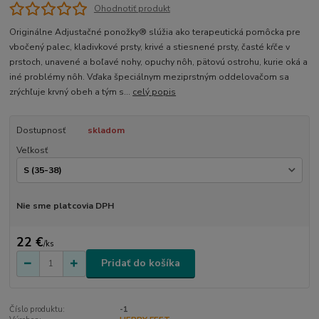
Ohodnotiť produkt
Originálne Adjustačné ponožky® slúžia ako terapeutická pomôcka pre
vbočený palec, kladivkové prsty, krivé a stiesnené prsty, časté kŕče v
prstoch, unavené a boľavé nohy, opuchy nôh, pätovú ostrohu, kurie oká a
iné problémy nôh. Vďaka špeciálnym meziprstným oddelovačom sa
zrýchľuje krvný obeh a tým s...
celý popis
Dostupnosť
skladom
Veľkosť
Nie sme platcovia DPH
22 €
/
ks
Pridať do košíka
Číslo produktu:
-1