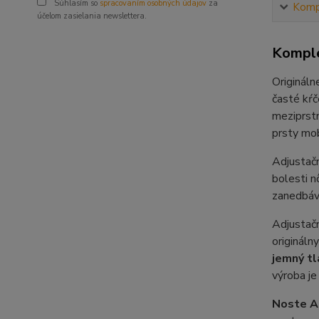
Súhlasím so
spracovaním osobných údajov
za
Kompl
účelom zasielania newslettera.
Komple
Originál
časté kŕč
meziprstn
prsty mob
Adjustač
bolesti n
zanedbáv
Adjustačn
origináln
jemný tl
výroba je
Noste A