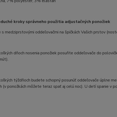
na, 7% polyester, 3% elastan
oduché kroky správneho použitia adjustačných ponožiek
e s medziprstovými oddeľovačmi na špičkách Vašich prstov (noste
koľkých dňoch nosenia ponožiek posuňte oddeľovače do polovičky
nút).
ekoľkých týždňoch budete schopný posunúť oddeľovače úplne med
h (v ponožkách môžete teraz spať aj celú noc). U detí spanie v