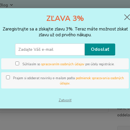
Blog
ZĽAVA 3%
Neviet
Hľadať
+421
Zaregistrujte sa a získajte zľavu 3%. Teraz máte možnosť získať
(Po-Pi
zľavu už od prvého nákupu.
STAROSTLIVOSŤ O RUKY A NOHY
Zdravotné ponožky
Adjustačné 
Odoslať
stačné ponožky OFF WHITE
Súhlasím so
spracovaním osobných údajov
pre účely registrácie.
Prajem si odoberať novinky e-mailom podľa
podmienok spracovania osobných
údajov
.
Origin
pre vbo
Zatvoriť
kŕče v
kurie 
oddelo