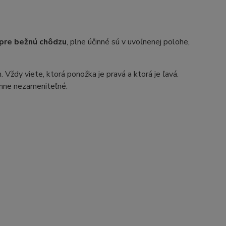
 pre bežnú chôdzu
, plne účinné sú v uvoľnenej polohe,
 Vždy viete, ktorá ponožka je pravá a ktorá je ľavá.
omne nezameniteľné.