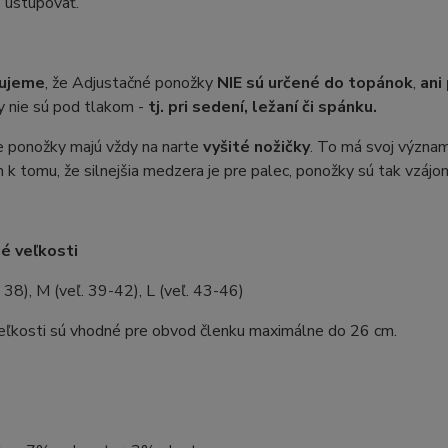
 ustupovať.
ujeme
, že Adjustačné ponožky
NIE sú určené do topánok
,
ani
y nie sú pod tlakom -
tj. pri sedení, ležaní či spánku.
e ponožky majú vždy na narte
vyšité nožičky
. To má svoj význam.
k tomu, že silnejšia medzera je pre palec, ponožky sú tak vzáj
é veľkosti
. 38), M (veľ. 39-42), L (veľ. 43-46)
eľkosti sú vhodné pre obvod členku maximálne do 26 cm.