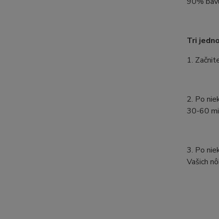
90% bavl
Tri jedn
1. Začnit
2. Po nie
30-60 mi
3. Po ni
Vašich nô