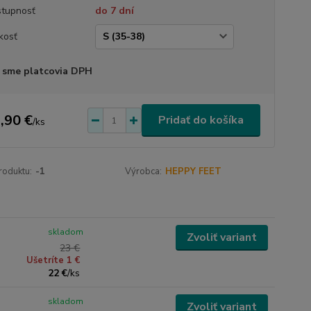
tupnosť
do 7 dní
kosť
 sme platcovia DPH
,90 €
Pridať do košíka
/
ks
roduktu:
-1
Výrobca:
HEPPY FEET
skladom
Zvoliť variant
23 €
Ušetríte 1 €
22 €
/
ks
skladom
Zvoliť variant