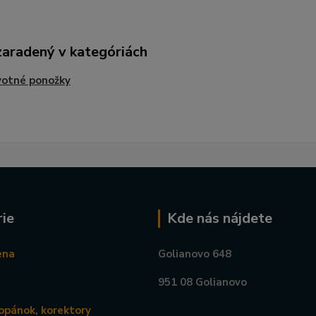
zaradený v kategóriách
votné ponožky
ie
Kde nás nájdete
ena
Golianovo 648
951 08 Golianovo
opánok, korektory