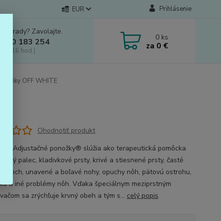
Prihlásenie
EUR
e si rady? Zavolajte.
0
ks
 910 183 254
za
0 €
a, 8-16 hod.)
ponožky OFF WHITE
Ohodnotiť produkt
álne Adjustačné ponožky® slúžia ako terapeutická pomôcka
čený palec, kladivkové prsty, krivé a stiesnené prsty, časté
 prstoch, unavené a boľavé nohy, opuchy nôh, pätovú ostrohu,
oká a iné problémy nôh. Vďaka špeciálnym meziprstným
vačom sa zrýchľuje krvný obeh a tým s...
celý popis