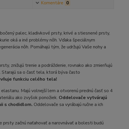
Komentáre
0
očený palec, kladivkové prsty, krivé a stiesnené prsty,
 kurie oká a iné problémy nôh. Vďaka špeciálnym
egenerácia nôh. Pomáhajú tým, že udržujú Vaše nohy a
prsty, znižujú trenie a podráždenie, rovnako ako zmierňujú
Starajú sa o časť tela, ktorá býva často
yvňuje funkciu celého tela!
elastanu. Majú volnejší lem a otvorenú prednú časť so 4
teriálu ako zvyšok ponožiek.
Oddelovače vytvárajú
ii s chodidlom.
Oddelovače sa vyrábajú ručne a ich
 prsty začnú naťahovať a narovnávať a bolesti budú