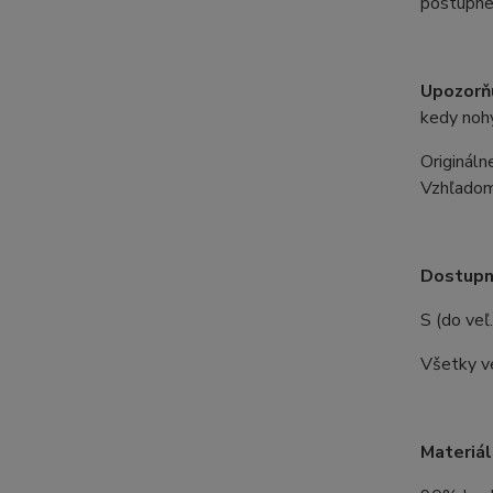
postupne
Upozorň
kedy noh
Origináln
Vzhľadom 
Dostupn
S (do veľ
Všetky v
Materiál