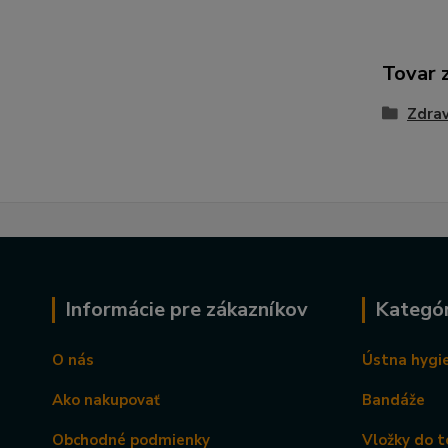
Tovar 
Zdra
Informácie pre zákazníkov
Kategór
O nás
Ústna hygi
Ako nakupovať
Bandáže
Obchodné podmienky
Vložky do t