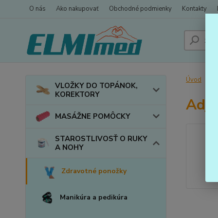
O nás
Ako nakupovať
Obchodné podmienky
Kontakty
Úvod
VLOŽKY DO TOPÁNOK,
KOREKTORY
Adju
MASÁŽNE POMÔCKY
STAROSTLIVOSŤ O RUKY
A NOHY
Zdravotné ponožky
Manikúra a pedikúra