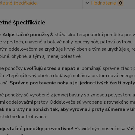
etné špecifikácie
Hodnotenie
0
tné špecifikácie
ne
Adjustačné ponožky®
slúžia ako terapeutická pomôcka pre vb
e v prstoch, unavené a boľavé nohy, opuchy nôh, pätovú ostrohu,
ým oddelovačom sa zrýchľuje krvný obeh a tým sa urýchľuje aj r
ilné, ohybné, a tým aj menej bolestivé.
né ponožky
uvoľňujú stres a napätie
, pomáhajú správne zladiť 
ôh. Zlepšujú krvný obeh a dodávajú nohám a prstom novú energiu. 
aná.
Správne postavenie nohy a jej jednotlivých častí ovpl
é ponožky sú vyrobené z jemnej bavlny so zmesou polyesteru a 
ymi oddelovačmi prstov. Oddelovače sú vyrobené z rovnakého ma
ak na prsty na nohách tak, aby vyrovnali prsty súmerne v lín
 striktne kontrolovaná.
djustačné ponožky preventívne!
Pravidelným nosením sa Vaše