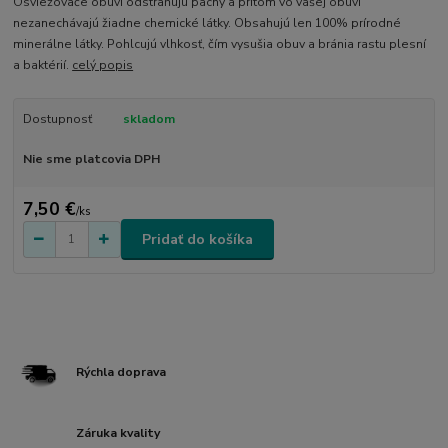
Osviežovače obuvi odstraňujú pachy a pritom vo vašej obuvi
nezanechávajú žiadne chemické látky. Obsahujú len 100% prírodné
minerálne látky. Pohlcujú vlhkosť, čím vysušia obuv a bránia rastu plesní
a baktérií.
celý popis
Dostupnosť
skladom
Nie sme platcovia DPH
7,50 €
/
ks
Pridať do košíka
Rýchla doprava
Záruka kvality