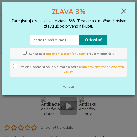
0
ks
+421 910 183 254
EUR
za
0 €
ZĽAVA 3%
(Po-Pia, 8-16 hod.)
Zaregistrujte sa a získajte zľavu 3%. Teraz máte možnosť získať
Menu
zľavu už od prvého nákupu.
Odoslať
Hľadať
Súhlasím so
spracovaním osobných údajov
pre účely registrácie.
Úvod
STAROSTLIVOSŤ O OBUV
Antibakteriálne osviežovače obuvi
Prajem si odoberať novinky e-mailom podľa
podmienok spracovania osobných
Antibakteriálne osviežovače obuvi
údajov
.
Zatvoriť
Ohodnotiť produkt