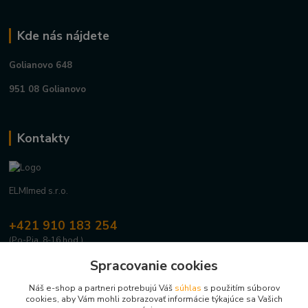
Kde nás nájdete
Golianovo 648
951 08 Golianovo
Kontakty
ELMImed s.r.o.
+421 910 183 254
(Po-Pia, 8-16 hod.)
Spracovanie cookies
info@elmimed.sk
Náš e-shop a partneri potrebujú Váš
súhlas
s použitím súborov
cookies, aby Vám mohli zobrazovať informácie týkajúce sa Vašich