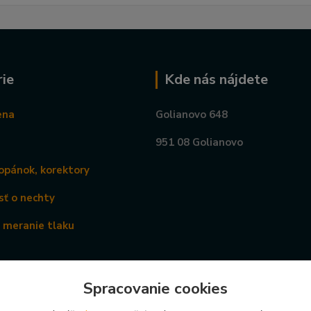
ie
Kde nás nájdete
ena
Golianovo 648
951 08 Golianovo
opánok, korektory
sť o nechty
a meranie tlaku
Spracovanie cookies