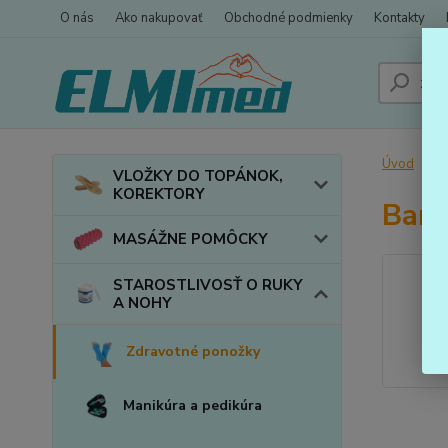
O nás
Ako nakupovať
Obchodné podmienky
Kontakty
Úvod
VLOŽKY DO TOPÁNOK,
KOREKTORY
Bam
MASÁŽNE POMÔCKY
STAROSTLIVOSŤ O RUKY
A NOHY
Zdravotné ponožky
Manikúra a pedikúra