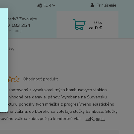
Prihlásenie
EUR
e si rady? Zavolajte.
0
ks
 910 183 254
za
0 €
a, 8-16 hod.)
ponožky
Ohodnotiť produkt
k je zhotovený z vysokokvalitných bambusových vlákien.
y sú vhodné pre dámy aj pánov. Vyrobené na Slovensku.
štruktúru ponožky tvorí mriežka z progresívneho elastického
tického vlákna, do ktorého sa vpletajú slučky bambusu. Slučky
ového vlákna zabezpečujú komfortné vlas...
celý popis