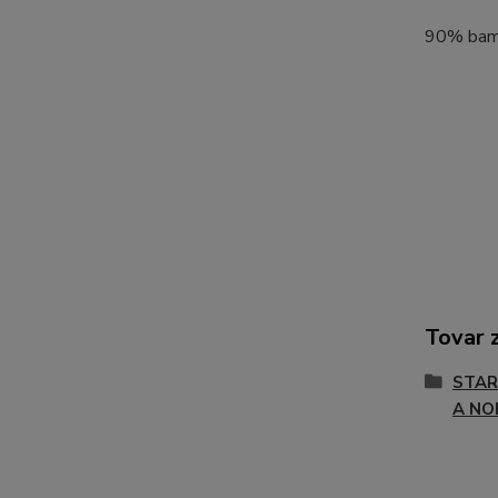
90% bamb
Tovar 
STAR
A NO