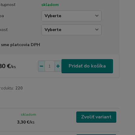
tupnosť
skladom
ba
kosť
 sme platcovia DPH
80 €
Pridať do košíka
/
ks
roduktu:
220
skladom
Zvoliť variant
3,30 €
/
ks