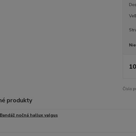
Dos
Veľ
Str
Nie
10
Číslo p
é produkty
Bandáž nočná hallux valgus