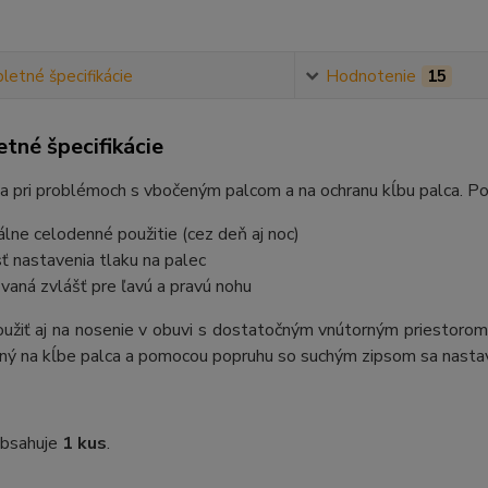
etné špecifikácie
Hodnotenie
15
tné špecifikácie
a pri problémoch s vbočeným palcom a na ochranu kĺbu palca. Po
álne celodenné použitie (cez deň aj noc)
 nastavenia tlaku na palec
ovaná zvlášť pre ľavú a pravú nohu
žiť aj na nosenie v obuvi s dostatočným vnútorným priestorom. 
ný na kĺbe palca a pomocou popruhu so suchým zipsom sa nastav
obsahuje
1 kus
.