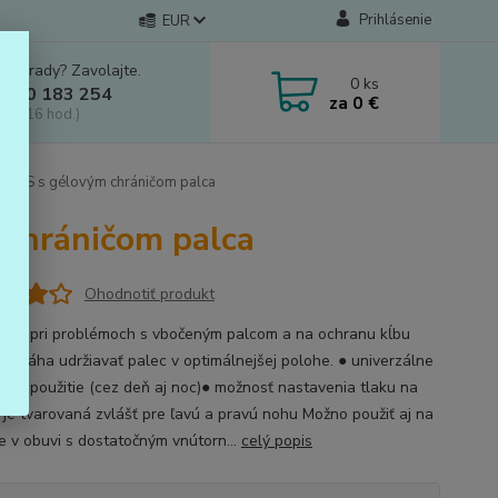
Prihlásenie
EUR
e si rady? Zavolajte.
0
ks
 910 183 254
za
0 €
a, 8-16 hod.)
GUS s gélovým chráničom palca
chráničom palca
Ohodnotiť produkt
a sa pri problémoch s vbočeným palcom a na ochranu kĺbu
 Pomáha udržiavať palec v optimálnejšej polohe. ● univerzálne
nné použitie (cez deň aj noc)● možnosť nastavenia tlaku na
 je tvarovaná zvlášť pre ľavú a pravú nohu Možno použiť aj na
e v obuvi s dostatočným vnútorn...
celý popis