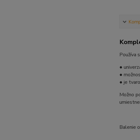
Kompl
Komple
Používa s
● univerz
● možnosť
● je tvar
Možno pou
umiestne
Balenie 