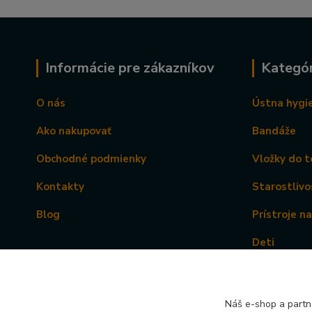
Informácie pre zákazníkov
Kategór
O nás
Ústna hygi
Ako nakupovať
Bandáže
Obchodné podmienky
Vložky do t
Kontakty
Starostlivo
Blog
Prístroje n
Deti
Náš e-shop a partn