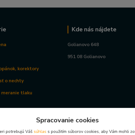
ie
Kde nás nájdete
ena
Golianovo 648
951 08 Golianovo
opánok, korektory
sť o nechty
a meranie tlaku
Spracovanie cookies
eri potrebujú Váš
súhlas
s použitím súborov cookies, aby Vám mohli zo