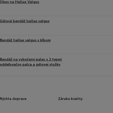
Obuv na Hallux Valgus
Gélová bandáž hallux valgus
Bandáž hallux valgus s kĺbom
Bandáž na vybočený palec s 2 typmi
oddeľovačov palca a gélovej vložky
Rýchla doprava
Záruka kvality