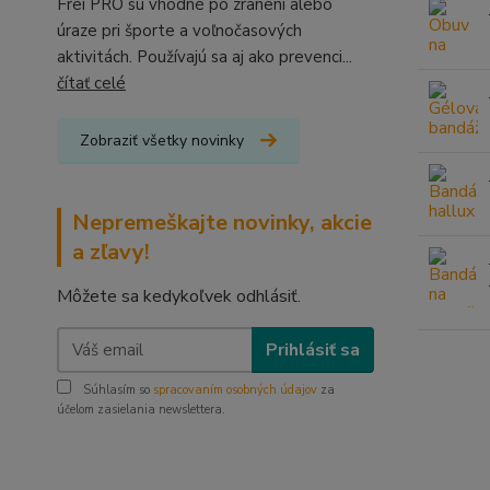
Frei PRO sú vhodné po zranení alebo
úraze pri športe a voľnočasových
aktivitách. Používajú sa aj ako prevenci...
čítať celé
Zobraziť všetky novinky
Nepremeškajte novinky, akcie
a zľavy!
Môžete sa kedykoľvek odhlásiť.
Prihlásiť sa
Súhlasím so
spracovaním osobných údajov
za
účelom zasielania newslettera.