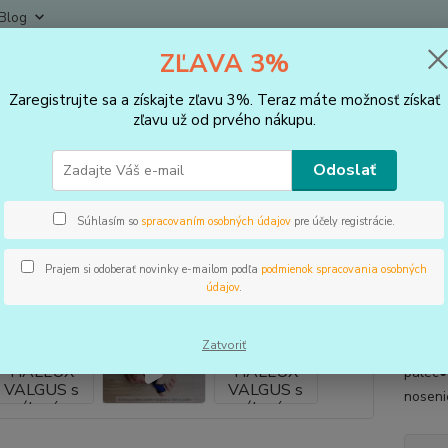
Blog
ZĽAVA 3%
Neviet
Hľadať
+421
Zaregistrujte sa a získajte zľavu 3%. Teraz máte možnosť získať
(Po-Pi
zľavu už od prvého nákupu.
VLOŽKY DO TOPÁNOK, KOREKTORY
Korektory
Bandáž HALLUX VAL
Odoslať
áž HALLUX VALGUS s gélovým 
Súhlasím so
spracovaním osobných údajov
pre účely registrácie.
Prajem si odoberať novinky e-mailom podľa
podmienok spracovania osobných
údajov
.
Použív
palca.
Zatvoriť
celode
palec●
noseni