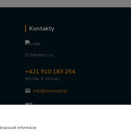
Kontakty
ELMImed s.r.o.
+421 910 183 254
(Po-Pia, 8-16 hod.)
info@elmimed.sk
brazovať informácie