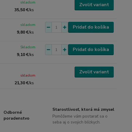
skladom
Zvoliť variant
35,50 €
/
ks
skladom
Pridať do košíka
9,80 €
/
ks
Skladom
Pridať do košíka
9,10 €
/
ks
Zvoliť variant
skladom
21,30 €
/
ks
Starostlivosť, ktorá má zmysel
Odborné
Pomôžeme vám postarať sa o
poradenstvo
seba aj o svojich blízkych.