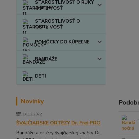
STAROSTLIVOSŤ O RUKY
A NOHY
STAROSTLIVOSŤ O
OBUV
POMÔCKY DO KÚPEĽNE
BANDÁŽE
DETI
Novinky
Podobn
16.12.2022
ŠVAJČIARSKE ORTÉZY Dr. Frei PRO
Bandáže a ortézy švajčiarskej značky Dr.