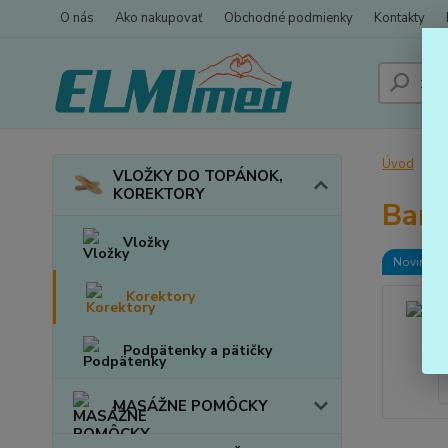
O nás
Ako nakupovať
Obchodné podmienky
Kontakty
Úvod
VLOŽKY DO TOPÁNOK,
KOREKTORY
Band
Vložky
Novinka
Korektory
Podpätenky a pätičky
MASÁŽNE POMÔCKY