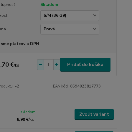
tupnosť
Skladom
kosť
ana
 sme platcovia DPH
,70 €
Pridať do košíka
/
ks
roduktu:
-2
EAN kód:
8594023817773
skladom
Zvoliť variant
8,90 €
/
ks