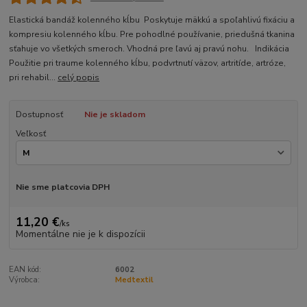
Elastická bandáž kolenného kĺbu Poskytuje mäkkú a spoľahlivú fixáciu a
kompresiu kolenného kĺbu. Pre pohodlné používanie, priedušná tkanina
sťahuje vo všetkých smeroch. Vhodná pre ľavú aj pravú nohu. Indikácia
Použitie pri traume kolenného kĺbu, podvrtnutí väzov, artritíde, artróze,
pri rehabil...
celý popis
Dostupnosť
Nie je skladom
Veľkosť
Nie sme platcovia DPH
11,20 €
/
ks
Momentálne nie je k dispozícii
EAN kód:
6002
Výrobca:
Medtextil