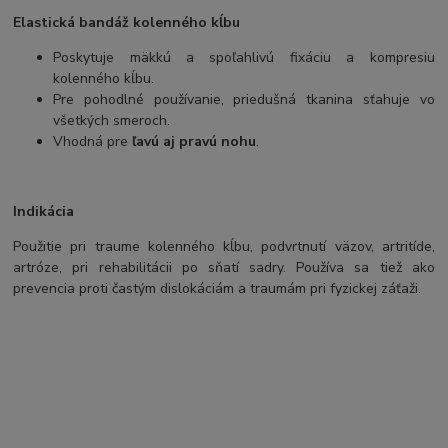
Elastická bandáž kolenného kĺbu
Poskytuje mäkkú a spoľahlivú fixáciu a kompresiu
kolenného kĺbu.
Pre pohodlné používanie, priedušná tkanina sťahuje vo
všetkých smeroch.
Vhodná pre
ľavú aj pravú nohu
.
Indikácia
Použitie pri traume kolenného kĺbu, podvrtnutí väzov, artritíde,
artróze, pri rehabilitácii po sňatí sadry. Používa sa tiež ako
prevencia proti častým dislokáciám a traumám pri fyzickej záťaži.