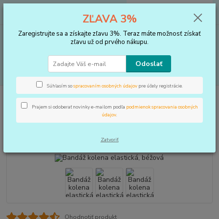
0
ks
+421 910 183 254
EUR
za
0 €
ZĽAVA 3%
(Po-Pia, 8-16 hod.)
Zaregistrujte sa a získajte zľavu 3%. Teraz máte možnosť získať
Menu
zľavu už od prvého nákupu.
Odoslať
Hľadať
Súhlasím so
spracovaním osobných údajov
pre účely registrácie.
Úvod
BANDÁŽE
Koleno
Bandáž kolena elastická, béžová
Prajem si odoberať novinky e-mailom podľa
podmienok spracovania osobných
Bandáž kolena elastická, béžová
údajov
.
TOP produkt
Zatvoriť
Ohodnotiť produkt