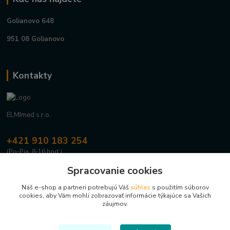
Golianovo 648
951 08 Golianovo
Kontakty
ELMImed s.r.o.
+421 910 183 254
(Po-Pia, 8-16 hod.)
Spracovanie cookies
info@elmimed.sk
Náš e-shop a partneri potrebujú Váš
súhlas
s použitím súborov
cookies, aby Vám mohli zobrazovať informácie týkajúce sa Vašich
záujmov.