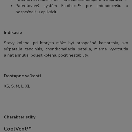
Patentovaný systém FoldLock™ pre jednoduchšiu a
bezpečnejšiu aplikáciu.
Indikácie
Stavy kolena, pri ktorých môže byť prospešná kompresia, ako
sú:
patella tendinitis, chondromalacia patella, mierne vyvrtnutia
a natiahnutia, bolesť kolena, pocit nestability.
Dostupné veľkosti
XS, S, M, L, XL
Charakteristiky
CoolVent™