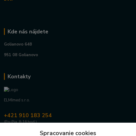
Kde nás nájdete
Golianovo 648
951 08 Golianovo
Kontakty
ELMImed s.r.o.
+421 910 183 254
(Po-Pia, 8-16 hod.)
Spracovanie cookies
info@elmimed.sk