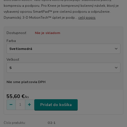
kompresiu a podporu. Pro Knee je kompresný kolenný návlek, ktorý je
vybavený oporou SmartPad™ pre cielenú podporu a odpruženie.
Dynamický, 3-D MotionTech™ úplet je podp...
celý popis
Dostupnosť
Nie je skladom
Farba
Veľkosť
Nie sme platcovia DPH
55,60 €
/
ks
Pridať do košíka
Číslo produktu:
O2-1