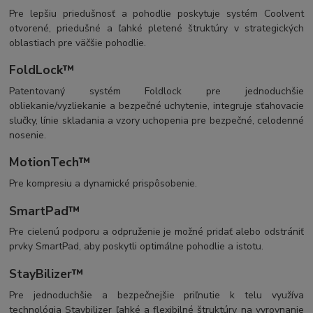
Pre lepšiu priedušnosť a pohodlie poskytuje systém Coolvent
otvorené, priedušné a ľahké pletené štruktúry v strategických
oblastiach pre väčšie pohodlie.
FoldLock™
Patentovaný systém Foldlock pre jednoduchšie
obliekanie/vyzliekanie a bezpečné uchytenie, integruje sťahovacie
slučky, línie skladania a vzory uchopenia pre bezpečné, celodenné
nosenie.
MotionTech™
Pre kompresiu a dynamické prispôsobenie.
SmartPad™
Pre cielenú podporu a odpruženie je možné pridať alebo odstrániť
prvky SmartPad, aby poskytli optimálne pohodlie a istotu.
StayBilizer™
Pre jednoduchšie a bezpečnejšie priľnutie k telu využíva
technológia Staybilizer ľahké a flexibilné štruktúry na vyrovnanie