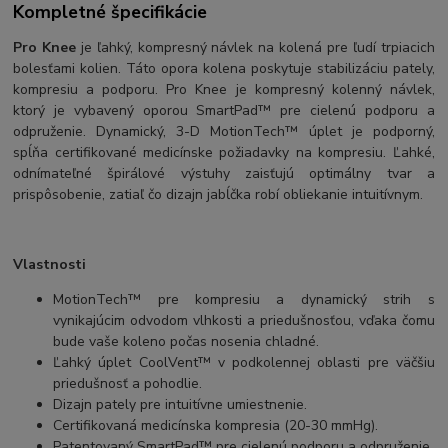
Kompletné špecifikácie
Pro Knee
je ľahký, kompresný návlek na kolená pre ľudí trpiacich
bolesťami kolien. Táto opora kolena poskytuje stabilizáciu pately,
kompresiu a podporu. Pro Knee je kompresný kolenný návlek,
ktorý je vybavený oporou SmartPad™ pre cielenú podporu a
odpruženie. Dynamický, 3-D MotionTech™ úplet je podporný,
spĺňa certifikované medicínske požiadavky na kompresiu. Ľahké,
odnímateľné špirálové výstuhy zaisťujú optimálny tvar a
prispôsobenie, zatiaľ čo dizajn jabĺčka robí obliekanie intuitívnym.
Vlastnosti
MotionTech™ pre kompresiu a dynamický strih s
vynikajúcim odvodom vlhkosti a priedušnosťou, vďaka čomu
bude vaše koleno počas nosenia chladné.
Ľahký úplet CoolVent™ v podkolennej oblasti pre väčšiu
priedušnosť a pohodlie.
Dizajn pately pre intuitívne umiestnenie.
Certifikovaná medicínska kompresia (20-30 mmHg).
Patentovaný SmartPad™ pre cielenú podporu a odpruženie.