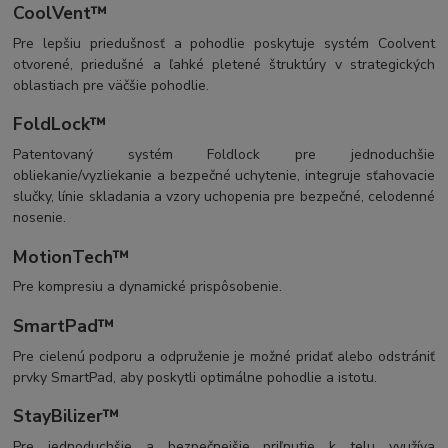
CoolVent™
Pre lepšiu priedušnosť a pohodlie poskytuje systém Coolvent
otvorené, priedušné a ľahké pletené štruktúry v strategických
oblastiach pre väčšie pohodlie.
FoldLock™
Patentovaný systém Foldlock pre jednoduchšie
obliekanie/vyzliekanie a bezpečné uchytenie, integruje sťahovacie
slučky, línie skladania a vzory uchopenia pre bezpečné, celodenné
nosenie.
MotionTech™
Pre kompresiu a dynamické prispôsobenie.
SmartPad™
Pre cielenú podporu a odpruženie je možné pridať alebo odstrániť
prvky SmartPad, aby poskytli optimálne pohodlie a istotu.
StayBilizer™
Pre jednoduchšie a bezpečnejšie priľnutie k telu využíva