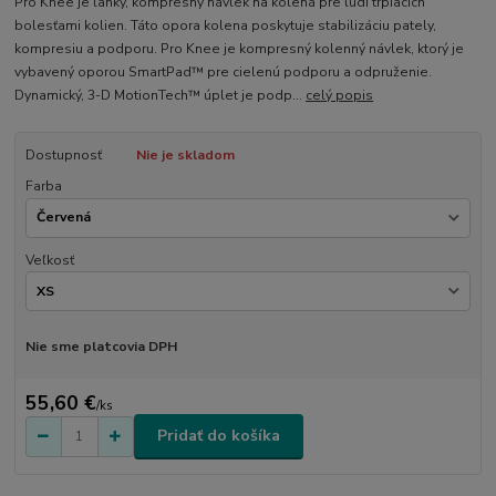
Pro Knee je ľahký, kompresný návlek na kolená pre ľudí trpiacich
bolesťami kolien. Táto opora kolena poskytuje stabilizáciu pately,
kompresiu a podporu. Pro Knee je kompresný kolenný návlek, ktorý je
vybavený oporou SmartPad™ pre cielenú podporu a odpruženie.
Dynamický, 3-D MotionTech™ úplet je podp...
celý popis
Dostupnosť
Nie je skladom
Farba
Veľkosť
Nie sme platcovia DPH
55,60 €
/
ks
Pridať do košíka