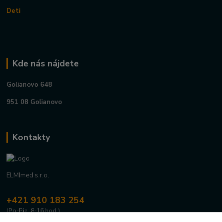
Deti
Kde nás nájdete
Golianovo 648
951 08 Golianovo
Kontakty
ELMImed s.r.o.
+421 910 183 254
(Po-Pia, 8-16 hod.)