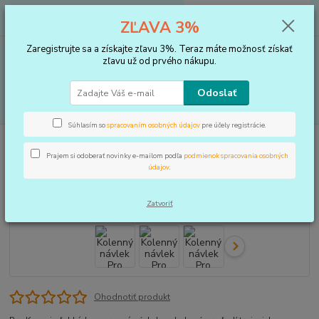
0
ks
+421 910 183 254
EUR
za
0 €
ZĽAVA 3%
(Po-Pia, 8-16 hod.)
Zaregistrujte sa a získajte zľavu 3%. Teraz máte možnosť získať
Menu
zľavu už od prvého nákupu.
Odoslať
Hľadať
Súhlasím so
spracovaním osobných údajov
pre účely registrácie.
Úvod
BANDÁŽE
Kolenný návlek Pro Knee
Prajem si odoberať novinky e-mailom podľa
podmienok spracovania osobných
Kolenný návlek Pro Knee
údajov
.
Zatvoriť
Ohodnotiť produkt