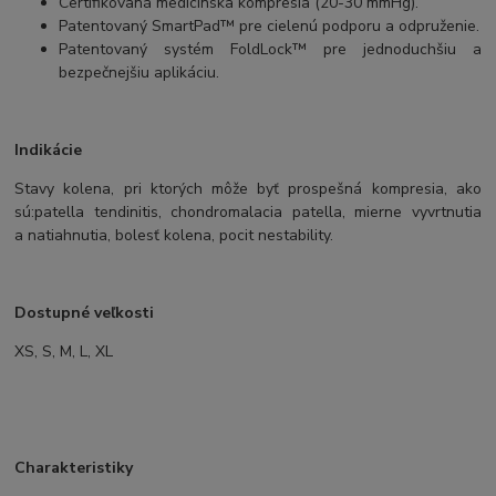
Certifikovaná medicínska kompresia (20-30 mmHg).
Patentovaný SmartPad™ pre cielenú podporu a odpruženie.
Patentovaný systém FoldLock™ pre jednoduchšiu a
bezpečnejšiu aplikáciu.
Indikácie
Stavy kolena, pri ktorých môže byť prospešná kompresia, ako
sú:
patella tendinitis, chondromalacia patella, mierne vyvrtnutia
a natiahnutia, bolesť kolena, pocit nestability.
Dostupné veľkosti
XS, S, M, L, XL
Charakteristiky