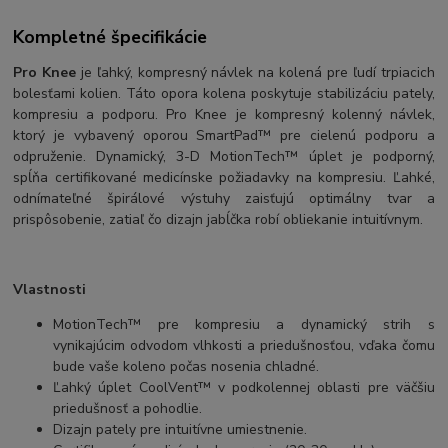
Kompletné špecifikácie
Pro Knee
je ľahký, kompresný návlek na kolená pre ľudí trpiacich
bolesťami kolien. Táto opora kolena poskytuje stabilizáciu pately,
kompresiu a podporu. Pro Knee je kompresný kolenný návlek,
ktorý je vybavený oporou SmartPad™ pre cielenú podporu a
odpruženie. Dynamický, 3-D MotionTech™ úplet je podporný,
spĺňa certifikované medicínske požiadavky na kompresiu. Ľahké,
odnímateľné špirálové výstuhy zaisťujú optimálny tvar a
prispôsobenie, zatiaľ čo dizajn jabĺčka robí obliekanie intuitívnym.
Vlastnosti
MotionTech™ pre kompresiu a dynamický strih s
vynikajúcim odvodom vlhkosti a priedušnosťou, vďaka čomu
bude vaše koleno počas nosenia chladné.
Ľahký úplet CoolVent™ v podkolennej oblasti pre väčšiu
priedušnosť a pohodlie.
Dizajn pately pre intuitívne umiestnenie.