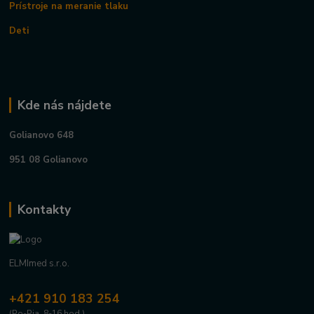
Prístroje na meranie tlaku
Deti
Kde nás nájdete
Golianovo 648
951 08 Golianovo
Kontakty
ELMImed s.r.o.
+421 910 183 254
(Po-Pia, 8-16 hod.)