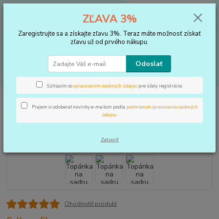
0
ks
+421 910 183 254
EUR
za
0 €
ZĽAVA 3%
(Po-Pia, 8-16 hod.)
Zaregistrujte sa a získajte zľavu 3%. Teraz máte možnosť získať
Menu
zľavu už od prvého nákupu.
Odoslať
Hľadať
Súhlasím so
spracovaním osobných údajov
pre účely registrácie.
Úvod
BANDÁŽE
Členok
Topánka na sadru
Prajem si odoberať novinky e-mailom podľa
podmienok spracovania osobných
Topánka na sadru
údajov
.
Zatvoriť
Ohodnotiť produkt