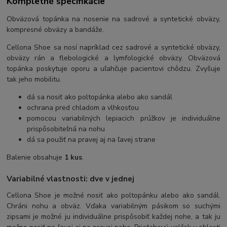
Kompletné špecifikácie
Obväzová topánka na nosenie na sadrové a syntetické obväzy,
kompresné obväzy a bandáže.
Cellona Shoe sa nosí napríklad cez sadrové a syntetické obväzy,
obväzy rán a flebologické a lymfologické obväzy. Obväzová
topánka poskytuje oporu a uľahčuje pacientovi chôdzu. Zvyšuje
tak jeho mobilitu.
dá sa nosiť ako poltopánka alebo ako sandál
ochrana pred chladom a vlhkosťou
pomocou variabilných lepiacich prúžkov je individuálne
prispôsobiteľná na nohu
dá sa použiť na pravej aj na ľavej strane
Balenie obsahuje
1 kus
.
Variabilné vlastnosti: dve v jednej
Cellona Shoe je možné nosiť ako poltopánku alebo ako sandál.
Chráni nohu a obväz. Vďaka variabilným pásikom so suchými
zipsami je možné ju individuálne prispôsobiť každej nohe, a tak ju