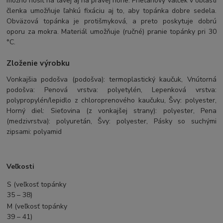
možno nosiť na ľavej aj na pravej nohe. Prieťahový valček v oblasti
členka umožňuje ľahkú fixáciu aj to, aby topánka dobre sedela.
Obväzová topánka je protišmyková, a preto poskytuje dobrú
oporu za mokra. Materiál umožňuje (ručné) pranie topánky pri 30
°C.
Zloženie výrobku
Vonkajšia podošva (podošva): termoplastický kaučuk, Vnútorná
podošva: Penová vrstva: polyetylén, Lepenková vrstva:
polypropylén/lepidlo z chloroprenového kaučuku, Švy: polyester,
Horný diel: Sieťovina (z vonkajšej strany): polyester, Pena
(medzivrstva): polyuretán, Švy: polyester, Pásky so suchými
zipsami: polyamid
Veľkosti
S (veľkosť topánky
35 – 38)
M (veľkosť topánky
39 – 41)