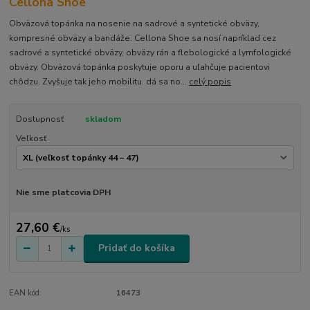
Cellona Shoe
Obväzová topánka na nosenie na sadrové a syntetické obväzy,
kompresné obväzy a bandáže. Cellona Shoe sa nosí napríklad cez
sadrové a syntetické obväzy, obväzy rán a flebologické a lymfologické
obväzy. Obväzová topánka poskytuje oporu a uľahčuje pacientovi
chôdzu. Zvyšuje tak jeho mobilitu. dá sa no...
celý popis
Dostupnosť
skladom
Veľkosť
Nie sme platcovia DPH
27,60 €
/
ks
Pridať do košíka
EAN kód:
16473