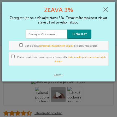
0
ks
+421 910 183 254
EUR
za
0 €
ZĽAVA 3%
(Po-Pia, 8-16 hod.)
Zaregistrujte sa a získajte zľavu 3%. Teraz máte možnosť získať
Menu
zľavu už od prvého nákupu.
Odoslať
Hľadať
Súhlasím so
spracovaním osobných údajov
pre účely registrácie.
Úvod
VLOŽKY DO TOPÁNOK, KOREKTORY
Korektory
Gélová podpora
prstov - riasa
Prajem si odoberať novinky e-mailom podľa
podmienok spracovania osobných
údajov
.
Gélová podpora prstov - riasa
Zatvoriť
Ohodnotiť produkt