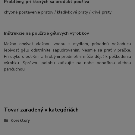
Problémy, pri ktorých sa produkt používa
chybné postavenie prstov / kladivkové prsty / krivé prsty
Inštrukcie na použitie gélových výrobkov
Možno omývať vlažnou vodou s mydlom, prípadnú nežiaducu
lepivosť gélu odstránite zapudrovaním. Nesmie sa prať v práčke.
Pri styku s ostrými a hrubými predmetmi môže dôjsť k poškodeniu
výrobku. Správnu polohu zafixujte na nohe ponožkou alebou
pančuchou.
Tovar zaradený v kategóriách
Korektory