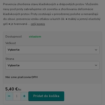
Prevencia zhoršenia stavu kladivkových a drápovitých prstov. Vložením
riasy pod prsty zabraňujeme ich zovretiu a zhoršovaniu deformácie
kladivkových prstov. Prsty zostávajú v prirodzenej polohe a nenarážajú
do obuvi, prevencia vzniku otlakov a kurích ôk. ● mäkký a jemný elastický
gél ● je tvarovaná ...
celý popis
Dostupnosť
skladom
Veľkosť
Strana
Nie sme platcovia DPH
5,40 €
/
ks
Pridať do košíka