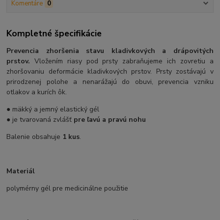
Komentáre
0
Kompletné špecifikácie
Prevencia zhoršenia stavu kladivkových a drápovitých
prstov.
Vložením riasy pod prsty zabraňujeme ich zovretiu a
zhoršovaniu deformácie kladivkových prstov. Prsty zostávajú v
prirodzenej polohe a nenarážajú do obuvi, prevencia vzniku
otlakov a kurích ôk.
● mäkký a jemný elastický gél
● je tvarovaná zvlášť
pre ľavú a pravú nohu
Balenie obsahuje
1 kus
.
Materiál
polymérny gél pre medicinálne použitie