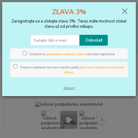
0
ks
+421 910 183 254
EUR
za
0 €
ZĽAVA 3%
(Po-Pia, 8-16 hod.)
Zaregistrujte sa a získajte zľavu 3%. Teraz máte možnosť získať
Menu
zľavu už od prvého nákupu.
Odoslať
Hľadať
Súhlasím so
spracovaním osobných údajov
pre účely registrácie.
Úvod
VLOŽKY DO TOPÁNOK, KOREKTORY
Podpätenky a pätičky
Gélové podpätenky asymetrické
Prajem si odoberať novinky e-mailom podľa
podmienok spracovania osobných
údajov
.
Gélové podpätenky asymetrické
Zatvoriť
Novinka