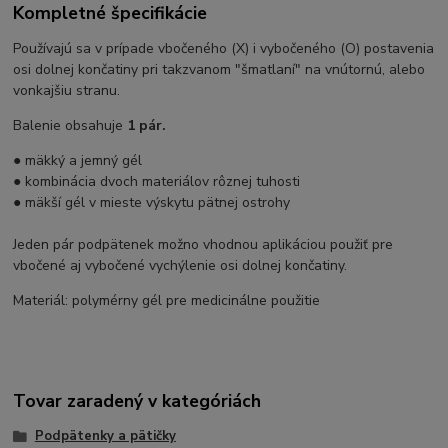
Kompletné špecifikácie
Používajú sa v prípade vbočeného (X) i vybočeného (O) postavenia
osi dolnej končatiny pri takzvanom "šmatlaní" na vnútornú, alebo
vonkajšiu stranu.
Balenie obsahuje
1 pár.
● mäkký a jemný gél
● kombinácia dvoch materiálov rôznej tuhosti
● mäkší gél v mieste výskytu pätnej ostrohy
Jeden pár podpätenek možno vhodnou aplikáciou použiť pre
vbočené aj vybočené vychýlenie osi dolnej končatiny.
Materiál: polymérny gél pre medicinálne použitie
Tovar zaradený v kategóriách
Podpätenky a pätičky