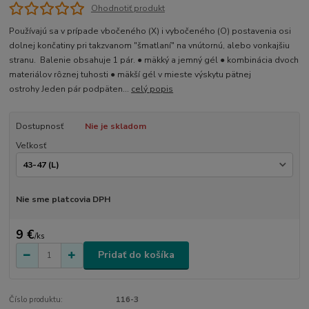
Ohodnotiť produkt
Používajú sa v prípade vbočeného (X) i vybočeného (O) postavenia osi
dolnej končatiny pri takzvanom "šmatlaní" na vnútornú, alebo vonkajšiu
stranu. Balenie obsahuje 1 pár. ● mäkký a jemný gél ● kombinácia dvoch
materiálov rôznej tuhosti ● mäkší gél v mieste výskytu pätnej
ostrohy Jeden pár podpäten...
celý popis
Dostupnosť
Nie je skladom
Veľkosť
Nie sme platcovia DPH
9 €
/
ks
Pridať do košíka
Číslo produktu:
116-3