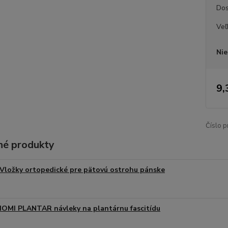
Dos
Veľ
Nie
9,
Číslo p
é produkty
Vložky ortopedické pre pätovú ostrohu pánske
IOMI PLANTAR návleky na plantárnu fascitídu