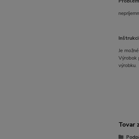
Problémy
nepríjemn
Inštrukc
Je možné
Výrobok p
výrobku.
Tovar 
Podpä