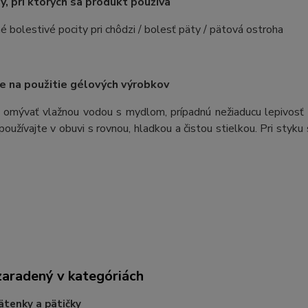
, pri ktorých sa produkt používa
é bolestivé pocity pri chôdzi / bolesť päty / pätová ostroha
ie na použitie gélových výrobkov
 omývať vlažnou vodou s mydlom, prípadnú nežiaducu lepivosť 
oužívajte v obuvi s rovnou, hladkou a čistou stielkou. Pri sty
zaradený v kategóriách
tenky a pätičky