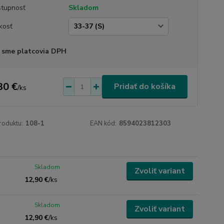
tupnosť
Skladom
kosť
 sme platcovia DPH
30 €
Pridať do košíka
/
ks
roduktu:
108-1
EAN kód:
8594023812303
Skladom
Zvoliť variant
12,90 €
/
ks
Skladom
Zvoliť variant
12,90 €
/
ks