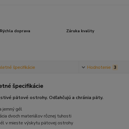
Rýchla doprava
Záruka kvality
etné špecifikácie
Hodnotenie
3
tné špecifikácie
stivé pätové ostrohy. Odľahčujú a chránia päty.
a jemný gél
cia dvoch materiálov rôznej tuhosti
él v mieste výskytu pätovej ostrohy