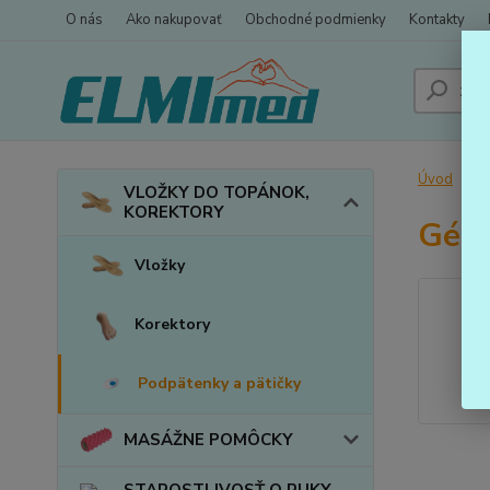
O nás
Ako nakupovať
Obchodné podmienky
Kontakty
Úvod
VLOŽKY DO TOPÁNOK,
KOREKTORY
Gélo
Vložky
Korektory
Podpätenky a pätičky
MASÁŽNE POMÔCKY
STAROSTLIVOSŤ O RUKY