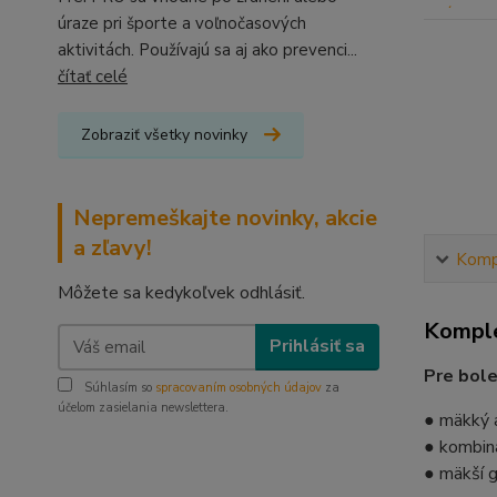
úraze pri športe a voľnočasových
aktivitách. Používajú sa aj ako prevenci...
čítať celé
Zobraziť všetky novinky
Nepremeškajte novinky, akcie
a zľavy!
Kompl
Môžete sa kedykoľvek odhlásiť.
Komple
Prihlásiť sa
Pre bole
Súhlasím so
spracovaním osobných údajov
za
účelom zasielania newslettera.
● mäkký 
● kombiná
● mäkší g