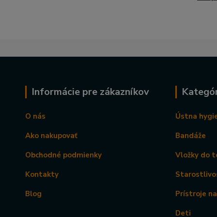
Informácie pre zákazníkov
Kategór
O nás
Ústna hygi
Ako nakupovať
Bandáže
Obchodné podmienky
Vložky do t
Kontakty
Starostlivo
Blog
Prístroje n
Deti