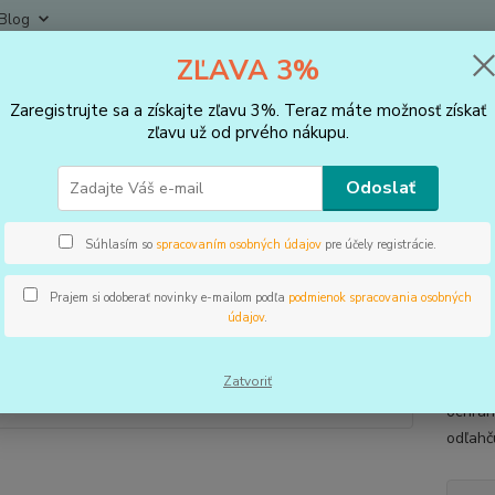
Blog
ZĽAVA 3%
Neviet
Hľadať
+421
Zaregistrujte sa a získajte zľavu 3%. Teraz máte možnosť získať
(Po-Pi
zľavu už od prvého nákupu.
VLOŽKY DO TOPÁNOK, KOREKTORY
Podpätenky a pätičky
Gélové p
Odoslať
vé podpätenky pre pätovú ostr
Súhlasím so
spracovaním osobných údajov
pre účely registrácie.
Prajem si odoberať novinky e-mailom podľa
podmienok spracovania osobných
údajov
.
Pre bo
jemný 
Zatvoriť
mieste
ochran
odľahč