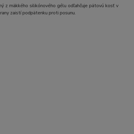
ný z mäkkého silikónového gélu odľahčuje pätovú kosť v
rany zaistí podpätenku proti posunu.