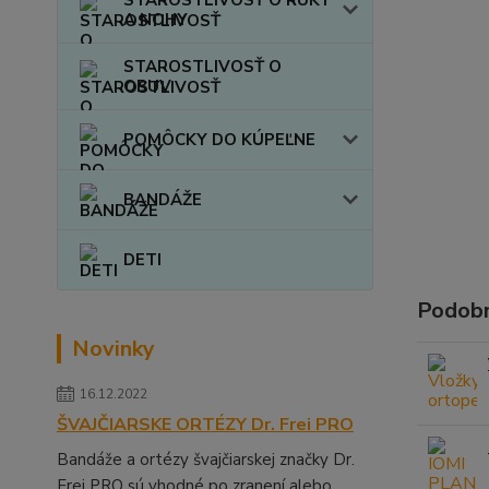
A NOHY
STAROSTLIVOSŤ O
OBUV
POMÔCKY DO KÚPEĽNE
BANDÁŽE
DETI
Podobn
Novinky
16.12.2022
ŠVAJČIARSKE ORTÉZY Dr. Frei PRO
Bandáže a ortézy švajčiarskej značky Dr.
Frei PRO sú vhodné po zranení alebo