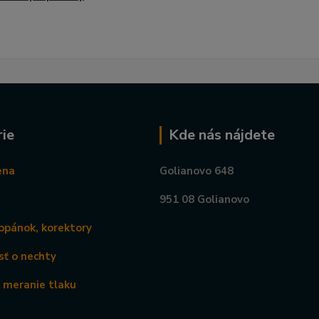
ie
Kde nás nájdete
ena
Golianovo 648
951 08 Golianovo
opánok, korektory
sť o nechty
a meranie tlaku