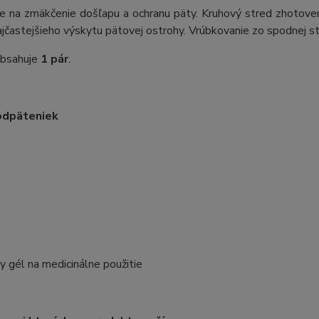
ne na zmäkčenie došľapu a ochranu päty. Kruhový stred zhotove
jčastejšieho výskytu pätovej ostrohy. Vrúbkovanie zo spodnej st
obsahuje
1 pár
.
odpäteniek
 gél na medicinálne použitie