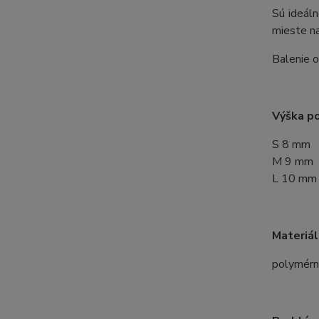
Sú ideál
mieste na
Balenie 
Výška p
S 8 mm
M 9 mm
L 10 mm
Materiál
polymérny