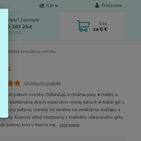
Prihlásenie
EUR
e si rady? Zavolajte.
0
ks
 910 183 254
za
0 €
a, 8-16 hod.)
odpätenky pre pätovú ostrohu
ohu
Ohodnotiť produkt
lestivé pätové ostrohy. Odľahčujú a chránia päty. ● mäkký a
gél ● kombinácia dvoch materiálov rôznej tuhosti ● mäkší gél v
 výskytu pätovej ostrohy Sú ideálne na zmäkčenie došľapu a
u päty. Kruhový stred zhotovený z mäkkého silikónového gélu
uje pätovú kosť v mieste naj...
celý popis