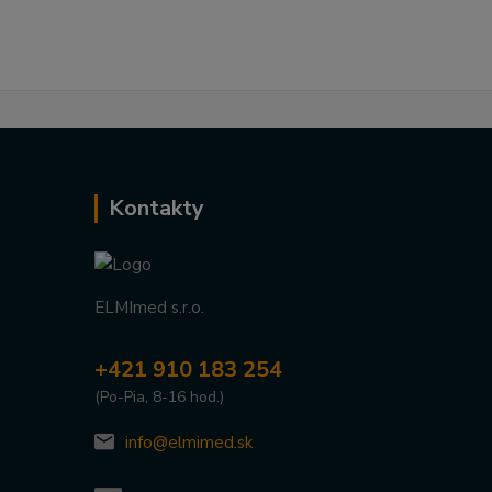
Kontakty
ELMImed s.r.o.
+421 910 183 254
(Po-Pia, 8-16 hod.)
info@elmimed.sk