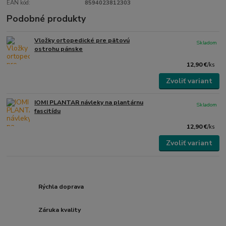
EAN kód:
8594023812303
Podobné produkty
Vložky ortopedické pre pätovú
Skladom
ostrohu pánske
12,90 €
/
ks
Zvoliť variant
IOMI PLANTAR návleky na plantárnu
Skladom
fascitídu
12,90 €
/
ks
Zvoliť variant
Rýchla doprava
Záruka kvality