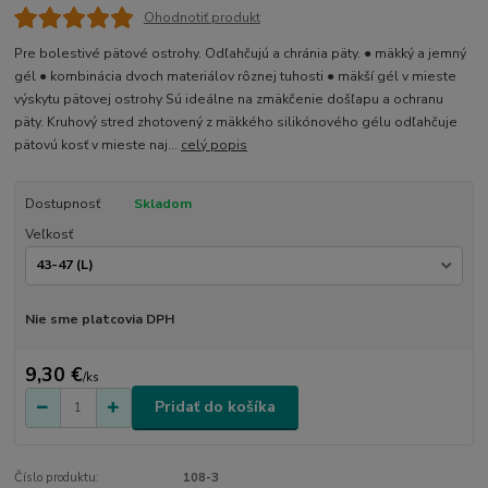
Ohodnotiť produkt
Pre bolestivé pätové ostrohy. Odľahčujú a chránia päty. ● mäkký a jemný
gél ● kombinácia dvoch materiálov rôznej tuhosti ● mäkší gél v mieste
výskytu pätovej ostrohy Sú ideálne na zmäkčenie došľapu a ochranu
päty. Kruhový stred zhotovený z mäkkého silikónového gélu odľahčuje
pätovú kosť v mieste naj...
celý popis
Dostupnosť
Skladom
Veľkosť
Nie sme platcovia DPH
9,30 €
/
ks
Pridať do košíka
Číslo produktu:
108-3