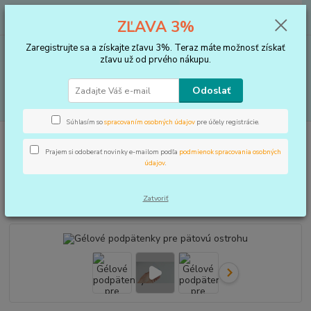
0
ks
+421 910 183 254
EUR
za
0 €
ZĽAVA 3%
(Po-Pia, 8-16 hod.)
Zaregistrujte sa a získajte zľavu 3%. Teraz máte možnosť získať
Menu
zľavu už od prvého nákupu.
Odoslať
Hľadať
Súhlasím so
spracovaním osobných údajov
pre účely registrácie.
Úvod
VLOŽKY DO TOPÁNOK, KOREKTORY
Podpätenky a pätičky
Gélové podpätenky pre pätovú ostrohu
Prajem si odoberať novinky e-mailom podľa
podmienok spracovania osobných
údajov
.
Gélové podpätenky pre pätovú
ostrohu
Zatvoriť