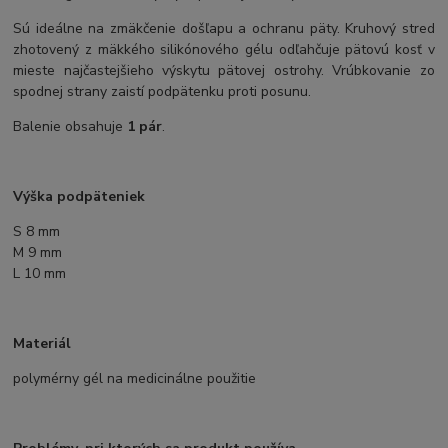
Sú ideálne na zmäkčenie došľapu a ochranu päty. Kruhový stred
zhotovený z mäkkého silikónového gélu odľahčuje pätovú kosť v
mieste najčastejšieho výskytu pätovej ostrohy. Vrúbkovanie zo
spodnej strany zaistí podpätenku proti posunu.
Balenie obsahuje
1 pár
.
Výška podpäteniek
S 8 mm
M 9 mm
L 10 mm
Materiál
polymérny gél na medicinálne použitie