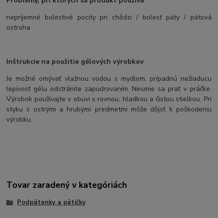
Problémy, pri ktorých sa produkt používa
nepríjemné bolestivé pocity pri chôdzi / bolesť päty / pätová
ostroha
Inštrukcie na použitie gélových výrobkov
Je možné omývať vlažnou vodou s mydlom, prípadnú nežiaducu
lepivosť gélu odstránite zapudrovaním. Nesmie sa prať v práčke.
Výrobok používajte v obuvi s rovnou, hladkou a čistou stielkou. Pri
styku s ostrými a hrubými predmetmi môže dôjsť k poškodeniu
výrobku.
Tovar zaradený v kategóriách
Podpätenky a pätičky