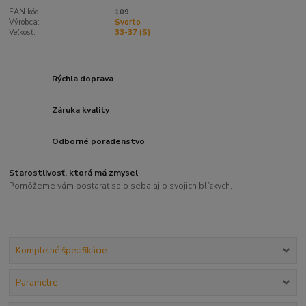
EAN kód:
109
Výrobca:
Svorto
Veľkosť:
33-37 (S)
Rýchla doprava
Záruka kvality
Odborné poradenstvo
Starostlivosť, ktorá má zmysel
Pomôžeme vám postarať sa o seba aj o svojich blízkych.
Kompletné špecifikácie
Parametre