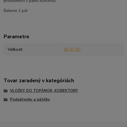
problémech s patní ostruhou.
Balenie 1 pár
Parametre
Veľkosť
33-37 (S)
Tovar zaradený v kategóriách
VLOŽKY DO TOPÁNOK, KOREKTORY
Podpätenky a pätičky