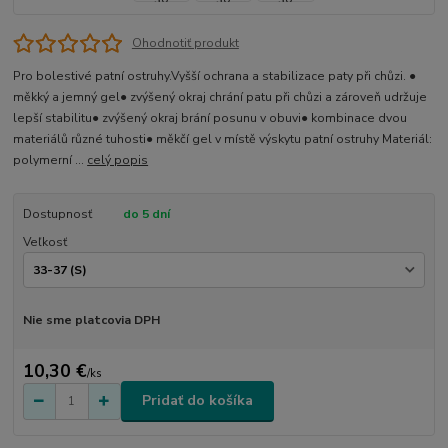
Ohodnotiť produkt
Pro bolestivé patní ostruhy.Vyšší ochrana a stabilizace paty při chůzi. ●
měkký a jemný gel● zvýšený okraj chrání patu při chůzi a zároveň udržuje
lepší stabilitu● zvýšený okraj brání posunu v obuvi● kombinace dvou
materiálů různé tuhosti● měkčí gel v místě výskytu patní ostruhy Materiál:
polymerní ...
celý popis
Dostupnosť
do 5 dní
Veľkosť
Nie sme platcovia DPH
10,30 €
/
ks
Pridať do košíka