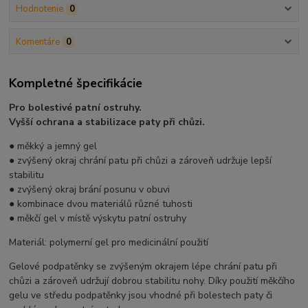
Hodnotenie
0
Komentáre
0
Kompletné špecifikácie
Pro bolestivé patní ostruhy.
Vyšší ochrana a stabilizace paty při chůzi.
● měkký a jemný gel
● zvýšený okraj chrání patu při chůzi a zároveň udržuje lepší
stabilitu
● zvýšený okraj brání posunu v obuvi
● kombinace dvou materiálů různé tuhosti
● měkčí gel v místě výskytu patní ostruhy
Materiál: polymerní gel pro medicinální použití
Gelové podpatěnky se zvýšeným okrajem lépe chrání patu při
chůzi a zároveň udržují dobrou stabilitu nohy. Díky použití měkčího
gelu ve středu podpatěnky jsou vhodné při bolestech paty či