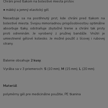
Chráni pred tlakom na bolestivé miesta prstov.
● mäkký a jemný elastický gél
Nasadzuje sa na postihnutý prst, kde chráni pred tlakom na
bolestivé miesta. Svojou mimoriadnou prispôsobivosťou optimálne
absorbuje tlaky, odstraňuje zbytočné trenie a chráni tak prsty
proti odreninám. Je vyrobený z pružnej bandáže. Vnútri je
umiestnené gélové koliesko. Je možné použiť z lícovej i rubovej
strany.
Balenie obsahuje
2 kusy
.
Vyrába sa v 3 priemeroch:
S
(10 mm),
M
(15 mm),
L
(20 mm).
Materiál
polymérny gél pre medicinálne použitie, PE tkanina