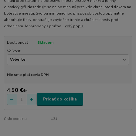
Chráni pred tlakom na bolestivé miesta prstov. ● mäkký a jemný
elastický gél Nasadzuje sa na postihnutý prst, kde chráni pred tlakom na
bolestivé miesta. Svojou mimoriadnou prispôsobivosťou optimálne
absorbuje tlaky, odstraňuje zbytočné trenie a chráni tak prsty proti
odreninám. Je vyrobený z pružne...
celý popis
Dostupnosť
Skladom
Veľkosť
Nie sme platcovia DPH
4,50 €
/
ks
Pridať do košíka
Číslo produktu:
121