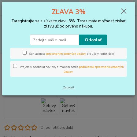
0
ks
+421 910 183 254
EUR
za
0 €
ZĽAVA 3%
(Po-Pia, 8-16 hod.)
Zaregistrujte sa a získajte zľavu 3%. Teraz máte možnosť získať
Menu
zľavu už od prvého nákupu.
Odoslať
Hľadať
Súhlasím so
spracovaním osobných údajov
pre účely registrácie.
Úvod
VLOŽKY DO TOPÁNOK, KOREKTORY
Korektory
Gélový návlek
Prajem si odoberať novinky e-mailom podľa
podmienok spracovania osobných
Gélový návlek
údajov
.
Zatvoriť
Ohodnotiť produkt