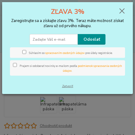
0
ks
+421 910 183 254
EUR
za
0 €
ZĽAVA 3%
(Po-Pia, 8-16 hod.)
Zaregistrujte sa a získajte zľavu 3%. Teraz máte možnosť získať
Menu
zľavu už od prvého nákupu.
Odoslať
Hľadať
Súhlasím so
spracovaním osobných údajov
pre účely registrácie.
Úvod
BANDÁŽE
Infrapatelárna páska
Prajem si odoberať novinky e-mailom podľa
podmienok spracovania osobných
Infrapatelárna páska
údajov
.
Zatvoriť
Ohodnotiť produkt