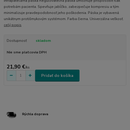
Infrapatelárna páska Regulovateľná páska umožňuje prispôsobiť tlak
potrebám pacienta. Spevňuje jabĺčko, zabezpečuje kompresiu a tým
minimalizuje pravdepodobnosť jeho poškodenia. Páska je vybavená
unikátnym protišmykovým systémom. Farba čierna. Univerzálna veľkosť.
celý popis
Dostupnosť
skladom
Nie sme platcovia DPH
21,90 €
/
ks
Pridať do košíka
Rýchla doprava