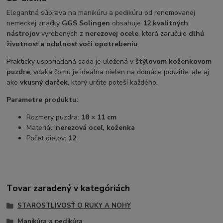
Elegantná súprava na manikúru a pedikúru od renomovanej
nemeckej značky
GGS Solingen
obsahuje
12 kvalitných
nástrojov
vyrobených z
nerezovej ocele
, ktorá zaručuje
dlhú
životnosť a odolnosť voči opotrebeniu
.
Prakticky usporiadaná sada je uložená v
štýlovom koženkovom
puzdre
, vďaka čomu je ideálna nielen na domáce použitie, ale aj
ako
vkusný darček
, ktorý určite poteší každého.
Parametre produktu:
Rozmery puzdra:
18 × 11 cm
Materiál:
nerezová oceľ, koženka
Počet dielov:
12
Tovar zaradený v kategóriách
STAROSTLIVOSŤ O RUKY A NOHY
Manikúra a pedikúra