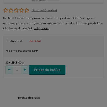
Ohodnotiť produkt
Kvalitná 12-dielna súprava na manikúru a pedikúru GGS Solingen z
nerezovej ocele v elegantnom koženkovom puzdre. Odolná, praktická a
ideálna aj ako darček.
celý popis
Dostupnosť
do 3 dní
Nie sme platcovia DPH
47,80 €
/
ks
Pridať do košíka
Rýchla doprava