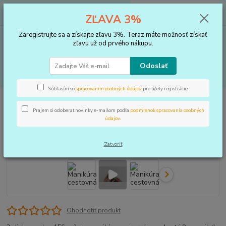
0
ks
+421 910 183 254
EUR
za
0 €
ZĽAVA 3%
(Po-Pia, 8-16 hod.)
Zaregistrujte sa a získajte zľavu 3%. Teraz máte možnosť získať
Menu
zľavu už od prvého nákupu.
Odoslať
Hľadať
Súhlasím so
spracovaním osobných údajov
pre účely registrácie.
Úvod
STAROSTLIVOSŤ O RUKY A NOHY
Manikúra cestovná
Prajem si odoberať novinky e-mailom podľa
podmienok spracovania osobných
Manikúra cestovná
údajov
.
Zatvoriť
Ohodnotiť produkt