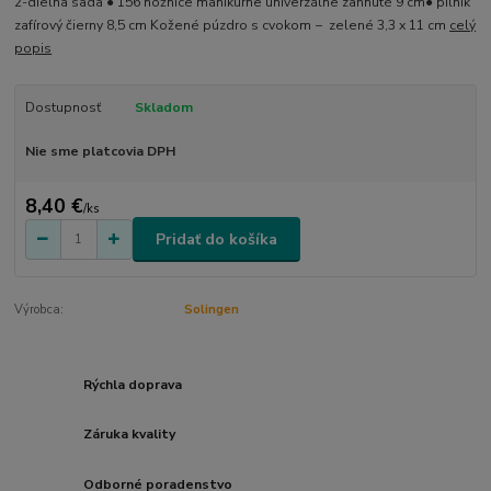
2-dielna sada ● 156 nožnice manikúrne univerzálne zahnuté 9 cm● pilník
zafírový čierny 8,5 cm Kožené púzdro s cvokom − zelené 3,3 x 11 cm
celý
popis
Dostupnosť
Skladom
Nie sme platcovia DPH
8,40 €
/
ks
Pridať do košíka
Výrobca:
Solingen
Rýchla doprava
Záruka kvality
Odborné poradenstvo