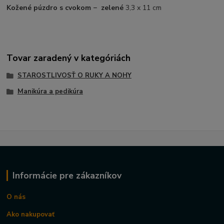
Kožené púzdro s cvokom − zelené
3,3 x 11 cm
Tovar zaradený v kategóriách
STAROSTLIVOSŤ O RUKY A NOHY
Manikúra a pedikúra
Informácie pre zákazníkov
O nás
Ako nakupovať