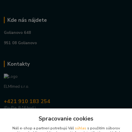
Kde nás nájdete
Golianovo 648
951 08 Golianovo
Kontakty
ELMImed s.r.o.
+421 910 183 254
(Po-Pia, 8-16 hod.)
Spracovanie cookies
info@elmimed.sk
Náš e-shop a partneri potrebujú Váš
súhlas
s použitím súborov