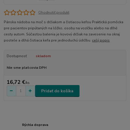
Ohodnotiť produkt
Pánska nádoba na moč s držiakom a čistiacou kefou Praktická pomôcka
pre pacientov pripútaných na lôžko, osoby na vozíčku alebo na dlhé
cesty autom. Súčasťou balenia je kovový držiak na zavesenie na okraj
postele a dlhá čistiaca kefa pre jednoduchú údržbu.
celý popis
Dostupnosť
skladom
Nie sme platcovia DPH
16,72 €
/
ks
Pridať do košíka
Rýchla doprava