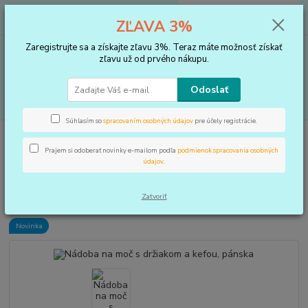
0
ks
+421 910 183 254
EUR
za
0 €
ZĽAVA 3%
(Po-Pia, 8-16 hod.)
Zaregistrujte sa a získajte zľavu 3%. Teraz máte možnosť získať
Menu
zľavu už od prvého nákupu.
Odoslať
Hľadať
Súhlasím so
spracovaním osobných údajov
pre účely registrácie.
Úvod
POMÔCKY DO KÚPEĽNE
Nádoba na moč s držiakom a kefou,
pánska
Prajem si odoberať novinky e-mailom podľa
podmienok spracovania osobných
údajov
.
Nádoba na moč s držiakom a
kefou, pánska
Zatvoriť
Novinka