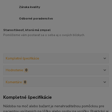
Záruka kvality
Odborné poradenstvo
Starostlivosť, ktorá má zmysel
Pomôžeme vám postarať sa o seba aj o svojich blízkych.
Kompletné špecifikácie
Hodnotenie
0
Komentáre
0
Kompletné špecifikácie
Nádoba na moč alebo bažant je nenahraditeľnou pomôckou pre
pacientov upútaných na lôžko alebo osoby na vozíčku. Praktický aj