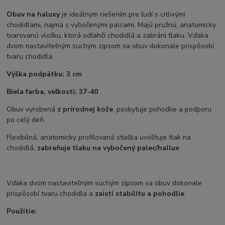
Obuv na haluxy
je ideálnym riešením pre ľudí s citlivými
chodidlami, najmä s vybočenými palcami. Majú pružnú, anatomicky
tvarovanú vložku, ktorá odľahčí chodidlá a zabráni tlaku. Vďaka
dvom nastaviteľným suchým zipsom sa obuv dokonale prispôsobí
tvaru chodidla.
Výška podpätku: 3 cm
Biela farba, veľkosti: 37-40
Obuv vyrobená
z prírodnej kože
, poskytuje pohodlie a podporu
po celý deň.
Flexibilná, anatomicky profilovaná stielka uvoľňuje tlak na
chodidlá,
zabraňuje tlaku na vybočený palec/hallux
Vďaka dvom nastaviteľným suchým zipsom sa obuv dokonale
prispôsobí tvaru chodidla a
zaistí stabilitu a pohodlie
.
Použitie: