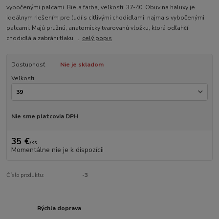
vybočenými palcami. Biela farba, veľkosti: 37-40. Obuv na haluxy je
ideálnym riešením pre ľudí s citlivými chodidlami, najmä s vybočenými
palcami. Majú pružnú, anatomicky tvarovanú vložku, ktorá odľahčí
chodidlá a zabráni tlaku. ...
celý popis
Dostupnosť
Nie je skladom
Veľkosti
Nie sme platcovia DPH
35 €
/
ks
Momentálne nie je k dispozícii
Číslo produktu:
-3
Rýchla doprava