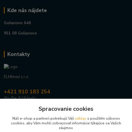
Kde nás nájdete
Golianovo 648
951 08 Golianovo
Kontakty
ELMImed s.r.o.
+421 910 183 254
(Po-Pia, 8-16 hod.)
Spracovanie cookies
info@elmimed.sk
Náš e-shop a partneri potrebujú Váš
súhlas
s použitím súborov
cookies, aby Vám mohli zobrazovať informácie týkajúce sa Vašich
záujmov.