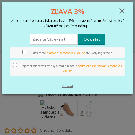
0
ks
+421 910 183 254
EUR
za
0 €
ZĽAVA 3%
(Po-Pia, 8-16 hod.)
Zaregistrujte sa a získajte zľavu 3%. Teraz máte možnosť získať
Menu
zľavu už od prvého nákupu.
Odoslať
Hľadať
Súhlasím so
spracovaním osobných údajov
pre účely registrácie.
Úvod
VLOŽKY DO TOPÁNOK, KOREKTORY
Podpätenky a pätičky
Pätičky samolepiace - čierne
Prajem si odoberať novinky e-mailom podľa
podmienok spracovania osobných
údajov
.
Pätičky samolepiace - čierne
Zatvoriť
Ohodnotiť produkt