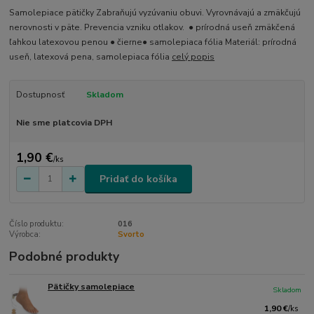
Samolepiace pätičky Zabraňujú vyzúvaniu obuvi. Vyrovnávajú a zmäkčujú
nerovnosti v päte. Prevencia vzniku otlakov. ● prírodná useň zmäkčená
ľahkou latexovou penou ● čierne● samolepiaca fólia Materiál: prírodná
useň, latexová pena, samolepiaca fólia
celý popis
Dostupnosť
Skladom
Nie sme platcovia DPH
1,90 €
/
ks
Pridať do košíka
Číslo produktu:
016
Výrobca:
Svorto
Podobné produkty
Pätičky samolepiace
Skladom
1,90 €
/
ks