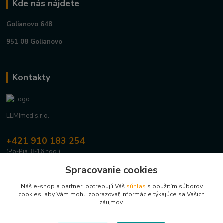
Kde nás nájdete
Golianovo 648
951 08 Golianovo
Kontakty
ELMImed s.r.o.
+421 910 183 254
(Po-Pia, 8-16 hod.)
Spracovanie cookies
info@elmimed.sk
Náš e-shop a partneri potrebujú Váš
súhlas
s použitím súborov
cookies, aby Vám mohli zobrazovať informácie týkajúce sa Vašich
záujmov.