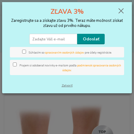
0
ks
+421 910 183 254
EUR
za
0 €
ZĽAVA 3%
(Po-Pia, 8-16 hod.)
Zaregistrujte sa a získajte zľavu 3%. Teraz máte možnosť získať
Menu
zľavu už od prvého nákupu.
Odoslať
Hľadať
Súhlasím so
spracovaním osobných údajov
pre účely registrácie.
Úvod
VLOŽKY DO TOPÁNOK, KOREKTORY
Podpätenky a pätičky
Podpätenka korekčná 0,5 cm
Prajem si odoberať novinky e-mailom podľa
podmienok spracovania osobných
údajov
.
Podpätenka korekčná 0,5 cm
Zatvoriť
TOP produkt