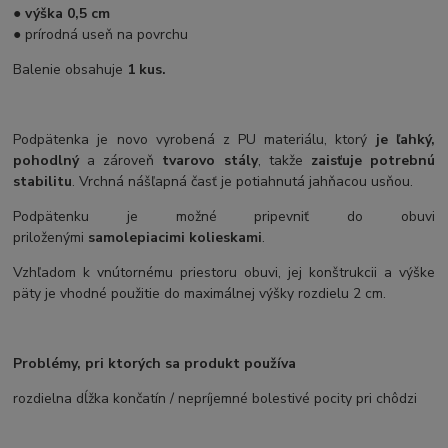
●
výška 0,5 cm
● prírodná useň na povrchu
Balenie obsahuje
1 kus.
Podpätenka je novo vyrobená z PU materiálu, ktorý
je ľahký,
pohodlný
a zároveň
tvarovo stály
, takže
zaisťuje potrebnú
stabilitu
. Vrchná nášľapná časť je potiahnutá
jahňacou usňou.
Podpätenku je možné pripevniť do obuvi
priloženými
samolepiacimi kolieskami
.
Vzhľadom k vnútornému priestoru obuvi, jej konštrukcii a výške
päty je vhodné použitie do maximálnej výšky rozdielu 2 cm.
Problémy, pri ktorých sa produkt používa
rozdielna dĺžka končatín / nepríjemné bolestivé pocity pri chôdzi