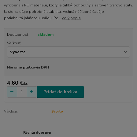
vyrobená z PU materiálu, ktorý je ľahký, pohodlný a zároveň tvarovo stály,
takže zaisťuje potrebnú stabilitu. Vrchná nášľapná časť je
potiahnutá jahňacou usňou. Po...
celý popis
Dostupnosť
skladom
Veľkosť
Nie sme platcovia DPH
4,60 €
/
ks
Pridať do košíka
Výrobca:
Svorto
Rýchla doprava