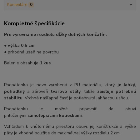
Komentáre
0
Kompletné špecifikácie
Pre vyrovnanie rozdielu dĺžky dolných končatín.
●
výška 0,5 cm
● prírodná useň na povrchu
Balenie obsahuje
1 kus.
Podpätenka je novo vyrobená z PU materiálu, ktorý
je ľahký,
pohodlný
a zároveň
tvarovo stály
, takže
zaisťuje potrebnú
stabilitu
. Vrchná nášľapná časť je potiahnutá
jahňacou usňou.
Podpätenku je možné pripevniť do obuvi
priloženými
samolepiacimi kolieskami
.
Vzhľadom k vnútornému priestoru obuvi, jej konštrukcii a výške
päty je vhodné použitie do maximálnej výšky rozdielu 2 cm.