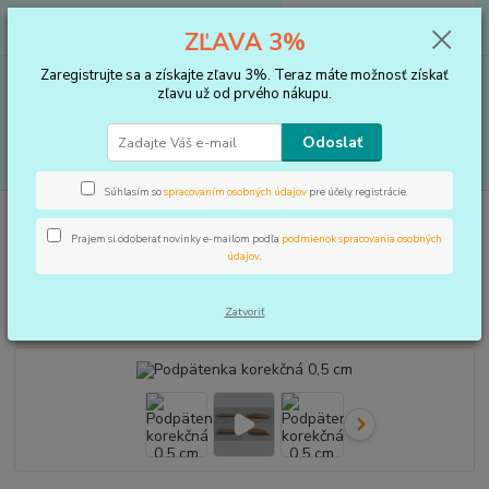
0
ks
+421 910 183 254
EUR
za
0 €
ZĽAVA 3%
(Po-Pia, 8-16 hod.)
Zaregistrujte sa a získajte zľavu 3%. Teraz máte možnosť získať
Menu
zľavu už od prvého nákupu.
Odoslať
Hľadať
Súhlasím so
spracovaním osobných údajov
pre účely registrácie.
Úvod
VLOŽKY DO TOPÁNOK, KOREKTORY
Podpätenky a pätičky
Podpätenka korekčná 0,5 cm
Prajem si odoberať novinky e-mailom podľa
podmienok spracovania osobných
údajov
.
Podpätenka korekčná 0,5 cm
Zatvoriť
TOP produkt