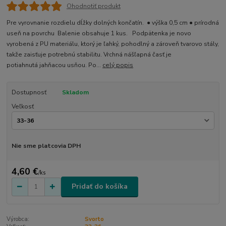
Ohodnotiť produkt
Pre vyrovnanie rozdielu dĺžky dolných končatín. ● výška 0,5 cm ● prírodná
useň na povrchu Balenie obsahuje 1 kus. Podpätenka je novo
vyrobená z PU materiálu, ktorý je ľahký, pohodlný a zároveň tvarovo stály,
takže zaisťuje potrebnú stabilitu. Vrchná nášľapná časť je
potiahnutá jahňacou usňou. Po...
celý popis
Dostupnosť
Skladom
Veľkosť
Nie sme platcovia DPH
4,60 €
/
ks
Pridať do košíka
Výrobca:
Svorto