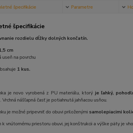
etné špecifikácie
Parametre
Ho
tné špecifikácie
vnanie rozdielu dĺžky dolných končatín.
1,5 cm
á useň na povrchu
obsahuje
1 kus.
ka je novo vyrobená z PU materiálu, ktorý
je ľahký, pohod
u
. Vrchná nášľapná časť je potiahnutá
jahňacou usňou.
u je možné pripevniť do obuvi priloženými
samolepiacimi kol
k vnútornému priestoru obuvi, jej konštrukcii a výške päty je vh