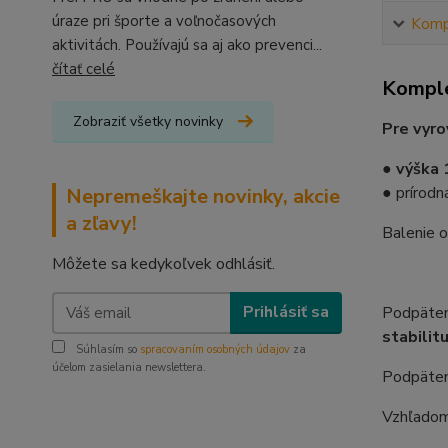
úraze pri športe a voľnočasových
Kompl
aktivitách. Používajú sa aj ako prevenci...
čítať celé
Komple
Zobraziť všetky novinky
Pre vyro
●
výška 
● prírodn
Nepremeškajte novinky, akcie
a zľavy!
Balenie 
Môžete sa kedykoľvek odhlásiť.
Prihlásiť sa
Podpäten
stabilit
Súhlasím so
spracovaním osobných údajov
za
účelom zasielania newslettera.
Podpätenk
Vzhľadom 