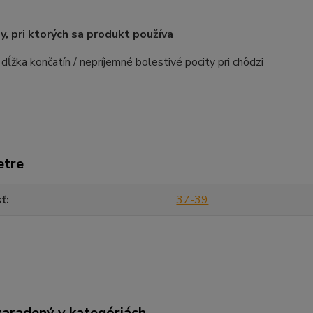
, pri ktorých sa produkt používa
 dĺžka končatín / nepríjemné bolestivé pocity pri chôdzi
etre
sť
37-39
zaradený v kategóriách