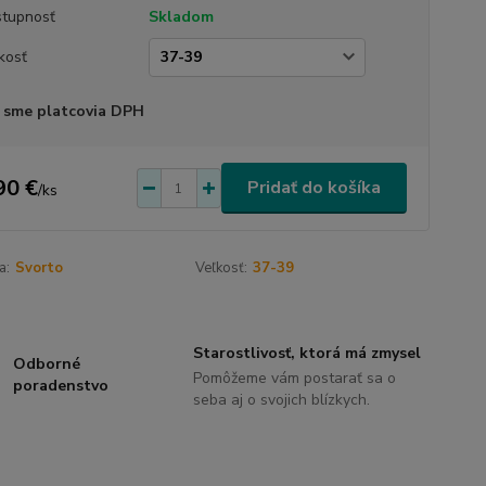
tupnosť
Skladom
kosť
 sme platcovia DPH
90 €
Pridať do košíka
/
ks
a:
Svorto
Veľkosť:
37-39
Starostlivosť, ktorá má zmysel
Odborné
Pomôžeme vám postarať sa o
poradenstvo
seba aj o svojich blízkych.