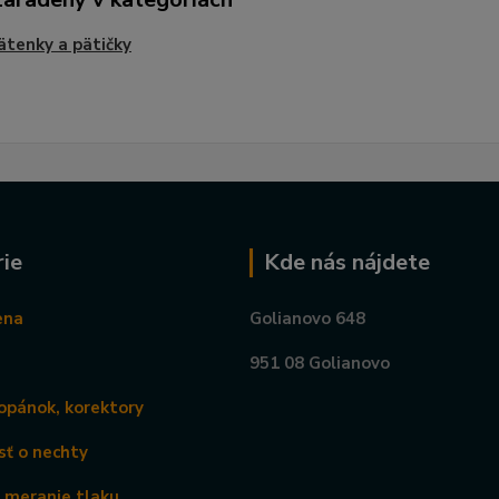
tenky a pätičky
ie
Kde nás nájdete
ena
Golianovo 648
951 08 Golianovo
opánok, korektory
sť o nechty
a meranie tlaku