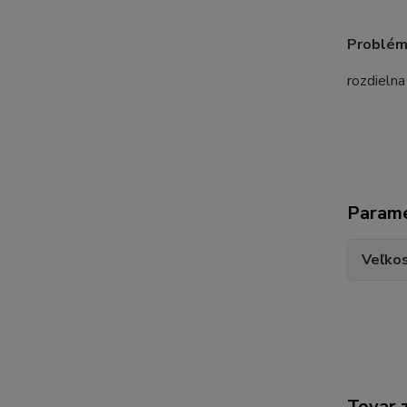
Problémy
rozdielna
Param
Veľko
Tovar 