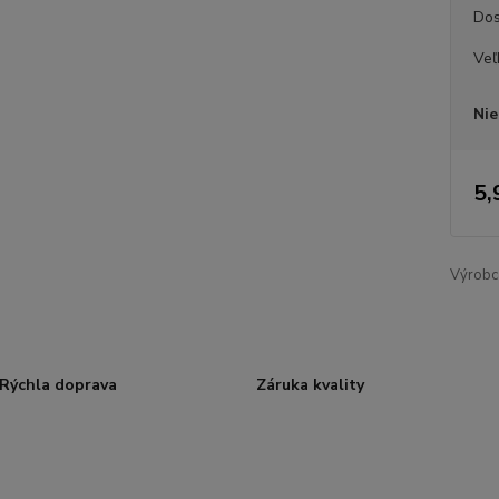
Dos
Veľ
Nie
5,
Výrobc
Rýchla doprava
Záruka kvality