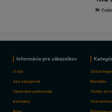
Podpä
Informácie pre zákazníkov
Kategór
O nás
Ústna hygi
Ako nakupovať
Bandáže
Obchodné podmienky
Vložky do t
Kontakty
Starostlivo
Blog
Prístroje n