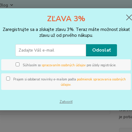
Blog
ZĽAVA 3%
Neviet
Hľadať
+421
Zaregistrujte sa a získajte zľavu 3%. Teraz máte možnosť získať
(Po-Pi
zľavu už od prvého nákupu.
VLOŽKY DO TOPÁNOK, KOREKTORY
Podpätenky a pätičky
Podpäten
Odoslať
ätenka korekčná 1,5 cm
Súhlasím so
spracovaním osobných údajov
pre účely registrácie.
Prajem si odoberať novinky e-mailom podľa
podmienok spracovania osobných
údajov
.
Pre vy
prírod
Zatvoriť
novo v
tvarovo
je pot