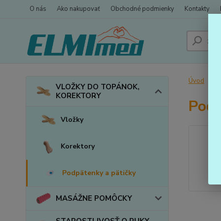
O nás
Ako nakupovať
Obchodné podmienky
Kontakty
Úvod
VLOŽKY DO TOPÁNOK,
KOREKTORY
Podp
Vložky
Korektory
Podpätenky a pätičky
MASÁŽNE POMÔCKY
STAROSTLIVOSŤ O RUKY