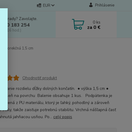
Prihlásenie
EUR
e si rady? Zavolajte.
0
ks
 910 183 254
za
0 €
a, 8-16 hod.)
ka korekčná 1,5 cm
Ohodnotiť produkt
rovnanie rozdielu dĺžky dolných končatín. ● výška 1,5 cm ●
ná useň na povrchu Balenie obsahuje 1 kus. Podpätenka je
yrobená z PU materiálu, ktorý je ľahký, pohodlný a zároveň
 stály, takže zaisťuje potrebnú stabilitu. Vrchná nášľapná časť
iahnutá jahňacou usňou. Po...
celý popis