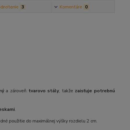
dnotenie
3
Komentáre
0
lný
a zároveň
tvarovo stály
, takže
zaisťuje potrebnú
ieskami
.
odné použitie do maximálnej výšky rozdielu 2 cm.