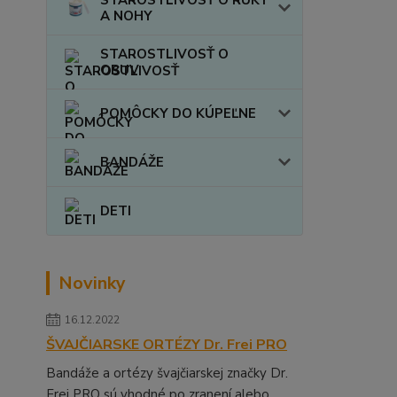
A NOHY
STAROSTLIVOSŤ O
OBUV
POMÔCKY DO KÚPEĽNE
BANDÁŽE
DETI
Novinky
16.12.2022
ŠVAJČIARSKE ORTÉZY Dr. Frei PRO
Bandáže a ortézy švajčiarskej značky Dr.
Frei PRO sú vhodné po zranení alebo