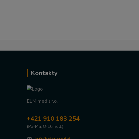
Kontakty
ELMImed s.r.o.
+421 910 183 254
(Po-Pia, 8-16 hod.)