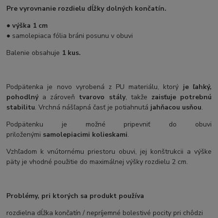
Pre vyrovnanie rozdielu dĺžky dolných končatín.
●
výška 1 cm
● samolepiaca fólia bráni posunu v obuvi
Balenie obsahuje
1 kus.
Podpätenka je novo vyrobená z PU materiálu, ktorý
je ľahký,
pohodlný
a zároveň
tvarovo stály
, takže
zaisťuje potrebnú
stabilitu
. Vrchná nášľapná časť je potiahnutá
jahňacou usňou
.
Podpätenku je možné pripevniť do obuvi
priloženými
samolepiacimi kolieskami
.
Vzhľadom k vnútornému priestoru obuvi, jej konštrukcii a výške
päty je vhodné použitie do maximálnej výšky rozdielu 2 cm.
Problémy, pri ktorých sa produkt používa
rozdielna dĺžka končatín / nepríjemné bolestivé pocity pri chôdzi