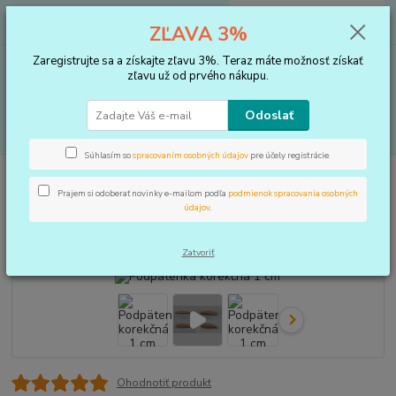
0
ks
+421 910 183 254
EUR
za
0 €
ZĽAVA 3%
(Po-Pia, 8-16 hod.)
Zaregistrujte sa a získajte zľavu 3%. Teraz máte možnosť získať
Menu
zľavu už od prvého nákupu.
Odoslať
Hľadať
Súhlasím so
spracovaním osobných údajov
pre účely registrácie.
Úvod
VLOŽKY DO TOPÁNOK, KOREKTORY
Podpätenky a pätičky
Podpätenka korekčná 1 cm
Prajem si odoberať novinky e-mailom podľa
podmienok spracovania osobných
údajov
.
Podpätenka korekčná 1 cm
Zatvoriť
Ohodnotiť produkt