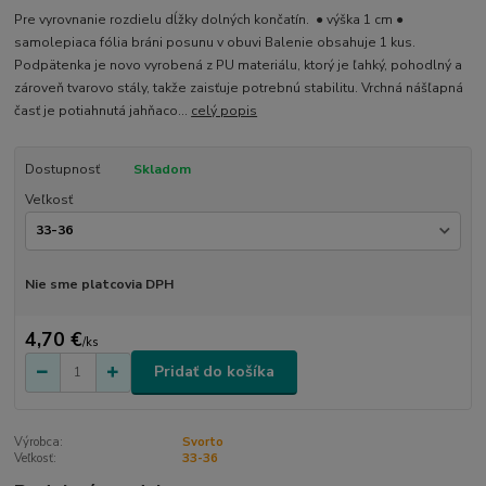
Pre vyrovnanie rozdielu dĺžky dolných končatín. ● výška 1 cm ●
samolepiaca fólia bráni posunu v obuvi Balenie obsahuje 1 kus.
Podpätenka je novo vyrobená z PU materiálu, ktorý je ľahký, pohodlný a
zároveň tvarovo stály, takže zaisťuje potrebnú stabilitu. Vrchná nášľapná
časť je potiahnutá jahňaco...
celý popis
Dostupnosť
Skladom
Veľkosť
Nie sme platcovia DPH
4,70 €
/
ks
Pridať do košíka
Výrobca:
Svorto
Veľkosť:
33-36