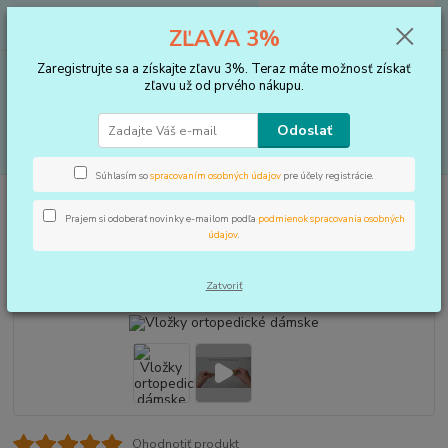
0
ks
+421 910 183 254
EUR
za
0 €
ZĽAVA 3%
(Po-Pia, 8-16 hod.)
Zaregistrujte sa a získajte zľavu 3%. Teraz máte možnosť získať
Menu
zľavu už od prvého nákupu.
Odoslať
Hľadať
Súhlasím so
spracovaním osobných údajov
pre účely registrácie.
Úvod
VLOŽKY DO TOPÁNOK, KOREKTORY
Vložky ortopedické dámske
Prajem si odoberať novinky e-mailom podľa
podmienok spracovania osobných
Vložky ortopedické dámske
údajov
.
TOP produkt
Zatvoriť
Ohodnotiť produkt