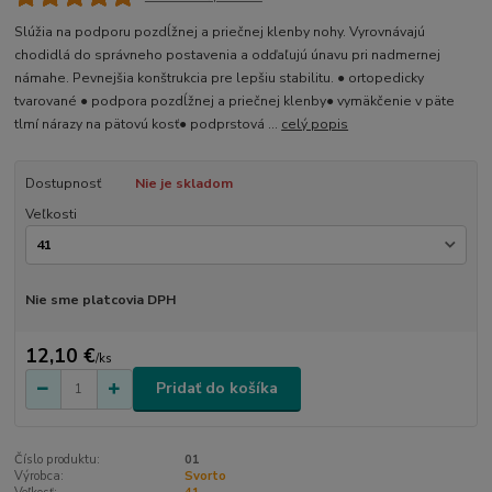
Slúžia na podporu pozdĺžnej a priečnej klenby nohy. Vyrovnávajú
chodidlá do správneho postavenia a odďaľujú únavu pri nadmernej
námahe. Pevnejšia konštrukcia pre lepšiu stabilitu. ● ortopedicky
tvarované ● podpora pozdĺžnej a priečnej klenby● vymäkčenie v päte
tlmí nárazy na pätovú kosť● podprstová ...
celý popis
Dostupnosť
Nie je skladom
Veľkosti
Nie sme platcovia DPH
12,10 €
/
ks
Pridať do košíka
Číslo produktu:
01
Výrobca:
Svorto