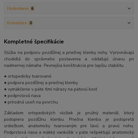
Hodnotenie
6
Komentáre
0
Kompletné špecifikácie
Slúžia na podporu pozdĺžnej a priečnej klenby nohy. Vyrovnávajú
chodidlá do správneho postavenia a odďaľujú únavu pri
nadmernej námahe. Pevnejšia konštrukcia pre lepšiu stabilitu.
● ortopedicky tvarované
● podpora pozdĺžnej a priečnej klenby
● vymäkčenie v päte tlmí nárazy na pätovú kosť
● podprstová riasa
● prírodná useň na povrchu
Základom ortopedických vložiek je pružný materiál, ktorý
podopiera pozdĺžnu klenbu. Priečna klenba je podopretá
srdiečkom, anatomicky tvarovaným pre ľavú a pravú nohu.
Podprstová riasa a mäkký vankúšik v päte rešpektujú anatomický