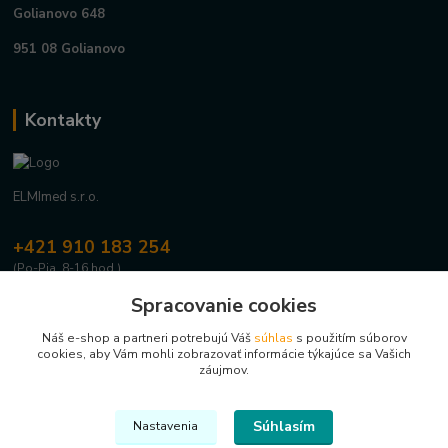
Golianovo 648
951 08 Golianovo
Kontakty
ELMImed s.r.o.
+421 910 183 254
(Po-Pia, 8-16 hod.)
Spracovanie cookies
info@elmimed.sk
Náš e-shop a partneri potrebujú Váš
súhlas
s použitím súborov
cookies, aby Vám mohli zobrazovať informácie týkajúce sa Vašich
záujmov.
Súhlasím
Nastavenia
Upravit sběr cookies.