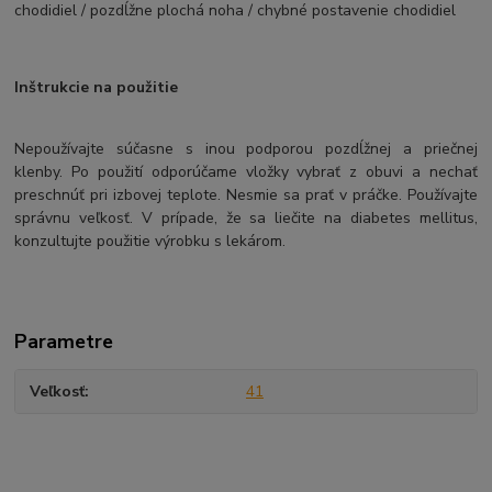
chodidiel / pozdĺžne plochá noha / chybné postavenie chodidiel
Inštrukcie na použitie
Nepoužívajte súčasne s inou podporou pozdĺžnej a priečnej
klenby. Po použití odporúčame vložky vybrať z obuvi a nechať
preschnúť pri izbovej teplote. Nesmie sa prať v práčke. Používajte
správnu veľkosť. V prípade, že sa liečite na diabetes mellitus,
konzultujte použitie výrobku s lekárom.
Parametre
Veľkosť
41