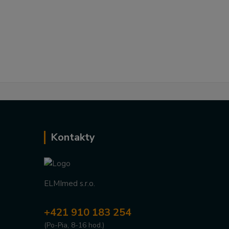
Kontakty
ELMImed s.r.o.
+421 910 183 254
(Po-Pia, 8-16 hod.)