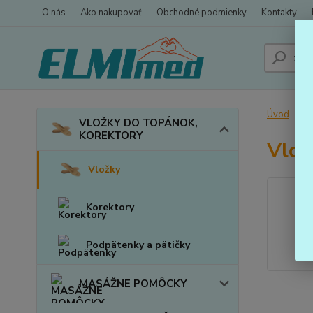
O nás
Ako nakupovať
Obchodné podmienky
Kontakty
Úvod
VLOŽKY DO TOPÁNOK,
KOREKTORY
Vlož
Vložky
Korektory
Podpätenky a pätičky
MASÁŽNE POMÔCKY