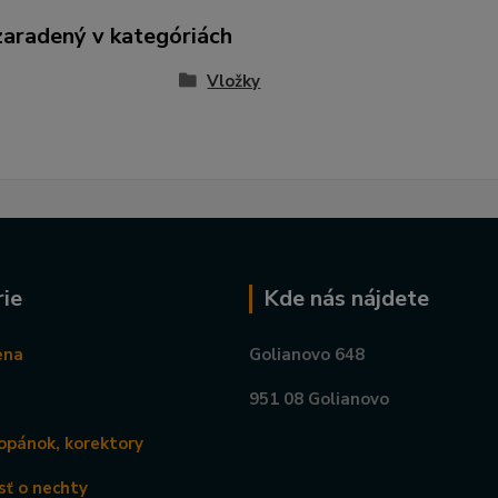
zaradený v kategóriách
Vložky
ie
Kde nás nájdete
ena
Golianovo 648
951 08 Golianovo
opánok, korektory
sť o nechty