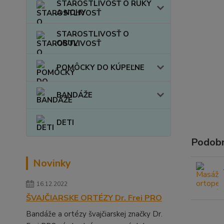
STAROSTLIVOSŤ O RUKY
A NOHY
STAROSTLIVOSŤ O
OBUV
POMÔCKY DO KÚPEĽNE
BANDÁŽE
DETI
Podobn
Novinky
16.12.2022
ŠVAJČIARSKE ORTÉZY Dr. Frei PRO
Bandáže a ortézy švajčiarskej značky Dr.