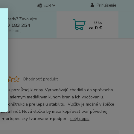
Prihlásenie
EUR
e si rady? Zavolajte.
0
ks
 910 183 254
za
0 €
a, 8-16 hod.)
ské
Ohodnotiť produkt
dporu pozdĺžnej klenby. Vyrovnávajú chodidlo do správneho
enia, miernym mediálnym klinom brania ich vbočovaniu.
ia konštrukcia pre lepšiu stabilitu. Vložky je možné v špičke
 zastrihnúť. Nová vložka by mala kopírovať tvar pôvodnej
y. ● ortopedicky tvarované ● podpor...
celý popis