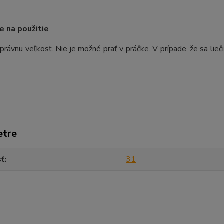
ie na použitie
právnu veľkosť. Nie je možné prať v práčke. V prípade, že sa lieč
.
etre
sť
31