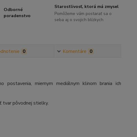
Starostlivosť, ktorá má zmysel
Odborné
Pomôžeme vám postarať sa o
poradenstvo
seba aj o svojich blízkych.
dnotenie
0
Komentáre
0
ho postavenia, miernym mediálnym klinom brania ich
ť tvar pôvodnej stielky.