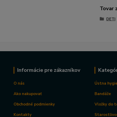
Tovar 
DETI
Informácie pre zákazníkov
Kategór
O nás
Ústna hygi
Ako nakupovať
Bandáže
Obchodné podmienky
Vložky do t
Kontakty
Starostlivo