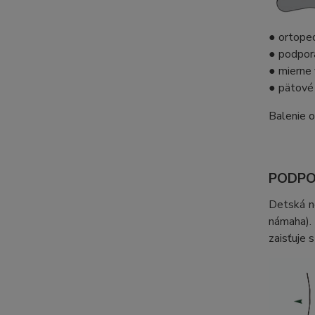
● ortope
● podpor
● mierne 
● pätové 
Balenie 
PODPO
Detská n
námaha).
zaisťuje 