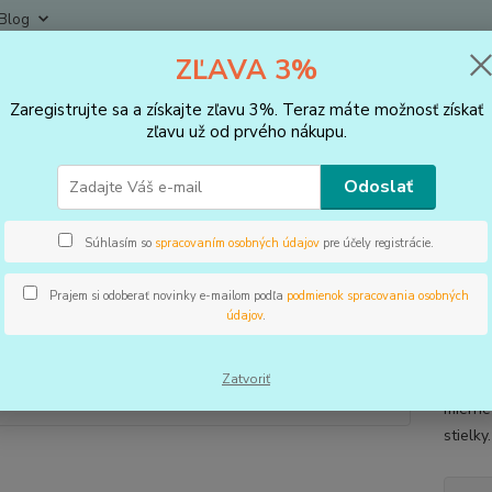
Blog
ZĽAVA 3%
Neviet
Hľadať
+421
Zaregistrujte sa a získajte zľavu 3%. Teraz máte možnosť získať
(Po-Pi
zľavu už od prvého nákupu.
VLOŽKY DO TOPÁNOK, KOREKTORY
Vložky
Vložky ortopedické det
Odoslať
ky ortopedické detské
Súhlasím so
spracovaním osobných údajov
pre účely registrácie.
Prajem si odoberať novinky e-mailom podľa
podmienok spracovania osobných
údajov
.
Pre po
postav
Zatvoriť
Pevnejš
mierne
stielk