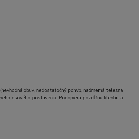
 (nevhodná obuv, nedostatočný pohyb, nadmerná telesná
vneho osového postavenia. Podopiera pozdĺžnu klenbu a