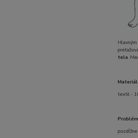
Hlavným 
preťažov
tela
. Ma
Materiál
textil - 
Problémy
pozdĺžne 