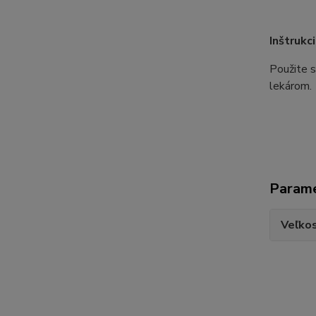
Inštrukc
Použite s
lekárom
Param
Veľko