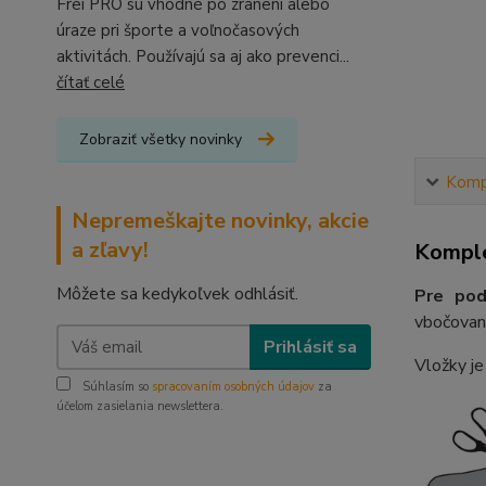
Frei PRO sú vhodné po zranení alebo
úraze pri športe a voľnočasových
aktivitách. Používajú sa aj ako prevenci...
čítať celé
Zobraziť všetky novinky
Kompl
Nepremeškajte novinky, akcie
a zľavy!
Komple
Môžete sa kedykoľvek odhlásiť.
Pre pod
vbočovani
Prihlásiť sa
Vložky je
Súhlasím so
spracovaním osobných údajov
za
účelom zasielania newslettera.