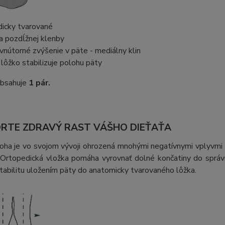
dicky tvarované
a pozdĺžnej klenby
vnútorné zvýšenie v päte - mediálny klin
lôžko stabilizuje polohu päty
obsahuje
1 pár.
RTE ZDRAVÝ RAST VÁŠHO DIEŤAŤA
oha je vo svojom vývoji ohrozená mnohými negatívnymi vplyvmi
 Ortopedická vložka pomáha vyrovnať dolné končatiny do sprá
stabilitu uložením päty do anatomicky tvarovaného lôžka.