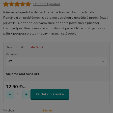
Ohodnotiť produkt
Pánske ortopedické vložky, špeciálne tvarované v oblasti päty.
Pomáhajú pri problémoch s pätovou ostrohou a umožňujú predchádzať
jej vzniku. ● ortopedicky tvarované● podpora pozdĺžnej a priečnej
klenby● špeciálne tvarované a odľahčené pätové lôžko znižuje tlak na
pätu ● podpora prstov - riasa● maxim...
celý popis
Dostupnosť
do 5 dní
Veľkosti
Nie sme platcovia DPH
12,90 €
/
ks
Pridať do košíka
Výrobca:
Svorto