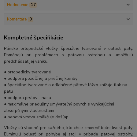
Hodnotenie
17
Komentáre
0
Kompletné špecifikácie
Pánske ortopedické vložky, špeciálne tvarované v oblasti päty.
Pomáhajú pri problémoch s pätovou ostrohou a umožňujú
predchádzať jej vzniku.
● ortopedicky tvarované
● podpora pozdĺžnej a priečnej klenby
● špeciálne tvarované a odľahčené pätové lôžko znižuje tlak na
pätu
● podpora prstov - riasa
● maximálne priedušný umývateľný povrch s vynikajúcimi
absorpčnými vlastnosťami
● penová vrstva zmäkčuje došľap
Vložky sú vhodné pre každého, kto chce zmierniť bolestivosť päty.
Eliminujú bolesť pri pohybe aj stoji v prípade pätovej ostrohy.