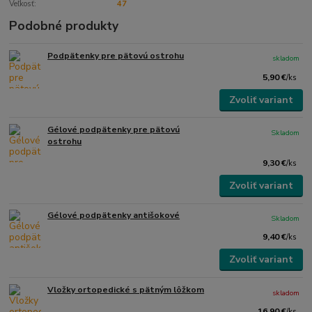
Veľkosť:
47
Podobné produkty
Podpätenky pre pätovú ostrohu
skladom
5,90 €
/
ks
Zvoliť variant
Gélové podpätenky pre pätovú
Skladom
ostrohu
9,30 €
/
ks
Zvoliť variant
Gélové podpätenky antišokové
Skladom
9,40 €
/
ks
Zvoliť variant
Vložky ortopedické s pätným lôžkom
skladom
16,90 €
/
ks