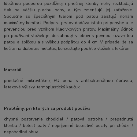
Ideálnou podporou pozdĺžnej i priečnej klenby nohy rozkladajú
tlak na väčšiu plochu nohy, a tým zmenšujú jej zaťaženie.
Spoločne so špeciálnym tvarom pod pätou zaisťujú nohám
maximálny komfort. Podpora prstov dodáva istotu pri pohybe a je
prevenciou pred vznikom kladivkových prstov. Maximálny účinok
pri používaní vložiek je dosiahnutý v obuvi s pevnou, uzavretou
pätou a špičkou a s výškou podpätku do 4 cm. V prípade, že sa
liečite na diabetes mellitus, konzultujte použitie vložiek s lekárom.
Materiál
priedušné mikrovlákno, PU pena s antibakteriálnou úpravou,
latexové výlisky, termoplastický kaučuk
Problémy, pri ktorých sa produkt používa
chybné postavenie chodidiel / pätová ostroha / prepadnutá
klenba / bolesť päty / nepríjemné bolestivé pocity pri chôdzi /
nepohodlná obuv