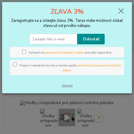
0
ks
+421 910 183 254
EUR
za
0 €
ZĽAVA 3%
(Po-Pia, 8-16 hod.)
Zaregistrujte sa a získajte zľavu 3%. Teraz máte možnosť získať
Menu
zľavu už od prvého nákupu.
Odoslať
Hľadať
Súhlasím so
spracovaním osobných údajov
pre účely registrácie.
Úvod
VLOŽKY DO TOPÁNOK, KOREKTORY
Vložky ortopedické pre
pätovú ostrohu pánske
Prajem si odoberať novinky e-mailom podľa
podmienok spracovania osobných
údajov
.
Vložky ortopedické pre pätovú
ostrohu pánske
Zatvoriť