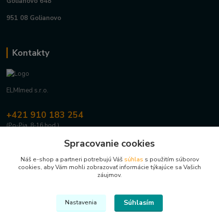
Golianovo 648
951 08 Golianovo
Kontakty
ELMImed s.r.o.
+421 910 183 254
(Po-Pia, 8-16 hod.)
Spracovanie cookies
info@elmimed.sk
Náš e-shop a partneri potrebujú Váš
súhlas
s použitím súborov
cookies, aby Vám mohli zobrazovať informácie týkajúce sa Vašich
záujmov.
Súhlasím
Nastavenia
Upravit sběr cookies.