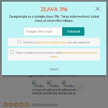
0
ks
+421 910 183 254
EUR
za
0 €
ZĽAVA 3%
(Po-Pia, 8-16 hod.)
Zaregistrujte sa a získajte zľavu 3%. Teraz máte možnosť získať
Menu
zľavu už od prvého nákupu.
Odoslať
Hľadať
Súhlasím so
spracovaním osobných údajov
pre účely registrácie.
Úvod
VLOŽKY DO TOPÁNOK, KOREKTORY
Vložky
Vložky ortopedické
PREMIUM
Prajem si odoberať novinky e-mailom podľa
podmienok spracovania osobných
údajov
.
Vložky ortopedické PREMIUM
Zatvoriť
Ohodnotiť produkt