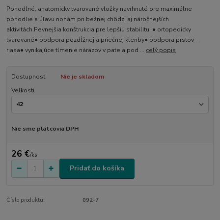
Pohodlné, anatomicky tvarované vložky navrhnuté pre maximálne
pohodlie a úľavu nohám pri bežnej chôdzi aj náročnejších
aktivitách.Pevnejšia konštrukcia pre lepšiu stabilitu. ● ortopedicky
tvarované● podpora pozdĺžnej a priečnej klenby● podpora prstov –
riasa● vynikajúce tlmenie nárazov v päte a pod ...
celý popis
Dostupnosť
Nie je skladom
Veľkosti
Nie sme platcovia DPH
26 €
/
ks
Pridať do košíka
Číslo produktu:
092-7