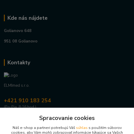
Kde nás nájdete
Golianovo 648
951 08 Golianovo
Kontakty
ELMImed s.r.o.
+421 910 183 254
(Po-Pia, 8-16 hod.)
Spracovanie cookies
info@elmimed.sk
Náš e-shop a partneri potrebujú Váš
súhlas
s použitím súborov
cookies, aby Vám mohli zobrazovať informácie týkajúce sa Vašich