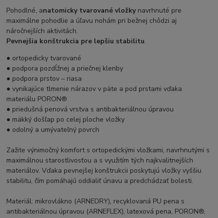
Pohodlné, a
natomicky tvarované vložky
navrhnuté pre
maximálne pohodlie a úľavu nohám pri bežnej chôdzi aj
náročnejších aktivitách.
Pevnejšia konštrukcia pre lepšiu stabilitu
.
● ortopedicky tvarované
● podpora pozdĺžnej a priečnej klenby
● podpora prstov – riasa
● vynikajúce tlmenie nárazov v päte a pod prstami vďaka
materiálu PORON®
● priedušná penová vrstva s antibakteriálnou úpravou
● mäkký došľap po celej ploche vložky
● odolný a umývateľný povrch
Zažite výnimočný komfort s ortopedickými vložkami, navrhnutými s
maximálnou starostlivosťou a s využitím tých najkvalitnejších
materiálov. Vďaka pevnejšej konštrukcii poskytujú vložky vyššiu
stabilitu, čím pomáhajú oddialiť únavu a predchádzať bolesti.
Materiál: mikrovlákno (ARNEDRY), recyklovaná PU pena s
antibakteriálnou úpravou (ARNEFLEX), latexová pena, PORON®,