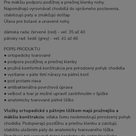
Pre mäkšiu podporu podlžnej a priečnej klenby nohy.
Napomáhajú vyrovnávať chodidlá do správneho postavenia,
stabilizujú paty a zmäkčujú došľap.
Úľava pre bolavé a unavené nohy.
dámska rada: červené (red) - veľ. 35 až 40
pánsky rad: šedé (grey) - veľ. 41 až 46
POPIS PRODUKTU
● ortopedicky tvarované
● podpora pozdĺžnej a priečnej klenby
● pružná komfortná konštrukcia pre prirodzený pohyb chodidla
● vystlanie v päte tlmí nárazy na pätnú kosť
● pod prstami riasa
● antibakteriálna povrchová úprava
● veľkosť a tvar je možné upraviť zastrihnutím v špičke
● anatomicky tvarované pätné lôžko
Vložky ortopedické s pätným lôžkom majú pružnejšiu a
mäkšiu konštrukciu
, vďaka čomu neobmedzujú prirodzený pohyb
chodidla. Podopierajú pozdĺžnu a priečnu klenbu a zaisťujú
stabilitu uložením päty do anatomicky tvarovaného lôžka.