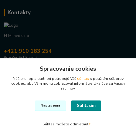
Kontakty
ELMImed s.r.o.
+421 910 183 254
(Po-Pia, 8-16 hod.)
Spracovanie cookies
info@elmimed.sk
Náš e-shop a partneri potrebujú Váš
súhlas
s použitím súborov
cookies, aby Vám mohli zobrazovať informácie týkajúce sa Vašich
záujmov.
Súhlasím
Nastavenia
Upravit sběr cookies.
Súhlas môžete odmietnuť
tu
.
Vytvorené na
Eshop-rychlo.sk