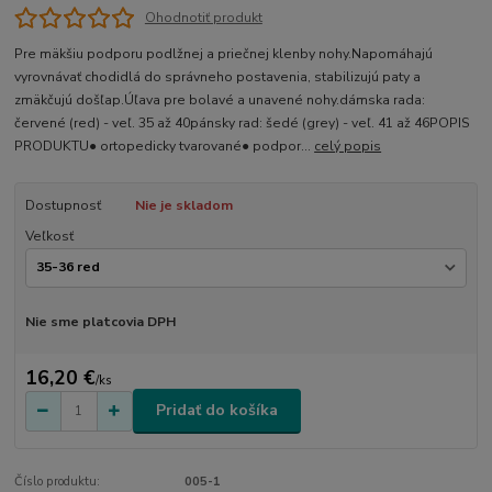
Ohodnotiť produkt
Pre mäkšiu podporu podlžnej a priečnej klenby nohy.Napomáhajú
vyrovnávať chodidlá do správneho postavenia, stabilizujú paty a
zmäkčujú došľap.Úľava pre bolavé a unavené nohy.dámska rada:
červené (red) - veľ. 35 až 40pánsky rad: šedé (grey) - veľ. 41 až 46POPIS
PRODUKTU● ortopedicky tvarované● podpor...
celý popis
Dostupnosť
Nie je skladom
Veľkosť
Nie sme platcovia DPH
16,20 €
/
ks
Pridať do košíka
Číslo produktu:
005-1