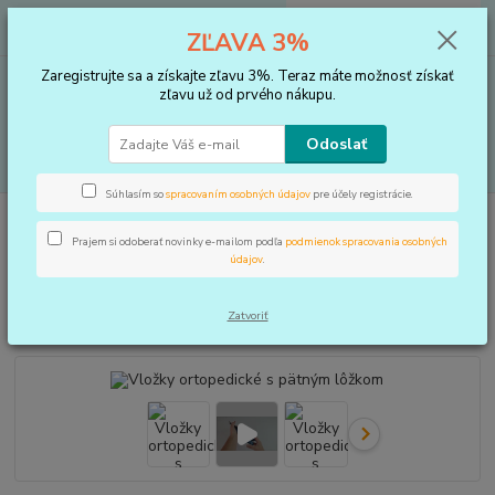
0
ks
+421 910 183 254
EUR
za
0 €
ZĽAVA 3%
(Po-Pia, 8-16 hod.)
Zaregistrujte sa a získajte zľavu 3%. Teraz máte možnosť získať
Menu
zľavu už od prvého nákupu.
Odoslať
Hľadať
Súhlasím so
spracovaním osobných údajov
pre účely registrácie.
Úvod
VLOŽKY DO TOPÁNOK, KOREKTORY
Vložky
Vložky ortopedické
s pätným lôžkom
Prajem si odoberať novinky e-mailom podľa
podmienok spracovania osobných
údajov
.
Vložky ortopedické s pätným
lôžkom
Zatvoriť