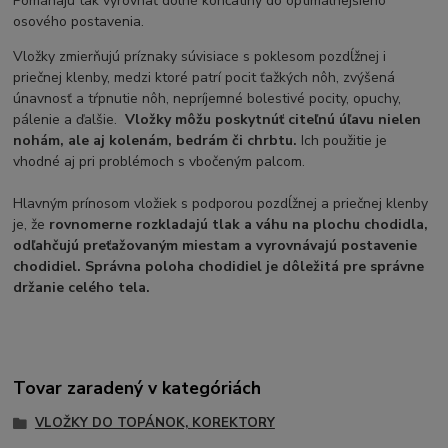
Pomáhajú tak vyrovnať dolné končatiny do optimálnejšieho
osového postavenia.
Vložky zmierňujú príznaky súvisiace s poklesom pozdĺžnej i
priečnej klenby, medzi ktoré patrí pocit ťažkých nôh, zvýšená
únavnosť a tŕpnutie nôh, nepríjemné bolestivé pocity, opuchy,
pálenie a ďalšie.
Vložky môžu poskytnúť citeľnú úľavu nielen
nohám, ale aj kolenám, bedrám či chrbtu.
Ich použitie je
vhodné aj pri problémoch s vbočeným palcom.
Hlavným prínosom vložiek s podporou pozdĺžnej a priečnej klenby
je, že
rovnomerne rozkladajú tlak a váhu na plochu chodidla,
odľahčujú preťažovaným miestam a vyrovnávajú postavenie
chodidiel.
Správna poloha chodidiel je dôležitá pre správne
držanie celého tela.
Tovar zaradený v kategóriách
VLOŽKY DO TOPÁNOK, KOREKTORY