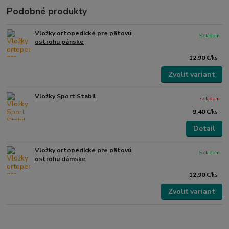
Podobné produkty
Vložky ortopedické pre pätovú
Skladom
ostrohu pánske
12,90 €
/
ks
Zvoliť variant
Vložky Sport Stabil
skladom
9,40 €
/
ks
Detail
Vložky ortopedické pre pätovú
Skladom
ostrohu dámske
12,90 €
/
ks
Zvoliť variant