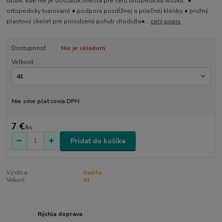
obuvi, kde nie je dostatok miesta pre celú ortopedickú vložku. ●
ortopedicky tvarované ● podpora pozdĺžnej a priečnej klenby ● pružný
plastový skelet pre prirodzený pohyb chodidla●...
celý popis
Dostupnosť
Nie je skladom
Veľkosť
Nie sme platcovia DPH
7 €
/
ks
Pridať do košíka
Výrobca:
Svorto
Veľkosť:
41
Rýchla doprava