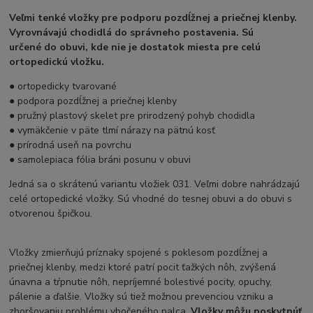
Veľmi tenké vložky pre podporu pozdĺžnej a priečnej klenby.
Vyrovnávajú chodidlá do správneho postavenia. Sú
určené
do obuvi, kde nie je dostatok miesta pre celú
ortopedickú vložku.
● ortopedicky tvarované
● podpora pozdĺžnej a priečnej klenby
● pružný plastový skelet pre prirodzený pohyb chodidla
● vymäkčenie v päte tlmí nárazy na pätnú kosť
● prírodná useň na povrchu
● samolepiaca fólia bráni posunu v obuvi
Jedná sa o skrátenú variantu vložiek 031. Veľmi dobre nahrádzajú
celé ortopedické vložky. Sú vhodné do tesnej obuvi a do obuvi s
otvorenou špičkou.
Vložky zmierňujú príznaky spojené s poklesom pozdĺžnej a
priečnej klenby, medzi ktoré patrí pocit ťažkých nôh, zvýšená
únavna a tŕpnutie nôh, nepríjemné bolestivé pocity, opuchy,
pálenie a ďalšie. Vložky sú tiež možnou prevenciou vzniku a
zhoršovaniu problému vbočeného palca.
Vložky môžu poskytnúť