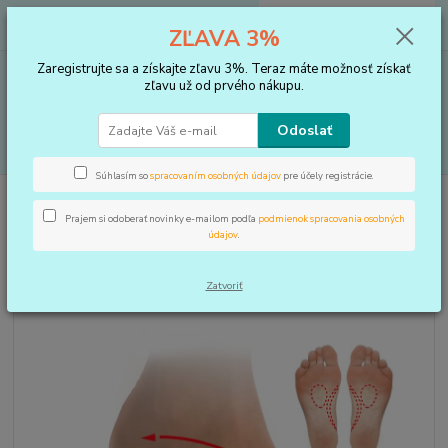
0
ks
+421 910 183 254
EUR
za
0 €
ZĽAVA 3%
(Po-Pia, 8-16 hod.)
Zaregistrujte sa a získajte zľavu 3%. Teraz máte možnosť získať
Menu
zľavu už od prvého nákupu.
Odoslať
Hľadať
Súhlasím so
spracovaním osobných údajov
pre účely registrácie.
Úvod
VLOŽKY DO TOPÁNOK, KOREKTORY
Vložky
Vložky skelet 3/4
Prajem si odoberať novinky e-mailom podľa
podmienok spracovania osobných
Vložky skelet 3/4
údajov
.
Novinka
Zatvoriť