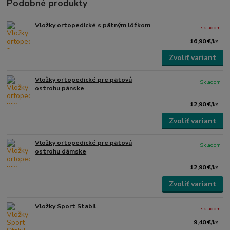
Podobné produkty
Vložky ortopedické s pätným lôžkom
skladom
16,90 €
/
ks
Zvoliť variant
Vložky ortopedické pre pätovú
Skladom
ostrohu pánske
12,90 €
/
ks
Zvoliť variant
Vložky ortopedické pre pätovú
Skladom
ostrohu dámske
12,90 €
/
ks
Zvoliť variant
Vložky Sport Stabil
skladom
9,40 €
/
ks