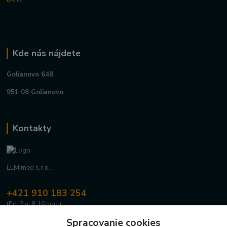
Kde nás nájdete
Golianovo 648
951 08 Golianovo
Kontakty
ELMImed s.r.o.
+421 910 183 254
(Po-Pia, 8-16 hod.)
Spracovanie cookies
info@elmimed.sk