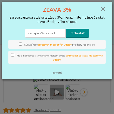
0
ks
+421 910 183 254
EUR
za
0 €
ZĽAVA 3%
(Po-Pia, 8-16 hod.)
Zaregistrujte sa a získajte zľavu 3%. Teraz máte možnosť získať
Menu
zľavu už od prvého nákupu.
Odoslať
Hľadať
Súhlasím so
spracovaním osobných údajov
pre účely registrácie.
Úvod
VLOŽKY DO TOPÁNOK, KOREKTORY
Vložky
Vložky skelet
antibacterial
Prajem si odoberať novinky e-mailom podľa
podmienok spracovania osobných
údajov
.
Vložky skelet antibacterial
Zatvoriť
Ohodnotiť produkt