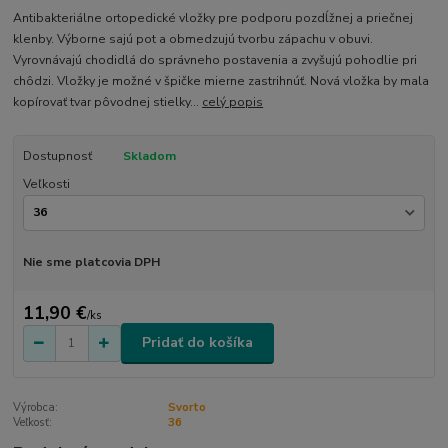
Antibakteriálne ortopedické vložky pre podporu pozdĺžnej a priečnej
klenby. Výborne sajú pot a obmedzujú tvorbu zápachu v obuvi.
Vyrovnávajú chodidlá do správneho postavenia a zvyšujú pohodlie pri
chôdzi. Vložky je možné v špičke mierne zastrihnúť. Nová vložka by mala
kopírovať tvar pôvodnej stielky...
celý popis
Dostupnosť
Skladom
Veľkosti
Nie sme platcovia DPH
11,90 €
/
ks
Pridať do košíka
Výrobca:
Svorto
Veľkosť:
36