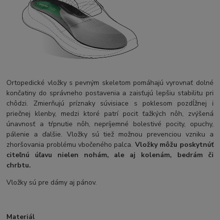
Ortopedické vložky s pevným skeletom pomáhajú vyrovnať dolné
končatiny do správneho postavenia a zaisťujú lepšiu stabilitu pri
chôdzi. Zmierňujú príznaky súvisiace s poklesom pozdĺžnej i
priečnej klenby, medzi ktoré patrí pocit ťažkých nôh, zvýšená
únavnosť a tŕpnutie nôh, nepríjemné bolestivé pocity, opuchy,
pálenie a ďalšie. Vložky sú tiež možnou prevenciou vzniku a
zhoršovania problému vbočeného palca.
Vložky môžu poskytnúť
citeľnú úľavu nielen nohám, ale aj kolenám, bedrám či
chrbtu.
Vložky sú pre dámy aj pánov.
Materiál