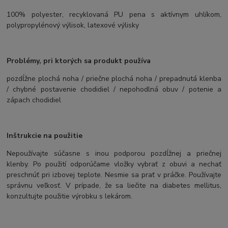
100% polyester, recyklovaná PU pena s aktívnym uhlíkom,
polypropylénový výlisok, latexové výlisky
Problémy, pri ktorých sa produkt používa
pozdĺžne plochá noha / priečne plochá noha / prepadnutá klenba
/ chybné postavenie chodidiel / nepohodlná obuv / potenie a
zápach chodidiel
Inštrukcie na použitie
Nepoužívajte súčasne s inou podporou pozdĺžnej a priečnej
klenby. Po použití odporúčame vložky vybrať z obuvi a nechať
preschnúť pri izbovej teplote. Nesmie sa prať v práčke. Používajte
správnu veľkosť. V prípade, že sa liečite na diabetes mellitus,
konzultujte použitie výrobku s lekárom.