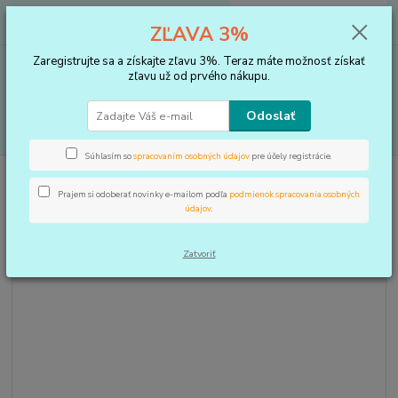
0
ks
+421 910 183 254
EUR
za
0 €
ZĽAVA 3%
(Po-Pia, 8-16 hod.)
Zaregistrujte sa a získajte zľavu 3%. Teraz máte možnosť získať
Menu
zľavu už od prvého nákupu.
Odoslať
Hľadať
Súhlasím so
spracovaním osobných údajov
pre účely registrácie.
Úvod
VLOŽKY DO TOPÁNOK, KOREKTORY
Vložky
Vložky skelet
antibacterial
Prajem si odoberať novinky e-mailom podľa
podmienok spracovania osobných
údajov
.
Vložky skelet antibacterial
Zatvoriť