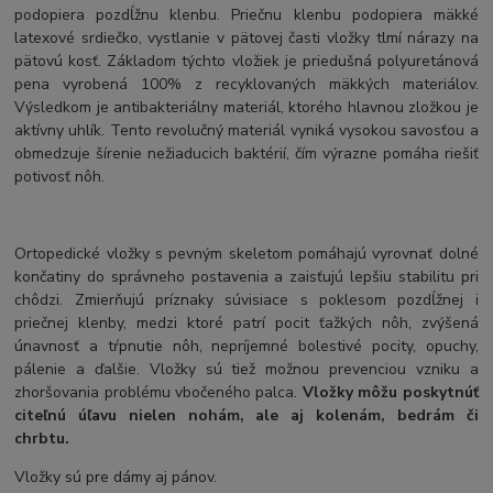
podopiera pozdĺžnu klenbu. Priečnu klenbu podopiera mäkké
latexové srdiečko, vystlanie v pätovej časti vložky tlmí nárazy na
pätovú kosť. Základom týchto vložiek je priedušná polyuretánová
pena vyrobená 100% z recyklovaných mäkkých materiálov.
Výsledkom je antibakteriálny materiál, ktorého hlavnou zložkou je
aktívny uhlík. Tento revolučný materiál vyniká vysokou savosťou a
obmedzuje šírenie nežiaducich baktérií, čím výrazne pomáha riešiť
potivosť nôh.
Ortopedické vložky s pevným skeletom pomáhajú vyrovnať dolné
končatiny do správneho postavenia a zaisťujú lepšiu stabilitu pri
chôdzi. Zmierňujú príznaky súvisiace s poklesom pozdĺžnej i
priečnej klenby, medzi ktoré patrí pocit ťažkých nôh, zvýšená
únavnosť a tŕpnutie nôh, nepríjemné bolestivé pocity, opuchy,
pálenie a ďalšie. Vložky sú tiež možnou prevenciou vzniku a
zhoršovania problému vbočeného palca.
Vložky môžu poskytnúť
citeľnú úľavu nielen nohám, ale aj kolenám, bedrám či
chrbtu.
Vložky sú pre dámy aj pánov.