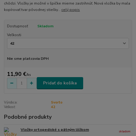
chôdzi. Vložky je možné v špičke mierne zastrihnúť. Nová vložka by mala
kopírovať tvar pôvodnej stielky...
celý popis
Dostupnosť
Skladom
Veľkosti
Nie sme platcovia DPH
11,90 €
/
ks
Pridať do košíka
Výrobca:
Svorto
Veľkosť:
42
Podobné produkty
Vložky ortopedické s pätným lôžkom
skladom