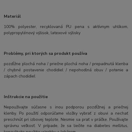
Materiál
100% polyester, recyklovaná PU pena s aktívnym uhlíkom,
polypropylénový výlisok, latexové výlisky
Problémy, pri ktorých sa produkt používa
pozdĺžne plochá noha / priečne plochá noha / prepadnutá klenba
/ chybné postavenie chodidiel / nepohodlná obuv / potenie a
zápach chodidiel
Inštrukcie na použitie
Nepoužívajte súčasne s inou podporou pozdĺžnej a priečnej
klenby. Po použití odporúčame vložky vybrať z obuvi a nechať
preschnúť pri izbovej teplote. Nesmie sa prať v práčke. Používajte
správnu veľkosť. V prípade, že sa liečite na diabetes mellitus,
konzultujte použitie výrobku s lekárom.