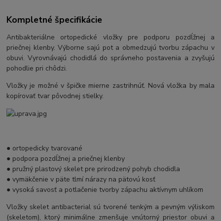
Kompletné špecifikácie
Antibakteriálne ortopedické vložky pre podporu pozdĺžnej a
priečnej klenby. Výborne sajú pot a obmedzujú tvorbu zápachu v
obuvi. Vyrovnávajú chodidlá do správneho postavenia a zvyšujú
pohodlie pri chôdzi.
Vložky je možné v špičke mierne zastrihnúť. Nová vložka by mala
kopírovať tvar pôvodnej stielky.
● ortopedicky tvarované
● podpora pozdĺžnej a priečnej klenby
● pružný plastový skelet pre prirodzený pohyb chodidla
● vymäkčenie v päte tlmí nárazy na pätovú kosť
● vysoká savosť a potlačenie tvorby zápachu aktívnym uhlíkom
Vložky skelet antibacterial sú tvorené tenkým a pevným výliskom
(skeletom), ktorý minimálne zmenšuje vnútorný priestor obuvi a