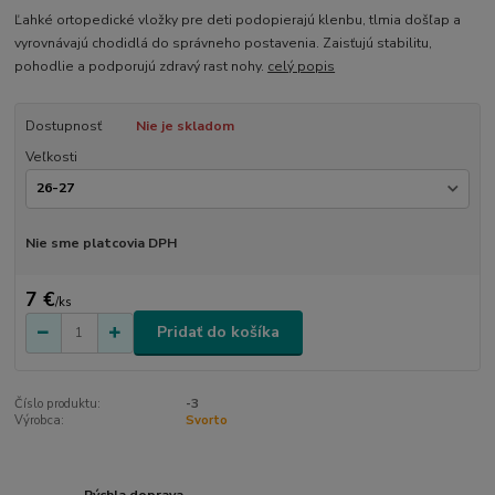
Ľahké ortopedické vložky pre deti podopierajú klenbu, tlmia došľap a
vyrovnávajú chodidlá do správneho postavenia. Zaisťujú stabilitu,
pohodlie a podporujú zdravý rast nohy.
celý popis
Dostupnosť
Nie je skladom
Veľkosti
Nie sme platcovia DPH
7 €
/
ks
Pridať do košíka
Číslo produktu:
-3
Výrobca:
Svorto