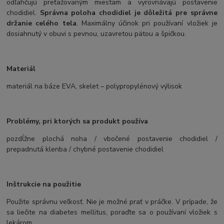
odľahčujú preťažovaným miestam a vyrovnávajú postavenie
chodidiel.
Správna poloha chodidiel je dôležitá pre správne
držanie celého tela
. Maximálny účinok pri používaní vložiek je
dosiahnutý v obuvi s pevnou, uzavretou pätou a špičkou.
Materiál
materiál na báze EVA, skelet – polypropylénový výlisok
Problémy, pri ktorých sa produkt používa
pozdĺžne plochá noha / vbočené postavenie chodidiel /
prepadnutá klenba / chybné postavenie chodidiel
Inštrukcie na použitie
Použite správnu veľkosť. Nie je možné prať v práčke. V prípade, že
sa liečite na diabetes mellitus, poraďte sa o používaní vložiek s
lekárom.