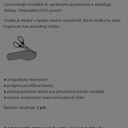
Vyrovnávajú chodidlá do správneho postavenia a zmäkčujú
došľap. Umývateľný EVA povrch.
Vložky je možné v špičke mierne zastrihnúť. Nová vložka by mala
kopírovať tvar pôvodnej stielky.
● ortopedicky tvarované
● podpora pozdĺžnej klenby
● pružný plastový skelet pre prirodzený pohyb chodidla
● mierne anatomicky tvarované pätové lôžko
Balenie obsahuje
1 pár
.