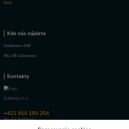
Deti
Kde nás nájdete
Golianovo 648
951 08 Golianovo
Kontakty
ELMImed s.r.o.
+421 910 183 254
(Po-Pia, 8-16 hod.)