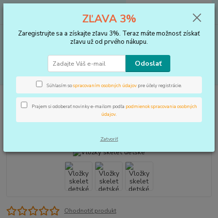
0
ks
+421 910 183 254
EUR
za
0 €
ZĽAVA 3%
(Po-Pia, 8-16 hod.)
Zaregistrujte sa a získajte zľavu 3%. Teraz máte možnosť získať
Menu
zľavu už od prvého nákupu.
Odoslať
Hľadať
Súhlasím so
spracovaním osobných údajov
pre účely registrácie.
Úvod
VLOŽKY DO TOPÁNOK, KOREKTORY
Vložky
Vložky skelet
detské
Prajem si odoberať novinky e-mailom podľa
podmienok spracovania osobných
údajov
.
Vložky skelet detské
Zatvoriť
Ohodnotiť produkt