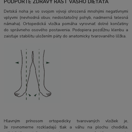
PODPORTE ZDRAVÝ RAST VÁŠHO DIEŤAŤA
Detská noha je vo svojom vývoji ohrozená mnohými negatívnymi
vplyvmi (nevhodná obuv, nedostatočný pohyb, nadmerná telesná
námaha). Ortopedická vložka pomáha vyrovnať dolné končatiny
do správneho osového postavenia. Podopiera pozdĺžnu klenbu a
zaisťuje stabilitu uložením päty do anatomicky tvarovaného lôžka.
Hlavným prínosom ortopedicky tvarovaných vložiek je,
že rovnomerne rozkladajú tlak a váhu na plochu chodidla,