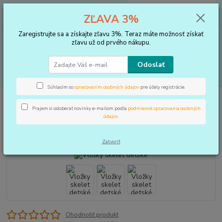
0
ks
+421 910 183 254
EUR
za
0 €
ZĽAVA 3%
(Po-Pia, 8-16 hod.)
Zaregistrujte sa a získajte zľavu 3%. Teraz máte možnosť získať
Menu
zľavu už od prvého nákupu.
Odoslať
Hľadať
Súhlasím so
spracovaním osobných údajov
pre účely registrácie.
Úvod
VLOŽKY DO TOPÁNOK, KOREKTORY
Vložky
Vložky skelet
detské
Prajem si odoberať novinky e-mailom podľa
podmienok spracovania osobných
údajov
.
Vložky skelet detské
Zatvoriť
Ohodnotiť produkt