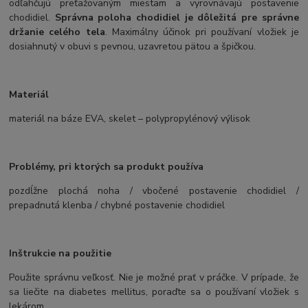
odľahčujú preťažovaným miestam a vyrovnávajú postavenie
chodidiel.
Správna poloha chodidiel je dôležitá pre správne
držanie celého tela
. Maximálny účinok pri používaní vložiek je
dosiahnutý v obuvi s pevnou, uzavretou pätou a špičkou.
Materiál
materiál na báze EVA, skelet – polypropylénový výlisok
Problémy, pri ktorých sa produkt používa
pozdĺžne plochá noha / vbočené postavenie chodidiel /
prepadnutá klenba / chybné postavenie chodidiel
Inštrukcie na použitie
Použite správnu veľkosť. Nie je možné prať v práčke. V prípade, že
sa liečite na diabetes mellitus, poraďte sa o používaní vložiek s
lekárom.