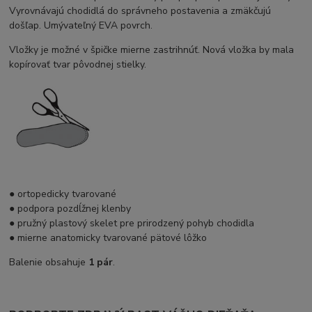
Vyrovnávajú chodidlá do správneho postavenia a zmäkčujú
došľap. Umývateľný EVA povrch.
Vložky je možné v špičke mierne zastrihnúť. Nová vložka by mala
kopírovať tvar pôvodnej stielky.
● ortopedicky tvarované
● podpora pozdĺžnej klenby
● pružný plastový skelet pre prirodzený pohyb chodidla
● mierne anatomicky tvarované pätové lôžko
Balenie obsahuje
1 pár
.