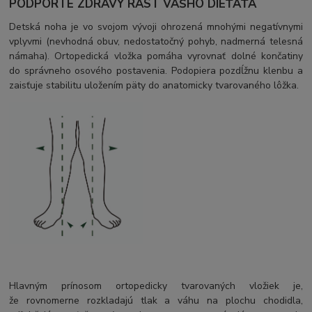
PODPORTE ZDRAVÝ RAST VÁŠHO DIEŤAŤA
Detská noha je vo svojom vývoji ohrozená mnohými negatívnymi
vplyvmi (nevhodná obuv, nedostatočný pohyb, nadmerná telesná
námaha). Ortopedická vložka pomáha vyrovnať dolné končatiny
do správneho osového postavenia. Podopiera pozdĺžnu klenbu a
zaisťuje stabilitu uložením päty do anatomicky tvarovaného lôžka.
Hlavným prínosom ortopedicky tvarovaných vložiek je,
že rovnomerne rozkladajú tlak a váhu na plochu chodidla,