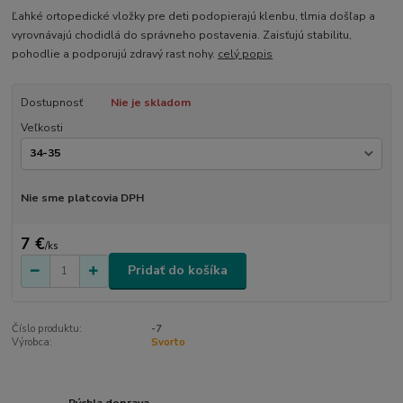
Ľahké ortopedické vložky pre deti podopierajú klenbu, tlmia došľap a
vyrovnávajú chodidlá do správneho postavenia. Zaisťujú stabilitu,
pohodlie a podporujú zdravý rast nohy.
celý popis
Dostupnosť
Nie je skladom
Veľkosti
Nie sme platcovia DPH
7 €
/
ks
Pridať do košíka
Číslo produktu:
-7
Výrobca:
Svorto