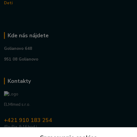
Deti
Kde nás nájdete
Golianovo 648
951 08 Golianovo
Kontakty
ELMImed s.r.o.
+421 910 183 254
(Po-Pia, 8-16 hod.)