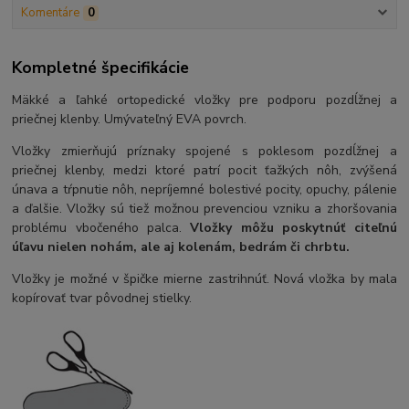
Komentáre
0
Kompletné špecifikácie
Mäkké a ľahké ortopedické vložky pre podporu pozdĺžnej a
priečnej klenby. Umývateľný EVA povrch.
Vložky zmierňujú príznaky spojené s poklesom pozdĺžnej a
priečnej klenby, medzi ktoré patrí pocit ťažkých nôh, zvýšená
únava a tŕpnutie nôh, nepríjemné bolestivé pocity, opuchy, pálenie
a ďalšie. Vložky sú tiež možnou prevenciou vzniku a zhoršovania
problému vbočeného palca.
Vložky môžu poskytnúť citeľnú
úľavu nielen nohám, ale aj kolenám, bedrám či chrbtu.
Vložky je možné v špičke mierne zastrihnúť. Nová vložka by mala
kopírovať tvar pôvodnej stielky.