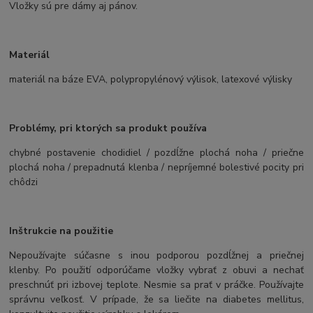
Vložky sú pre dámy aj pánov.
Materiál
materiál na báze EVA, polypropylénový výlisok, latexové výlisky
Problémy, pri ktorých sa produkt používa
chybné postavenie chodidiel / pozdĺžne plochá noha / priečne
plochá noha / prepadnutá klenba / nepríjemné bolestivé pocity pri
chôdzi
Inštrukcie na použitie
Nepoužívajte súčasne s inou podporou pozdĺžnej a priečnej
klenby. Po použití odporúčame vložky vybrať z obuvi a nechať
preschnúť pri izbovej teplote. Nesmie sa prať v práčke. Používajte
správnu veľkosť. V prípade, že sa liečite na diabetes mellitus,