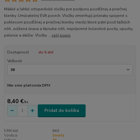
Mäkké a ľahké ortopedické vložky pre podporu pozdĺžnej a priečnej
klenby. Umývateľný EVA povrch. Vložky zmierňujú príznaky spojené s
poklesom pozdĺžnej a priečnej klenby, medzi ktoré patrí pocit ťažkých
nôh, zvýšená únava a tŕpnutie nôh, nepríjemné bolestivé pocity, opuchy,
pálenie a ďalšie. Vložky ...
celý popis
Dostupnosť
do 5 dní
Veľkosti
Nie sme platcovia DPH
8,40 €
/
ks
Pridať do košíka
EAN kód:
042
Výrobca:
Svorto