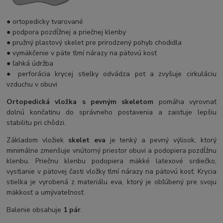
● ortopedicky tvarované
● podpora pozdĺžnej a priečnej klenby
● pružný plastový skelet pre prirodzený pohyb chodidla
● vymäkčenie v päte tlmí nárazy na pätovú kosť
● ľahká údržba
● perforácia krycej stielky odvádza pot a zvyšuje cirkuláciu
vzduchu v obuvi
Ortopedická vložka s pevným skeletom
pomáha vyrovnať
dolnú končatinu do správneho postavenia a zaisťuje lepšiu
stabilitu pri chôdzi.
Základom vložiek
skelet eva
je tenký a pevný výlisok, ktorý
minimálne zmenšuje vnútorný priestor obuvi a podopiera pozdĺžnu
klenbu. Priečnu klenbu podopiera mäkké latexové srdiečko,
vystlanie v pätovej časti vložky tlmí nárazy na pätovú kosť. Krycia
stielka je vyrobená z materiálu eva, ktorý je obľúbený pre svoju
mäkkosť a umývateľnosť.
Balenie obsahuje
1 pár
.