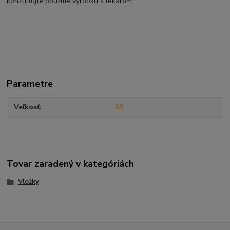
konzultujte použitie výrobku s lekárom.
Parametre
Veľkosť
39
Tovar zaradený v kategóriách
Vložky