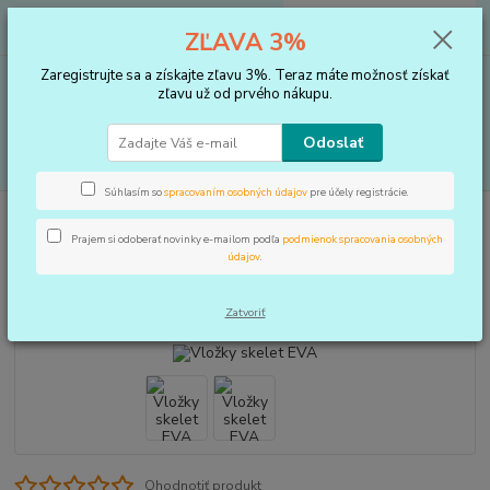
0
ks
+421 910 183 254
EUR
za
0 €
ZĽAVA 3%
(Po-Pia, 8-16 hod.)
Zaregistrujte sa a získajte zľavu 3%. Teraz máte možnosť získať
Menu
zľavu už od prvého nákupu.
Odoslať
Hľadať
Súhlasím so
spracovaním osobných údajov
pre účely registrácie.
Úvod
VLOŽKY DO TOPÁNOK, KOREKTORY
Vložky
Vložky skelet EVA
Prajem si odoberať novinky e-mailom podľa
podmienok spracovania osobných
Vložky skelet EVA
údajov
.
Novinka
Zatvoriť
Ohodnotiť produkt